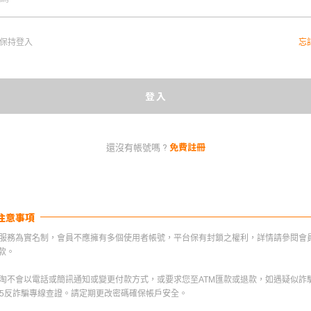
保持登入
忘
登入
免費註冊
還沒有帳號嗎 ?
注意事項
 本服務為實名制，會員不應擁有多個使用者帳號，平台保有封鎖之權利，詳情請參閱會
款。
 樂淘不會以電話或簡訊通知或變更付款方式，或要求您至ATM匯款或退款，如遇疑似詐騙
65反詐騙專線查證。請定期更改密碼確保帳戶安全。