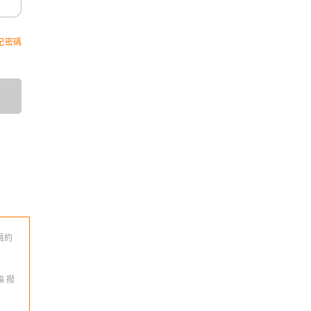
記密碼
員約
 撥