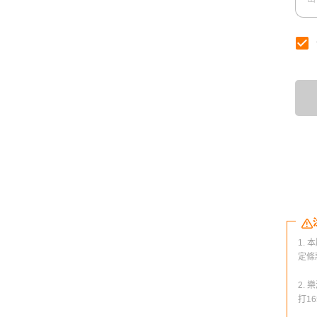
1.
定條
2.
打1