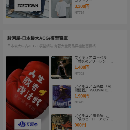
カットソー
3,300円
NT714
駿河屋-日本最大ACG/模型寶庫
日本最大中古ACG、模型網站 有著大量商品與極優惠價格
フィギュア ユーベル
「葬送のフリーレン」
Desktop×Decorate
1,400円
Collection“ユーベル”
NT302
フィギュア 五条悟 「呪
術廻戦」 MAXIMATIC
SATORU GOJO
1,900円
NT411
フィギュア 爆豪勝己
「僕のヒーローアカデミ
ア」 THE AMAZING
900円
HEROES-PLUS-