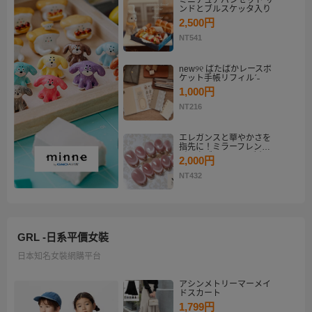
ミニチュアパンセット サ
ンドとブルスケッタ入り
2,500円
NT541
new୨୧ ぱたぱかレースポ
ケット手帳リフィルˊ˗
1,000円
NT216
エレガンスと華やかさを
指先に！ミラーフレンチ
ピンクゴールド マグネッ
2,000円
トネイルチップセット
【ネイルチップオーダ
NT432
ー】
GRL -日系平價女裝
日本知名女裝網購平台
アシンメトリーマーメイ
ドスカート
1,799円