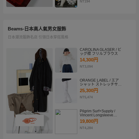
KATSUKI BAKUGO II
NT194
Beams-日本高人氣男女服飾
日本潮流服飾名店 引領日本穿搭風格
CAROLINA GLASER / ビ
ッグ襟 フリルブラウス
14,300円
NT3,094
ORANGE LABEL / エア
シャット ストレッチサイ
ドラインパンツ
25,300円
NT5,474
Pilgrim Surf+Supply /
Vincent Longsleeve
Shirt
19,800円
NT4,284