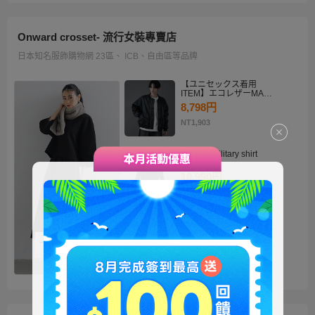
Onward crosset- 流行女裝專賣店
日本知名服飾購物網 23區、 ICB、自由區等品牌
【ユニセックス着用
ITEM】エコレザーMA－
1
8,798円
NT1,903
・2way military shirt
dress
10,990円
NT2,378
【洗える】褒めらレディ
テーラード ジャケット
14,900円
NT3,224