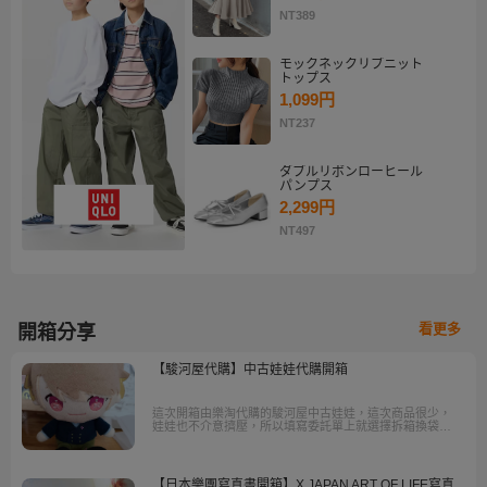
NT389
モックネックリブニット
トップス
1,099円
NT237
ダブルリボンローヒール
パンプス
2,299円
NT497
看更多
開箱分享
【駿河屋代購】中古娃娃代購開箱
這次開箱由樂淘代購的駿河屋中古娃娃，這次商品很少，
娃娃也不介意擠壓，所以填寫委託單上就選擇拆箱換袋，
可以省一點運費，收到的商品也都是完好無損的！
【日本樂團寫真書開箱】X JAPAN ART OF LIFE寫真