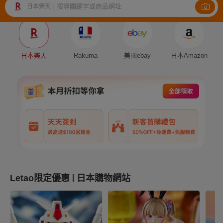
搜尋關鍵字或商品網址
日本樂天
|
Auction
Fleamarket
Shopping
日本樂天
Rakuma
美國ebay
日本Amazon
Letao限定優惠
日本購物網站