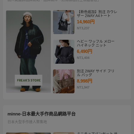
【新色追加】別注 カウレ
ザー 2WAY A4トート
14,960円
NT3,237
ヘビー ワッフル メロー
ハイネック ニット
6,490円
NT1,404
別注 2WAY サイド フリ
ル バッグ
8,998円
NT1,947
minne-日本最大手作商品網路平台
日本大型手作達人聚集地