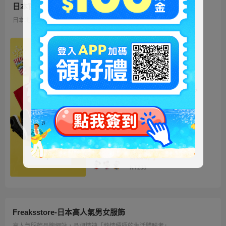
日本官方迪士尼商城
日本地區限定販售的迪士尼商品 多種品類、角色商品供您挑選
ミッキー ファートート
2WAY Fur Tote
4,500円
NT973
ベイマックス ぬいぐるみ
うるぽちゃちゃん
1,300円
NT281
ディズニーキャラクター
シークレットストラップ
迎春コレクション
1,100円
NT238
Freaksstore-日本高人氣男女服飾
高人氣服飾品牌網站，品牌精神「熱情積極的生活體驗者」