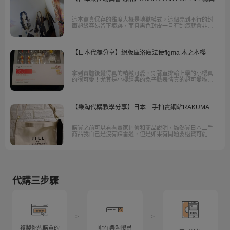
這本寫真保存的難度大概是地獄模式，這個亮到不行的封
面超級容易留下痕跡，而且黑色封皮一旦有刮痕就會非常
明顯；掉色就更不用說了，會超級難看。
【日本代標分享】絕版庫洛魔法使figma 木之本櫻
拿到實體後覺得真的精緻可愛，穿著直排輪上學的小櫻真
的很可愛！尤其是小櫻經典的兔子臉表情真的超可愛啦！
這表情可是其他黏土人與figma都沒有的表情，所以覺得很
特別很喜歡。
【樂淘代購教學分享】日本二手拍賣網站RAKUMA
購買之前可以看看賣家評價和商品說明，雖然買日本二手
商品我自己是沒有踩雷過，但是如果有問題要退貨可能比
較困難，畢竟還要運送到台灣，收到商品都過比較久的時
間了。
代購三步驟
>
>
複製你想購買的
貼在樂淘搜尋