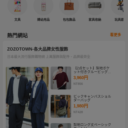
文具
婦幼用品
包包飾品
家具收納
玩具遊戲
看更多
熱門網站
ZOZOTOWN-各大品牌女性服飾
日本最大流行服飾購物網 上萬服飾與配件、品牌最齊全
【2点セット】梨地ポケ
ット付きクルービッグT
シャツ＆ロングタンクト
3,960円
ップアンサンブルセット
NT856
ビックキャンバスショル
ダーバッグ
1,980円
NT428
梨地ロング丈ベーシック