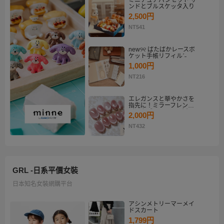
ミニチュアパンセット サ
ンドとブルスケッタ入り
2,500円
NT541
new୨୧ ぱたぱかレースポ
ケット手帳リフィルˊ˗
1,000円
NT216
エレガンスと華やかさを
指先に！ミラーフレンチ
ピンクゴールド マグネッ
2,000円
トネイルチップセット
【ネイルチップオーダ
NT432
ー】
GRL -日系平價女裝
日本知名女裝網購平台
アシンメトリーマーメイ
ドスカート
1,799円