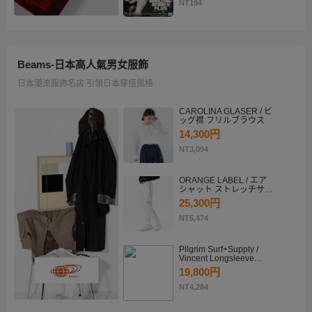
KATSUKI BAKUGO II
NT194
Beams-日本高人氣男女服飾
日本潮流服飾名店 引領日本穿搭風格
CAROLINA GLASER / ビ
ッグ襟 フリルブラウス
14,300円
NT3,094
ORANGE LABEL / エア
シャット ストレッチサイ
ドラインパンツ
25,300円
NT5,474
Pilgrim Surf+Supply /
Vincent Longsleeve
Shirt
19,800円
NT4,284