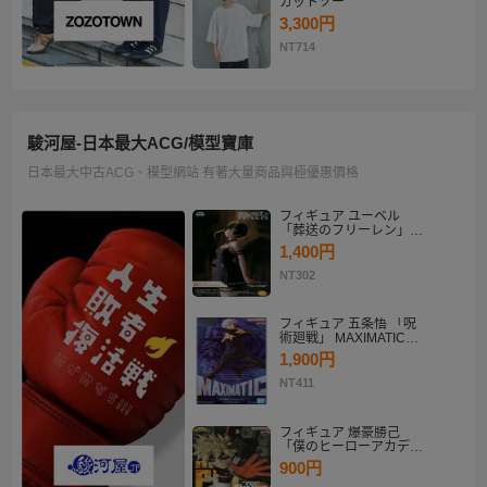
カットソー
3,300円
NT714
駿河屋-日本最大ACG/模型寶庫
日本最大中古ACG、模型網站 有著大量商品與極優惠價格
フィギュア ユーベル
「葬送のフリーレン」
Desktop×Decorate
1,400円
Collection“ユーベル”
NT302
フィギュア 五条悟 「呪
術廻戦」 MAXIMATIC
SATORU GOJO
1,900円
NT411
フィギュア 爆豪勝己
「僕のヒーローアカデミ
ア」 THE AMAZING
900円
HEROES-PLUS-