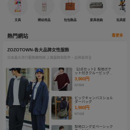
文具
婦幼用品
包包飾品
家具收納
玩具遊戲
看更多
熱門網站
ZOZOTOWN-各大品牌女性服飾
日本最大流行服飾購物網 上萬服飾與配件、品牌最齊全
【2点セット】梨地ポケ
ット付きクルービッグT
シャツ＆ロングタンクト
3,960円
ップアンサンブルセット
NT856
ビックキャンバスショル
ダーバッグ
1,980円
NT428
梨地ロング丈ベーシック