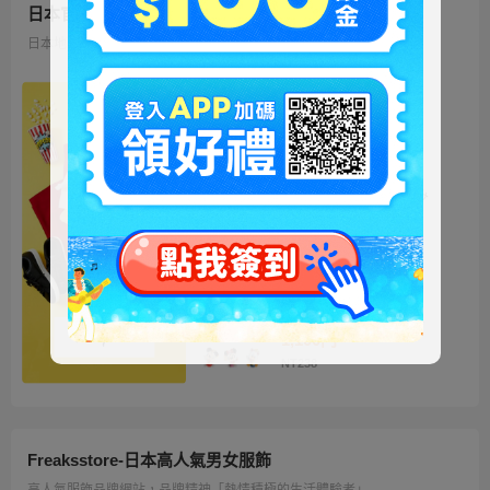
日本官方迪士尼商城
日本地區限定販售的迪士尼商品 多種品類、角色商品供您挑選
ミッキー ファートート
2WAY Fur Tote
4,500円
NT973
ベイマックス ぬいぐるみ
うるぽちゃちゃん
1,300円
NT281
ディズニーキャラクター
シークレットストラップ
迎春コレクション
1,100円
NT238
Freaksstore-日本高人氣男女服飾
高人氣服飾品牌網站，品牌精神「熱情積極的生活體驗者」