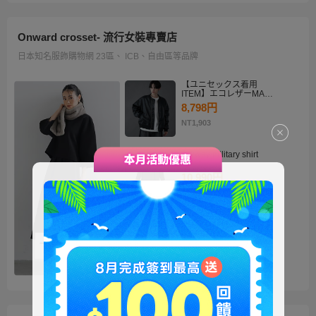
Onward crosset- 流行女裝專賣店
日本知名服飾購物網 23區、 ICB、自由區等品牌
【ユニセックス着用
ITEM】エコレザーMA－
1
8,798円
NT1,903
・2way military shirt
dress
10,990円
NT2,378
【洗える】褒めらレディ
テーラード ジャケット
14,900円
NT3,224