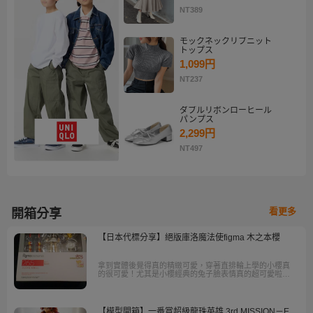
NT389
モックネックリブニット
トップス
1,099円
NT237
ダブルリボンローヒール
パンプス
2,299円
NT497
看更多
開箱分享
【日本代標分享】絕版庫洛魔法使figma 木之本櫻
拿到實體後覺得真的精緻可愛，穿著直排輪上學的小櫻真
的很可愛！尤其是小櫻經典的兔子臉表情真的超可愛啦！
這表情可是其他黏土人與figma都沒有的表情，所以覺得很
特別很喜歡。
【模型開箱】一番賞超級龍珠英雄 3rd MISSION－E