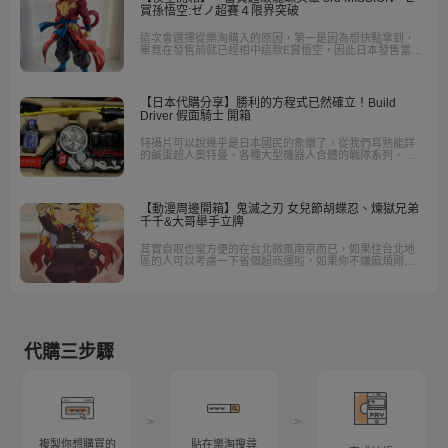
賞孫悟空:ゼノ超賽４限界突破
這次會選擇從樂淘購入的原因，第一是因為想快點拿到，
畢竟在發售前就已經相中這款E賞悟空，因此日本發售當天
馬上找到直購下標，果然實體沒有讓人失望，甚至超越期
待。
【日本代購分享】勝利的方程式已然確立！Build
Driver 假面騎士 開箱
特攝片可以說幾乎是日本國民的象徵了，從我們耳熟能詳
的鹹蛋超人奧特曼，各種大型機器人合體的戰隊系列，到
以一人之軀對抗邪惡勢力的假面騎士，各式各樣的英雄可
以說是日本孩童的童年，對我來說也是如此，從小時候就
看著假面騎士長大，其實一直很希望有天能夠和憧憬的英
雄配戴同樣的裝備，一起行俠仗義
【動漫周邊開箱】鬼滅之刃 女兒節胡蝶忍、煉獄兄弟
千千&大哥舉手立牌
其實自取也蠻方便的在台北微風南京而已，如果住台北地
區的人可以考慮一下省個超商運啦，如果你不嫌麻煩剛好
有空的話，進到他們公司，只要去登入系統選你要拿貨的
商品就可以排隊領貨。
代購三步驟
>
>
複製你想購買的
貼在樂淘搜尋