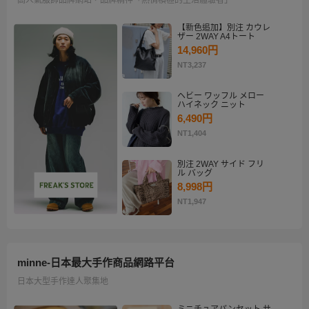
【新色追加】別注 カウレ
ザー 2WAY A4トート
14,960円
NT3,237
ヘビー ワッフル メロー
ハイネック ニット
6,490円
NT1,404
別注 2WAY サイド フリ
ル バッグ
8,998円
NT1,947
minne-日本最大手作商品網路平台
日本大型手作達人聚集地