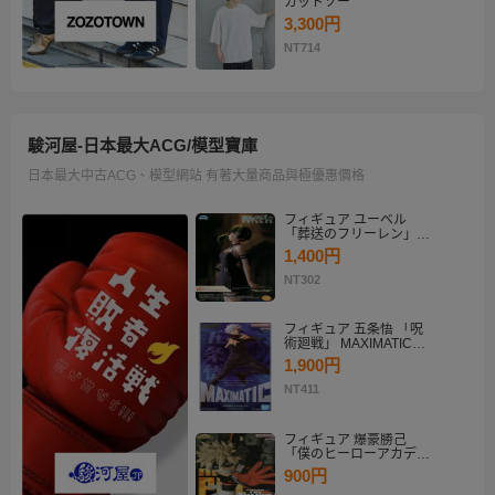
カットソー
3,300円
NT714
駿河屋-日本最大ACG/模型寶庫
日本最大中古ACG、模型網站 有著大量商品與極優惠價格
フィギュア ユーベル
「葬送のフリーレン」
Desktop×Decorate
1,400円
Collection“ユーベル”
NT302
フィギュア 五条悟 「呪
術廻戦」 MAXIMATIC
SATORU GOJO
1,900円
NT411
フィギュア 爆豪勝己
「僕のヒーローアカデミ
ア」 THE AMAZING
900円
HEROES-PLUS-