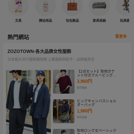
文具
婦幼用品
包包飾品
家具收納
玩具遊戲
看更多
熱門網站
ZOZOTOWN-各大品牌女性服飾
日本最大流行服飾購物網 上萬服飾與配件、品牌最齊全
【2点セット】梨地ポケ
ット付きクルービッグT
シャツ＆ロングタンクト
3,960円
ップアンサンブルセット
NT856
ビックキャンバスショル
ダーバッグ
1,980円
NT428
梨地ロング丈ベーシック