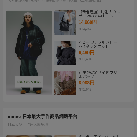
【新色追加】別注 カウレ
ザー 2WAY A4トート
14,960円
NT3,237
ヘビー ワッフル メロー
ハイネック ニット
6,490円
NT1,404
別注 2WAY サイド フリ
ル バッグ
8,998円
NT1,947
minne-日本最大手作商品網路平台
日本大型手作達人聚集地