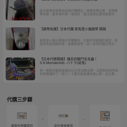
這次使用的是樂淘這個代購網站，帳號免費註冊，流程簡
單快速，基本資料填一填就好，要注意姓名要填真實的以
免取貨時無法取貨。
【銀幣收藏】日本代購 索馬里小貓銀幣 開箱
索馬里小貓以精美的浮雕雕刻，生動的刻畫貓的身型、態
度與毛髮細節紋理、身體姿勢等，這一系列的鑑定幣非常
稀少少的可憐，甚至第三方認證機構也不一定認證過...
【日本代標開箱】爆走的戰鬥毛毛蟲！
S.H.MonsterArts -バトラ(幼虫)
第一眼看到後就掛個5000日幣自動出價，沒想到就突然收
到得標通知了！想了一下要怎麼處理他後心想，反正萬物
都能eva直接上了吧！現在想想完全沒有經驗的我直接筆塗
也真的是心臟很大顆，好在結果來看還是滿意的。
代購三步驟
>
>
複製你想購買的
貼在樂淘搜尋