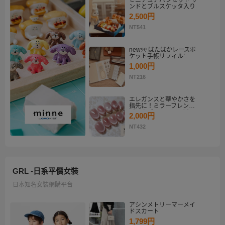
ミニチュアパンセット サ
ンドとブルスケッタ入り
2,500円
NT541
new୨୧ ぱたぱかレースポ
ケット手帳リフィルˊ˗
1,000円
NT216
エレガンスと華やかさを
指先に！ミラーフレンチ
ピンクゴールド マグネッ
2,000円
トネイルチップセット
【ネイルチップオーダ
NT432
ー】
GRL -日系平價女裝
日本知名女裝網購平台
アシンメトリーマーメイ
ドスカート
1,799円