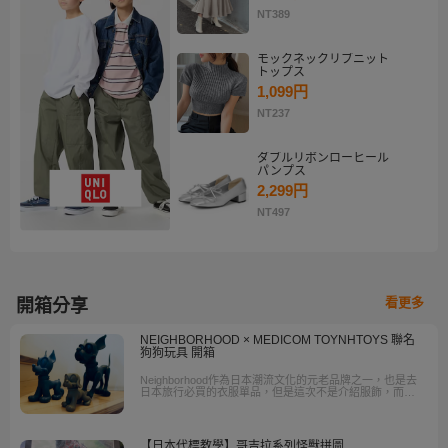
NT389
モックネックリブニット
トップス
1,099円
NT237
ダブルリボンローヒール
パンプス
2,299円
NT497
看更多
開箱分享
NEIGHBORHOOD × MEDICOM TOYNHTOYS 聯名
狗狗玩具 開箱
Neighborhood作為日本潮流文化的元老品牌之一，也是去
日本旅行必買的衣服單品，但是這次不是介紹服飾，而是
他們所推出另一個讓粉絲瘋狂收藏的公仔品項。主理人瀧
澤伸介，出生於1967年長野縣，機車以及朋克音樂是瀧澤
伸介的最愛，更是一位愛狗人士，因此除了服裝外，他還
出了許多狗的公仔與藝品。
【日本代標教學】哥吉拉系列怪獸拼圖