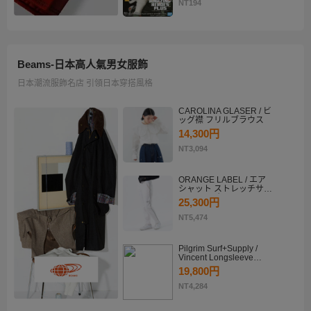
KATSUKI BAKUGO II
NT194
Beams-日本高人氣男女服飾
日本潮流服飾名店 引領日本穿搭風格
CAROLINA GLASER / ビ
ッグ襟 フリルブラウス
14,300円
NT3,094
ORANGE LABEL / エア
シャット ストレッチサイ
ドラインパンツ
25,300円
NT5,474
Pilgrim Surf+Supply /
Vincent Longsleeve
Shirt
19,800円
NT4,284