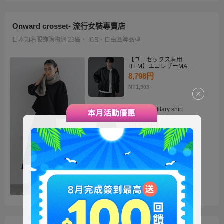
Onward crosset- 流行女裝專賣店
日本知名服飾購物網 23區、 ICB、自由區等品牌
【ユニセックス着用
ITEM】エコレザーMA－
1
8,798円
NT1,903
・2way military shirt
dress
10,990円
NT2,378
【洗える】褒めらレディ
テーラード ジャケット
14,900円
NT3,224