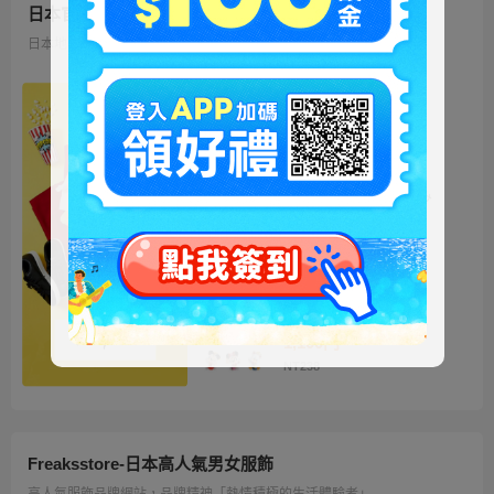
日本官方迪士尼商城
日本地區限定販售的迪士尼商品 多種品類、角色商品供您挑選
ミッキー ファートート
2WAY Fur Tote
4,500円
NT973
ベイマックス ぬいぐるみ
うるぽちゃちゃん
1,300円
NT281
ディズニーキャラクター
シークレットストラップ
迎春コレクション
1,100円
NT238
Freaksstore-日本高人氣男女服飾
高人氣服飾品牌網站，品牌精神「熱情積極的生活體驗者」