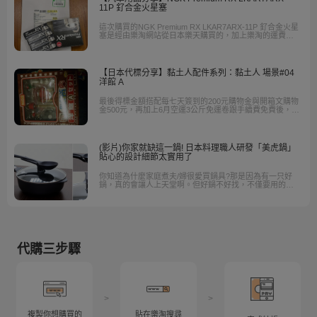
11P 釕合金火星塞
這次購買的NGK Premium RX LKAR7ARX-11P 釕合金火星
塞是經由樂淘網站從日本樂天購買的，加上樂淘的運費抵
用券與免代購費，實際上到手的價格比在台灣買還便宜許
多。
【日本代標分享】黏土人配件系列：黏土人 場景#04
洋館 A
最後得標金額搭配每七天簽到的200元購物金與開箱文購物
金500元，再加上6月空運3公斤免運卷跟手續費免費後，總
共只花了890元買到了這個黏土人洋館A，真的非常划算。
(影片)你家就缺這一鍋! 日本料理職人研發「美虎鍋」
貼心的設計細節太實用了
你知道為什麼家庭煮夫/婦很愛買鍋具?那是因為有一只好
鍋，真的會讓人上天堂啊。但好鍋不好找，不僅要用的順
手，還要功能齊全強大。樂淘會員Jason這次要分享來自日
本的「美虎鍋」，這是由日本「料理的鐵人」五十嵐美幸
所研究而成，「美虎」之名來自日文的美麗又有火力之
意。美虎鍋特色就在於輕巧，但底部較厚實又有導熱圈，
所以只要用1/3火力，就可以煮出一般料理，非常好用。而
且它還有很多設計小細節…..
代購三步驟
>
>
複製你想購買的
貼在樂淘搜尋