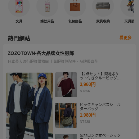
文具
婦幼用品
包包飾品
家具收納
玩具遊戲
看更多
熱門網站
ZOZOTOWN-各大品牌女性服飾
日本最大流行服飾購物網 上萬服飾與配件、品牌最齊全
【2点セット】梨地ポケ
ット付きクルービッグT
シャツ＆ロングタンクト
3,960円
ップアンサンブルセット
NT856
ビックキャンバスショル
ダーバッグ
1,980円
NT428
梨地ロング丈ベーシック