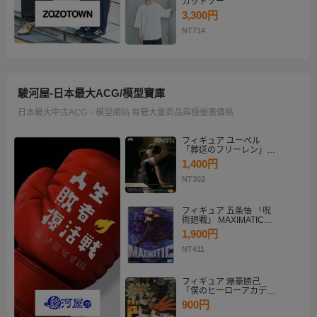
カットソー
3,300円
NT714
駿河屋-日本最大ACG/模型寶庫
日本最大中古ACG、模型網站 有著大量商品與極優惠價格
フィギュア ユーベル
「葬送のフリーレン」
Desktop×Decorate
1,400円
Collection“ユーベル”
NT302
フィギュア 五条悟 「呪
術廻戦」 MAXIMATIC
SATORU GOJO
1,900円
NT411
フィギュア 爆豪勝己
「僕のヒーローアカデミ
ア」 THE AMAZING
900円
HEROES-PLUS-