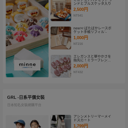
ミニチュアパンセット サ
ンドとブルスケッタ入り
2,500円
NT541
new୨୧ ぱたぱかレースポ
ケット手帳リフィルˊ˗
1,000円
NT216
エレガンスと華やかさを
指先に！ミラーフレンチ
ピンクゴールド マグネッ
2,000円
トネイルチップセット
【ネイルチップオーダ
NT432
ー】
GRL -日系平價女裝
日本知名女裝網購平台
アシンメトリーマーメイ
ドスカート
1,799円