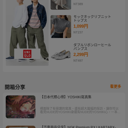
NT389
モックネックリブニット
トップス
1,099円
NT237
ダブルリボンローヒール
パンプス
2,299円
NT497
看更多
開箱分享
【日本代標心得】YOSHIKI寫真集
裡面除了有很讚的寫真，還有超大篇幅的採訪，讓你可以
看見NUDE的YOSHIKI身還有NUDE的YOSHIKI心，一本滿
足。
【汽車用品分享】NGK Premium RX LKAR7ARX-