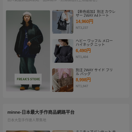
【新色追加】別注 カウレ
ザー 2WAY A4トート
14,960円
NT3,237
ヘビー ワッフル メロー
ハイネック ニット
6,490円
NT1,404
別注 2WAY サイド フリ
ル バッグ
8,998円
NT1,947
minne-日本最大手作商品網路平台
日本大型手作達人聚集地