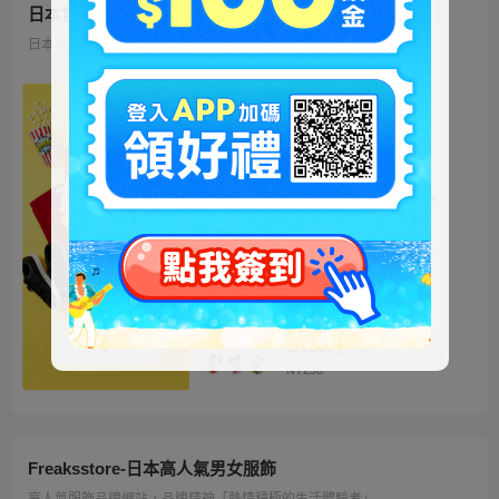
日本官方迪士尼商城
日本地區限定販售的迪士尼商品 多種品類、角色商品供您挑選
ミッキー ファートート
2WAY Fur Tote
4,500円
NT973
ベイマックス ぬいぐるみ
うるぽちゃちゃん
1,300円
NT281
ディズニーキャラクター
シークレットストラップ
迎春コレクション
1,100円
NT238
Freaksstore-日本高人氣男女服飾
高人氣服飾品牌網站，品牌精神「熱情積極的生活體驗者」