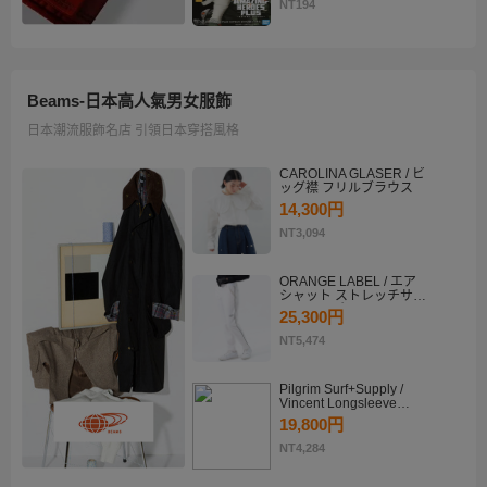
KATSUKI BAKUGO II
NT194
Beams-日本高人氣男女服飾
日本潮流服飾名店 引領日本穿搭風格
CAROLINA GLASER / ビ
ッグ襟 フリルブラウス
14,300円
NT3,094
ORANGE LABEL / エア
シャット ストレッチサイ
ドラインパンツ
25,300円
NT5,474
Pilgrim Surf+Supply /
Vincent Longsleeve
Shirt
19,800円
NT4,284