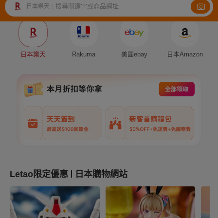
搜尋關鍵字或商品網址
日本樂天
|
Auction
Fleamarket
Shopping
日本樂天
Rakuma
美國ebay
日本Amazon
Letao限定優惠
日本購物網站