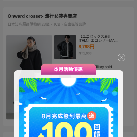
Onward crosset- 流行女裝專賣店
日本知名服飾購物網 23區、 ICB、自由區等品牌
【ユニセックス着用
ITEM】エコレザーMA－
1
8,798円
NT1,903
・2way military shirt
dress
10,990円
NT2,378
【洗える】褒めらレディ
テーラード ジャケット
14,900円
NT3,224