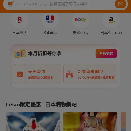
搜尋關鍵字或商品網址
Auction
Fleamarket
Shopping
JDirectItems Shopping
|
日本樂天
Rakuma
美國ebay
日本Amazon
Letao限定優惠
日本購物網站