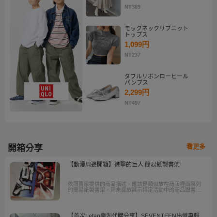
NT389
モックネックリブニット
トップス
1,099円
NT237
ダブルリボンローヒール
パンプス
2,299円
NT497
看更多
開箱分享
【動漫周邊開箱】進擊的巨人 簡易紙製書架
依照賣家提供的商品描述，應該是類似放在商店裡面陳列
的簡易紙製書架，用來擺放展示特定活動中的商品跟書
籍，也就是類似宣傳活動跟促進銷售的陳列用POP。
【首次Letao樂淘代購分享】SEVENTEEN出道專輯