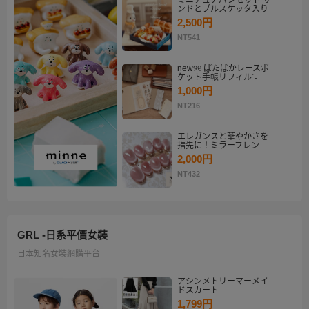
ミニチュアパンセット サ
ンドとブルスケッタ入り
2,500円
NT541
new୨୧ ぱたぱかレースポ
ケット手帳リフィルˊ˗
1,000円
NT216
エレガンスと華やかさを
指先に！ミラーフレンチ
ピンクゴールド マグネッ
2,000円
トネイルチップセット
【ネイルチップオーダ
NT432
ー】
GRL -日系平價女裝
日本知名女裝網購平台
アシンメトリーマーメイ
ドスカート
1,799円