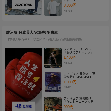
カットソー
3,300円
NT714
駿河屋-日本最大ACG/模型寶庫
日本最大中古ACG、模型網站 有著大量商品與極優惠價格
フィギュア ユーベル
「葬送のフリーレン」
Desktop×Decorate
1,400円
Collection“ユーベル”
NT302
フィギュア 五条悟 「呪
術廻戦」 MAXIMATIC
SATORU GOJO
1,900円
NT411
フィギュア 爆豪勝己
「僕のヒーローアカデミ
ア」 THE AMAZING
900円
HEROES-PLUS-