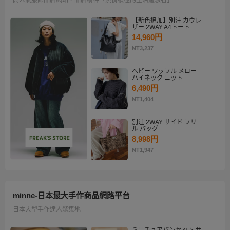
【新色追加】別注 カウレ
ザー 2WAY A4トート
14,960円
NT3,237
ヘビー ワッフル メロー
ハイネック ニット
6,490円
NT1,404
別注 2WAY サイド フリ
ル バッグ
8,998円
NT1,947
minne-日本最大手作商品網路平台
日本大型手作達人聚集地