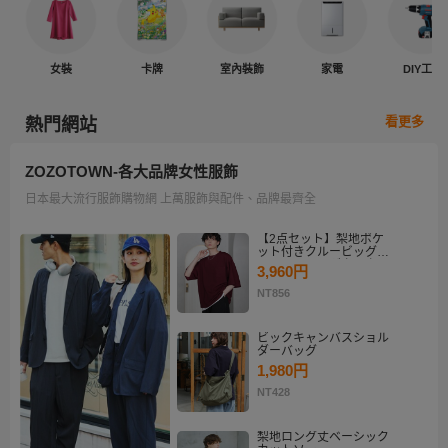
女裝
卡牌
室內裝飾
家電
DIY工具
看更多
熱門網站
ZOZOTOWN-各大品牌女性服飾
日本最大流行服飾購物網 上萬服飾與配件、品牌最齊全
【2点セット】梨地ポケ
ット付きクルービッグT
シャツ＆ロングタンクト
3,960円
ップアンサンブルセット
NT856
ビックキャンバスショル
ダーバッグ
1,980円
NT428
梨地ロング丈ベーシック