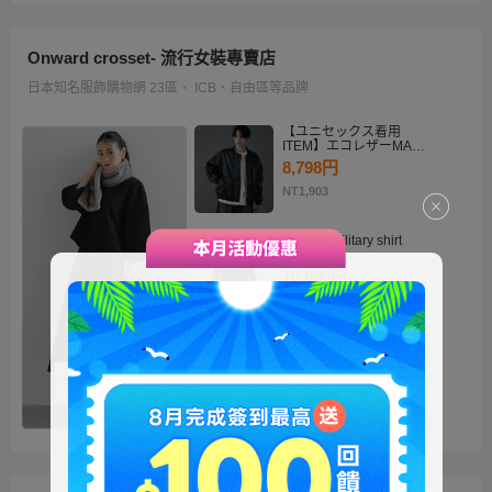
Onward crosset- 流行女裝專賣店
日本知名服飾購物網 23區、 ICB、自由區等品牌
【ユニセックス着用
ITEM】エコレザーMA－
1
8,798円
NT1,903
・2way military shirt
dress
10,990円
NT2,378
【洗える】褒めらレディ
テーラード ジャケット
14,900円
NT3,224