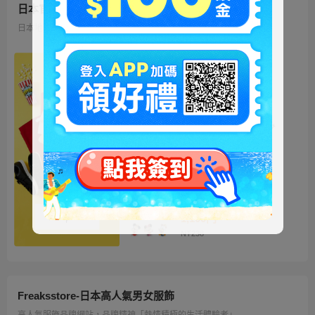
日本官方迪士尼商城
日本地區限定販售的迪士尼商品 多種品類、角色商品供您挑選
ミッキー ファートート
2WAY Fur Tote
4,500円
NT973
ベイマックス ぬいぐるみ
うるぽちゃちゃん
1,300円
NT281
ディズニーキャラクター
シークレットストラップ
迎春コレクション
1,100円
NT238
Freaksstore-日本高人氣男女服飾
高人氣服飾品牌網站，品牌精神「熱情積極的生活體驗者」