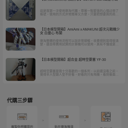
這是我第一次使用樂淘代購，帶著一點緊張的心情註冊了
帳號，使用的方式非常簡單又方便，只要把想要買的商品
的網址貼到搜尋框，再填寫一下原本網站上標示的商品價
錢，就能加入購物車囉，超級簡單的。
【日本模型開箱】AmiAmi x AMAKUNI 超次元戰機少
女 白靈心 布蘭
樂淘整體的使用流程可以說非常順暢，收費規則寫得很清
楚，還自帶費用試算的計算機可以使用，真有不懂或是需
要幫忙的地方，客服的回覆也相當快速而且親切。
【日本模型開箱】超合金 超時空要塞 YF-30
超時空要塞是我十分喜歡的一個系列，以前還沒看之前，
覺得半人型跟人型不好看，好看的只有飛機，看到後面，
喔，好酷喔，半人型有夠炫砲，人型也很帥 不過VF-1還是
沒有很喜歡。
代購三步驟
>
>
複製你想購買的
貼在樂淘搜尋