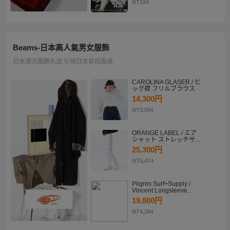
KATSUKI BAKUGO II
NT194
Beams-日本高人氣男女服飾
日本潮流服飾名店 引領日本穿搭風格
CAROLINA GLASER / ビ
ッグ襟 フリルブラウス
14,300円
NT3,094
ORANGE LABEL / エア
シャット ストレッチサイ
ドラインパンツ
25,300円
NT5,474
Pilgrim Surf+Supply /
Vincent Longsleeve
Shirt
19,800円
NT4,284