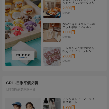
ミニチュアパンセット サ
ンドとブルスケッタ入り
2,500円
NT541
new୨୧ ぱたぱかレースポ
ケット手帳リフィルˊ˗
1,000円
NT216
エレガンスと華やかさを
指先に！ミラーフレンチ
ピンクゴールド マグネッ
2,000円
トネイルチップセット
【ネイルチップオーダ
NT432
ー】
GRL -日系平價女裝
日本知名女裝網購平台
アシンメトリーマーメイ
ドスカート
1,799円