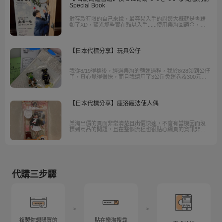
Special Book
對存款有限的自己來說，最容易入手的周邊大概就是書籍
類了XD，藍光那些實在難以入手......使用樂淘回饋金，基
本上都是免費獲得，這點真的非常棒。
【日本代標分享】玩具公仔
我從8/19得標後，經過樂淘的轉運過程，我於8/28領到公仔
了，真心覺得很快，而且我還用了3公斤免運卷及300元回
饋金，買到手的公仔更是划算與便宜。
【日本代標分享】庫洛魔法使人偶
樂淘出價的頁面非常清楚且出價快速，不會有當機因而沒
標到商品的問題，且在整個流程也很貼心網頁的資訊非常
透明，還會附上翻譯機器，重點是… 可以使用問與
答！！！
代購三步驟
>
>
複製你想購買的
貼在樂淘搜尋