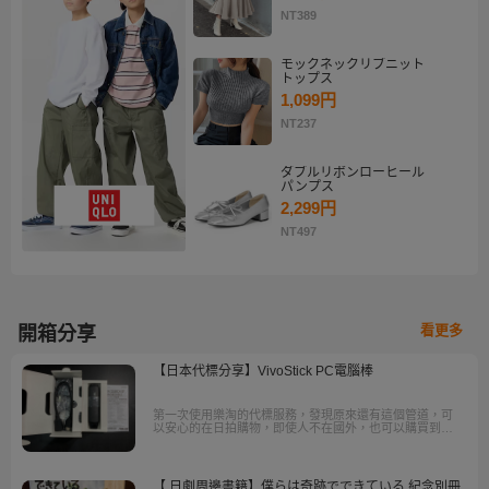
NT389
モックネックリブニット
トップス
1,099円
NT237
ダブルリボンローヒール
パンプス
2,299円
NT497
看更多
開箱分享
【日本代標分享】VivoStick PC電腦棒
第一次使用樂淘的代標服務，發現原來還有這個管道，可
以安心的在日拍購物，即使人不在國外，也可以購買到國
外的產品相當方便，並且樂淘除代標以外還有代購服務。
【 日劇周邊書籍】僕らは奇跡でできている 紀念別冊