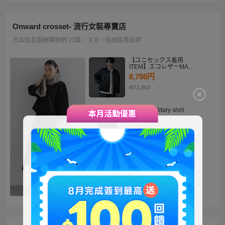
Onward crosset- 流行女裝專賣店
日本知名服飾購物網 23區、 ICB、自由區等品牌
【ユニセックス着用
ITEM】エコレザーMA－
1
8,798円
NT1,903
・2way military shirt
dress
10,990円
NT2,378
【洗える】褒めらレディ
テーラード ジャケット
14,900円
NT3,224