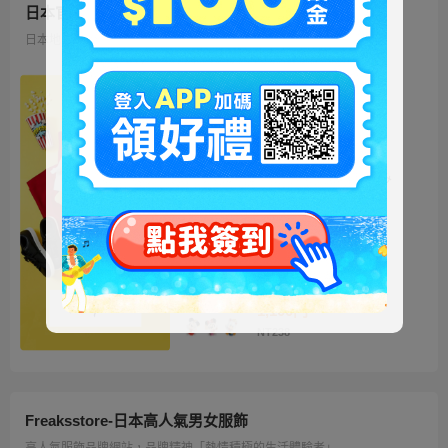
日本官方迪士尼商城
日本地區限定販售的迪士尼商品 多種品類、角色商品供您挑選
ミッキー ファートート
2WAY Fur Tote
4,500円
NT973
ベイマックス ぬいぐるみ
うるぽちゃちゃん
1,300円
NT281
ディズニーキャラクター
シークレットストラップ
迎春コレクション
1,100円
NT238
Freaksstore-日本高人氣男女服飾
高人氣服飾品牌網站，品牌精神「熱情積極的生活體驗者」