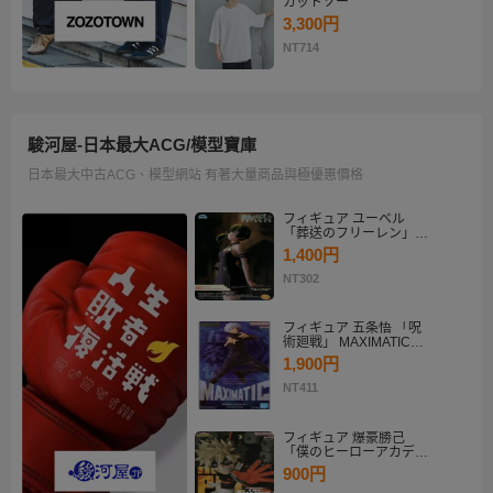
カットソー
3,300円
NT714
駿河屋-日本最大ACG/模型寶庫
日本最大中古ACG、模型網站 有著大量商品與極優惠價格
フィギュア ユーベル
「葬送のフリーレン」
Desktop×Decorate
1,400円
Collection“ユーベル”
NT302
フィギュア 五条悟 「呪
術廻戦」 MAXIMATIC
SATORU GOJO
1,900円
NT411
フィギュア 爆豪勝己
「僕のヒーローアカデミ
ア」 THE AMAZING
900円
HEROES-PLUS-