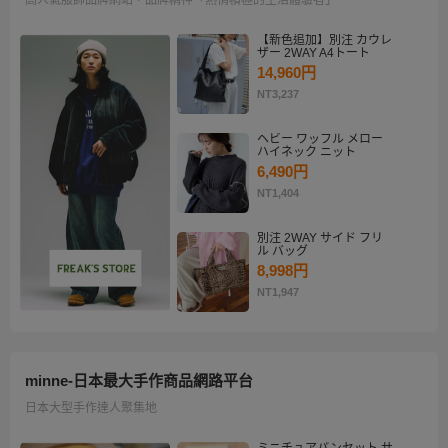
【新色追加】別注 カウレ
ザー 2WAY A4トート
14,960円
NT3,237
ヘビー ワッフル メロー
ハイネック ニット
6,490円
NT1,404
別注 2WAY サイド フリ
ル バッグ
8,998円
NT1,947
minne-日本最大手作商品網路平台
日本大型手作達人聚集地