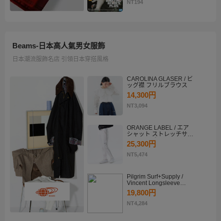
KATSUKI BAKUGO II
NT194
Beams-日本高人氣男女服飾
日本潮流服飾名店 引領日本穿搭風格
CAROLINA GLASER / ビ
ッグ襟 フリルブラウス
14,300円
NT3,094
ORANGE LABEL / エア
シャット ストレッチサイ
ドラインパンツ
25,300円
NT5,474
Pilgrim Surf+Supply /
Vincent Longsleeve
Shirt
19,800円
NT4,284