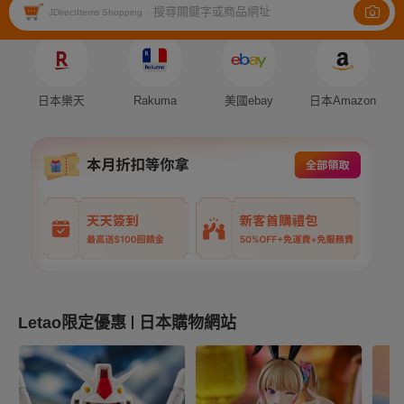
搜尋關鍵字或商品網址
Auction
Fleamarket
Shopping
JDirectItems Shopping
|
日本樂天
Rakuma
美國ebay
日本Amazon
Letao限定優惠
日本購物網站