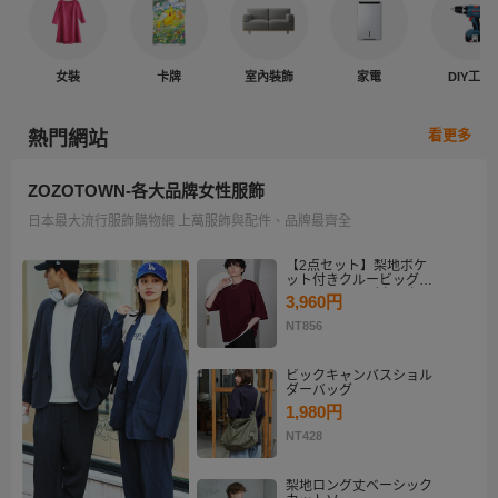
女裝
卡牌
室內裝飾
家電
DIY工具
看更多
熱門網站
ZOZOTOWN-各大品牌女性服飾
日本最大流行服飾購物網 上萬服飾與配件、品牌最齊全
【2点セット】梨地ポケ
ット付きクルービッグT
シャツ＆ロングタンクト
3,960円
ップアンサンブルセット
NT856
ビックキャンバスショル
ダーバッグ
1,980円
NT428
梨地ロング丈ベーシック