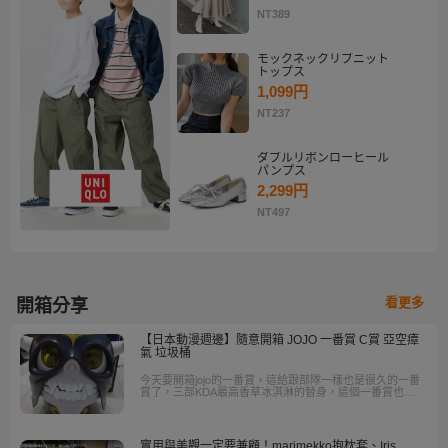
NT389
モックネックリブニット
トップス
1,099円
NT237
ダブルリボンローヒール
パンプス
2,299円
NT497
看更多
開箱分享
【日本動漫週邊】隨意開箱 JOJO 一番賞 C賞 亞空瘴
氣 垃圾桶
今天要開箱jojo的一番賞，這給跟部隊一樣也是很久的一番
賞了，三部KDA最高香草冰淇淋的替身，這個一番賞也是
跟原作一樣，很符合替身的特色，至於實不實用就不一定
了，但外觀跟好玩程度絕對是有的
實用與美觀一定要兼顧！marimekko抱枕套、Iris