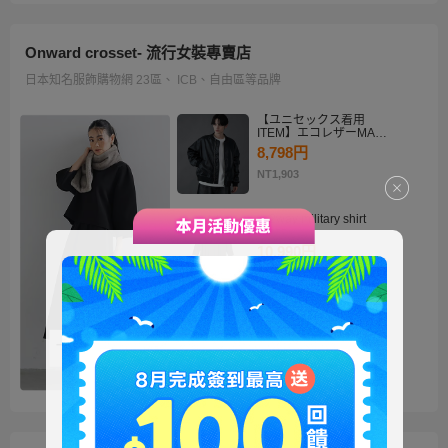
Onward crosset- 流行女裝專賣店
日本知名服飾購物網 23區、 ICB、自由區等品牌
【ユニセックス着用
ITEM】エコレザーMA－
1
8,798円
NT1,903
・2way military shirt
dress
10,990円
NT2,378
【洗える】褒めらレディ
テーラード ジャケット
14,900円
NT3,224