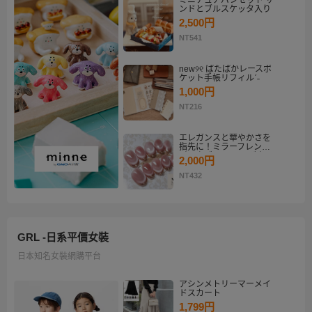
ミニチュアパンセット サ
ンドとブルスケッタ入り
2,500円
NT541
new୨୧ ぱたぱかレースポ
ケット手帳リフィルˊ˗
1,000円
NT216
エレガンスと華やかさを
指先に！ミラーフレンチ
ピンクゴールド マグネッ
2,000円
トネイルチップセット
【ネイルチップオーダ
NT432
ー】
GRL -日系平價女裝
日本知名女裝網購平台
アシンメトリーマーメイ
ドスカート
1,799円