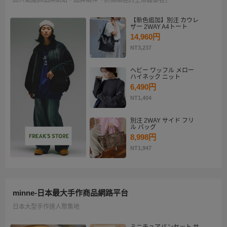
【新色追加】別注 カウレ
ザー 2WAY A4トート
14,960円
NT3,237
ヘビー ワッフル メロー
ハイネック ニット
6,490円
NT1,404
別注 2WAY サイド フリ
ル バッグ
8,998円
NT1,947
minne-日本最大手作商品網路平台
日本大型手作達人聚集地