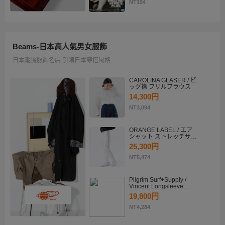
KATSUKI BAKUGO II
NT194
Beams-日本高人氣男女服飾
日本潮流服飾名店 引領日本穿搭風格
CAROLINA GLASER / ビ
ッグ襟 フリルブラウス
14,300円
NT3,094
ORANGE LABEL / エア
シャット ストレッチサイ
ドラインパンツ
25,300円
NT5,474
Pilgrim Surf+Supply /
Vincent Longsleeve
Shirt
19,800円
NT4,284