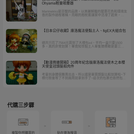
Ohyama輕量吸塵器
Marimekko是芬蘭的品牌，以美麗鮮豔的罌粟花色和環境友
善的製作過程著稱。亮眼的抱枕套讓家中活潑了起來，而
且日本網路上賣的比台灣便宜許多，從此以後要買東西都
先上樂淘查價錢就變成了習慣；而日本國民品牌Iris
Ohyama出的這款吸塵器更是高CP值，且外型簡單美觀，
放在家中任何一處都不顯突兀。
【日本公仔收藏】庫洛魔法使黏土人、figEX大組合包
總共只花了7564元買到了大禮包xd，平均一盒只要1500
多，真的非常划算！畢竟知世黏土人單隻競標都是要三千
多起跳的，何況這還是緊拆檢的特點版!本體的狀況非常新~
【動漫周邊開箱】20周年紀念版庫洛魔法使木之本櫻
天使皇冠頭髮殺肉件
考量到身體很難賣出去，所以還是單買頭髮比較划算啦~下
標付款後等了不到兩周就拿到手了~這次的包裹也依然包得
很好，黏土人的細小頭髮部分都沒損傷。
代購三步驟
>
>
複製你想購買的
貼在樂淘搜尋