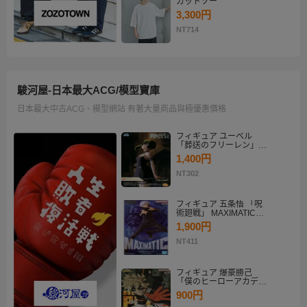
カットソー
3,300円
NT714
駿河屋-日本最大ACG/模型寶庫
日本最大中古ACG、模型網站 有著大量商品與極優惠價格
フィギュア ユーベル
「葬送のフリーレン」
Desktop×Decorate
1,400円
Collection“ユーベル”
NT302
フィギュア 五条悟 「呪
術廻戦」 MAXIMATIC
SATORU GOJO
1,900円
NT411
フィギュア 爆豪勝己
「僕のヒーローアカデミ
ア」 THE AMAZING
900円
HEROES-PLUS-