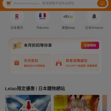
搜尋關鍵字或商品網址
Auction
Fleamarket
Shopping
JDirectItems Shopping
|
日本樂天
Rakuma
美國ebay
日本Amazon
Letao限定優惠
日本購物網站