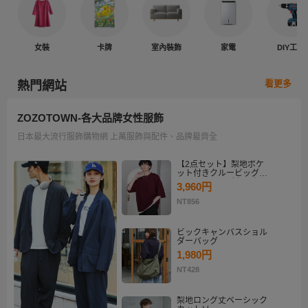
女裝
卡牌
室內裝飾
家電
DIY工具
看更多
熱門網站
ZOZOTOWN-各大品牌女性服飾
日本最大流行服飾購物網 上萬服飾與配件、品牌最齊全
【2点セット】梨地ポケ
ット付きクルービッグT
シャツ＆ロングタンクト
3,960円
ップアンサンブルセット
NT856
ビックキャンバスショル
ダーバッグ
1,980円
NT428
梨地ロング丈ベーシック