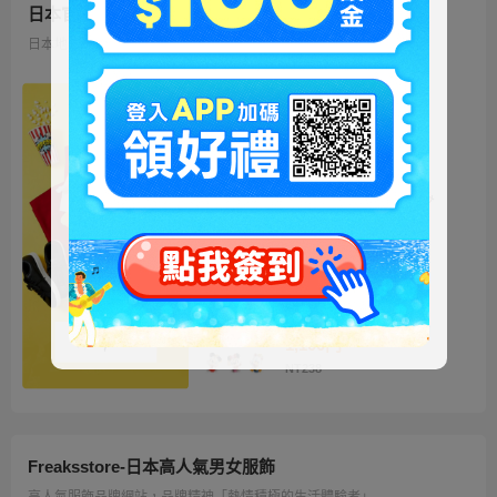
日本官方迪士尼商城
日本地區限定販售的迪士尼商品 多種品類、角色商品供您挑選
ミッキー ファートート
2WAY Fur Tote
4,500円
NT973
ベイマックス ぬいぐるみ
うるぽちゃちゃん
1,300円
NT281
ディズニーキャラクター
シークレットストラップ
迎春コレクション
1,100円
NT238
Freaksstore-日本高人氣男女服飾
高人氣服飾品牌網站，品牌精神「熱情積極的生活體驗者」