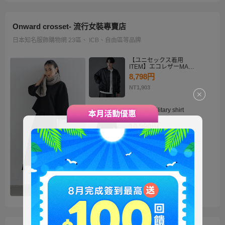
Onward crosset- 流行女裝專賣店
日本知名服飾購物網 23區、 ICB、自由區等品牌
【ユニセックス着用
ITEM】エコレザーMA－
1
8,798円
NT1,903
・2way military shirt
dress
10,990円
NT2,378
【洗える】褒めらレディ
テーラード ジャケット
14,900円
NT3,224