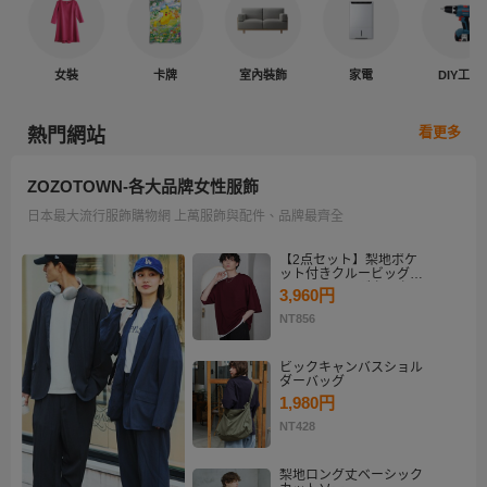
女裝
卡牌
室內裝飾
家電
DIY工具
看更多
熱門網站
ZOZOTOWN-各大品牌女性服飾
日本最大流行服飾購物網 上萬服飾與配件、品牌最齊全
【2点セット】梨地ポケ
ット付きクルービッグT
シャツ＆ロングタンクト
3,960円
ップアンサンブルセット
NT856
ビックキャンバスショル
ダーバッグ
1,980円
NT428
梨地ロング丈ベーシック