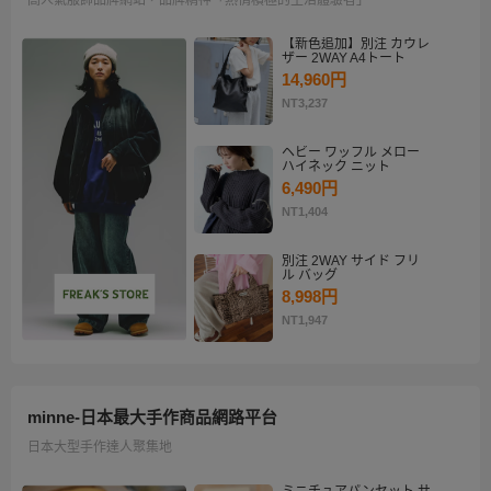
【新色追加】別注 カウレ
ザー 2WAY A4トート
14,960円
NT3,237
ヘビー ワッフル メロー
ハイネック ニット
6,490円
NT1,404
別注 2WAY サイド フリ
ル バッグ
8,998円
NT1,947
minne-日本最大手作商品網路平台
日本大型手作達人聚集地