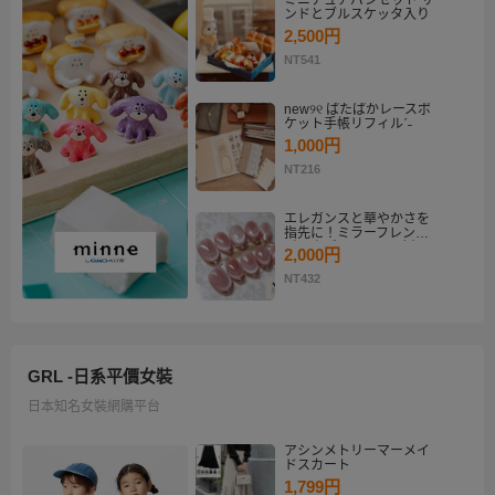
ミニチュアパンセット サ
ンドとブルスケッタ入り
2,500円
NT541
new୨୧ ぱたぱかレースポ
ケット手帳リフィルˊ˗
1,000円
NT216
エレガンスと華やかさを
指先に！ミラーフレンチ
ピンクゴールド マグネッ
2,000円
トネイルチップセット
【ネイルチップオーダ
NT432
ー】
GRL -日系平價女裝
日本知名女裝網購平台
アシンメトリーマーメイ
ドスカート
1,799円