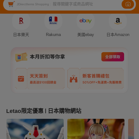
搜尋關鍵字或商品網址
Auction
Fleamarket
Shopping
JDirectItems Shopping
|
日本樂天
Rakuma
美國ebay
日本Amazon
Letao限定優惠
日本購物網站