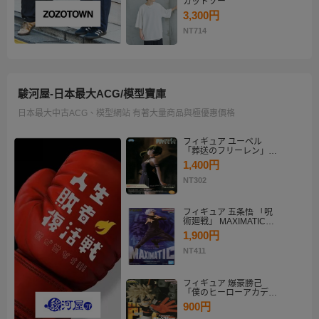
カットソー
3,300円
NT714
駿河屋-日本最大ACG/模型寶庫
日本最大中古ACG、模型網站 有著大量商品與極優惠價格
フィギュア ユーベル
「葬送のフリーレン」
Desktop×Decorate
1,400円
Collection“ユーベル”
NT302
フィギュア 五条悟 「呪
術廻戦」 MAXIMATIC
SATORU GOJO
1,900円
NT411
フィギュア 爆豪勝己
「僕のヒーローアカデミ
ア」 THE AMAZING
900円
HEROES-PLUS-