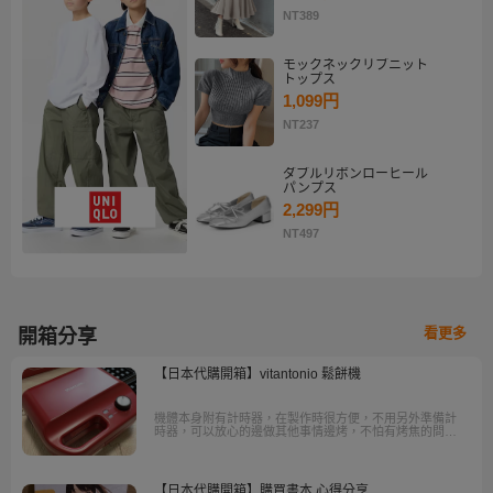
NT389
モックネックリブニット
トップス
1,099円
NT237
ダブルリボンローヒール
パンプス
2,299円
NT497
看更多
開箱分享
【日本代購開箱】vitantonio 鬆餅機
機體本身附有計時器，在製作時很方便，不用另外準備計
時器，可以放心的邊做其他事情邊烤，不怕有烤焦的問
題，每批的烤色也比較一致，對於初學者來說相當好上
手。
【日本代購開箱】購買書本 心得分享