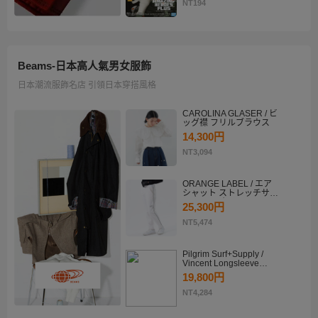
KATSUKI BAKUGO II
NT194
Beams-日本高人氣男女服飾
日本潮流服飾名店 引領日本穿搭風格
CAROLINA GLASER / ビ
ッグ襟 フリルブラウス
14,300円
NT3,094
ORANGE LABEL / エア
シャット ストレッチサイ
ドラインパンツ
25,300円
NT5,474
Pilgrim Surf+Supply /
Vincent Longsleeve
Shirt
19,800円
NT4,284