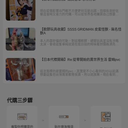
現在疫情影響出門都不方便更何況是出國，找個有良好信
譽且省時又省力的代購，可以從世界各地購買自己想要的
東西，價格透明也不隨意抬價，只需確認購買款項轉帳確
認完畢後就能在家等收到商品了。
【軟膠玩具收藏】SSSS GRIDMAN 皮套怪獸 - 無名怪
獸A
本人的喜好偏向可動，對這種軟膠、硬膠玩具並沒有涉略
太深，會收這隻單純就是在逛日拍的時候看到價格漂亮就
下單了，這次一樣是透過樂淘代購，最近的興趣就是把一
些關鍵字丟到日拍網站搜尋，然後就一直滑，三不五時就
會看到一些「原來有出這東西的酷玩意」
【日本代標開箱】Re:從零開始的異世界生活 雷姆pvc
這次我標的是雷姆的pvc，其實是不小心看到的XD以前滿
想要這隻但台灣賣家都賣很貴，所以就放棄，現在看到了
就來標一下吧！意外的這次的競爭者標到某個金額就放棄
了，所以我用很扯的價格標到這隻！超開心，真的很看運
氣，因為後來又看到同一隻，可是結標金額比我的高很
多。
代購三步驟
>
>
複製你想購買的
貼在樂淘搜尋