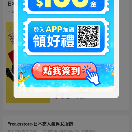
日本官方迪士尼商城
日本地區限定販售的迪士尼商品 多種品類、角色商品供您挑選
ミッキー ファートート
2WAY Fur Tote
4,500円
NT973
ベイマックス ぬいぐるみ
うるぽちゃちゃん
1,300円
NT281
ディズニーキャラクター
シークレットストラップ
迎春コレクション
1,100円
NT238
Freaksstore-日本高人氣男女服飾
高人氣服飾品牌網站，品牌精神「熱情積極的生活體驗者」