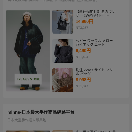
【新色追加】別注 カウレ
ザー 2WAY A4トート
14,960円
NT3,237
ヘビー ワッフル メロー
ハイネック ニット
6,490円
NT1,404
別注 2WAY サイド フリ
ル バッグ
8,998円
NT1,947
minne-日本最大手作商品網路平台
日本大型手作達人聚集地