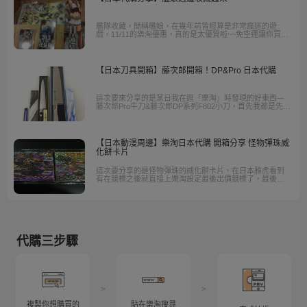
艦隊收藏，簡稱艦娘，在幾年前曾經算是非常瘋迷的遊
戲，11/11的樂淘優惠，真的是太優質啦~~免空運讓你買到
賺到!原本有個商家賣的週邊，太多，運費會非常貴，但是
經過免運卷的減免......就來到我的手上啦XD
【日本刀具開箱】藤次郎開箱！DP&Pro 日本代購
這次要來分享的是某日我在逛「樂淘」時發現的好東西—
藤次郎Pro牛刀&藤次郎DP系列F802小刀，首先我都是先從
看盒裝、刀銘（即刀面上的文字，有的是用手工刻字、鐳
射、壓鑄）來判斷產品的新舊...
【日本動漫周邊】樂淘日本代購 開箱分享 怪物彈珠威
化餅卡片
這次要分享的是怪物彈珠的威化餅卡片，在日本雅虎看到
有在競標之後就直接上樂淘設定最後出價競標了，最後也
十分順利的以理想的價格入手。
代購三步驟
>
>
複製你想購買的
貼在樂淘搜尋