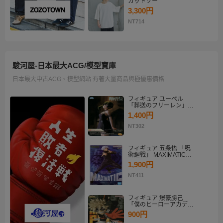
カットソー
3,300円
NT714
駿河屋-日本最大ACG/模型寶庫
日本最大中古ACG、模型網站 有著大量商品與極優惠價格
フィギュア ユーベル
「葬送のフリーレン」
Desktop×Decorate
1,400円
Collection“ユーベル”
NT302
フィギュア 五条悟 「呪
術廻戦」 MAXIMATIC
SATORU GOJO
1,900円
NT411
フィギュア 爆豪勝己
「僕のヒーローアカデミ
ア」 THE AMAZING
900円
HEROES-PLUS-