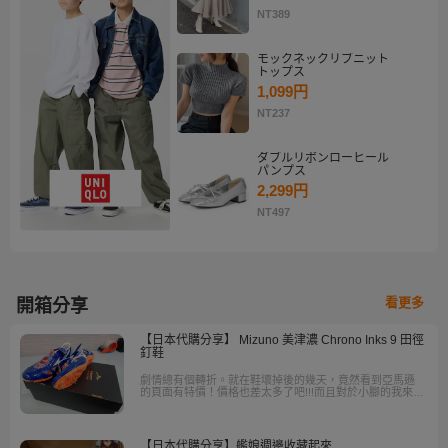
NT389
モックネックリブニット
トップス
1,099円
NT237
ダブルリボンローヒール
パンプス
2,299円
NT497
看更多
開箱分享
【日本代購分享】 Mizuno 美津濃 Chrono Inks 9 田徑
釘鞋
劇情總有個轉折。就在鞋壞掉後的幾天，竟然看到亞馬遜
的頁面有特價！價格也差太多了吧!!!而且對於小腳的我來說
真的很難買到23的鞋，台灣的體育用品店幾乎不會有這個
尺寸的釘鞋，在這裡讓我買到了...
【日本代購分享】艦娘週邊收藏起來