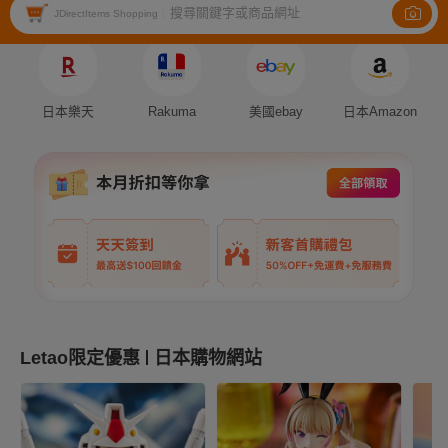
搜尋關鍵字或商品網址
Auction
Fleamarket
Shopping
JDirectItems Shopping
|
日本樂天
Rakuma
美國ebay
日本Amazon
Letao限定優惠
日本購物網站