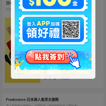
日本官方迪士尼商城
日本地區限定販售的迪士尼商品 多種品類、角色商品供您挑選
ミッキー ファートート
2WAY Fur Tote
4,500円
NT973
ベイマックス ぬいぐるみ
うるぽちゃちゃん
1,300円
NT281
ディズニーキャラクター
シークレットストラップ
迎春コレクション
1,100円
NT238
Freaksstore-日本高人氣男女服飾
高人氣服飾品牌網站，品牌精神「熱情積極的生活體驗者」