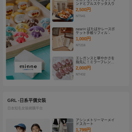
ミニチュアパンセット サ
ンドとブルスケッタ入り
2,500円
NT541
new୨୧ ぱたぱかレースポ
ケット手帳リフィルˊ˗
1,000円
NT216
エレガンスと華やかさを
指先に！ミラーフレンチ
ピンクゴールド マグネッ
2,000円
トネイルチップセット
【ネイルチップオーダ
NT432
ー】
GRL -日系平價女裝
日本知名女裝網購平台
アシンメトリーマーメイ
ドスカート
1,799円