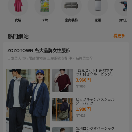
女裝
卡牌
室內裝飾
家電
DIY工具
看更多
熱門網站
ZOZOTOWN-各大品牌女性服飾
日本最大流行服飾購物網 上萬服飾與配件、品牌最齊全
【2点セット】梨地ポケ
ット付きクルービッグT
シャツ＆ロングタンクト
3,960円
ップアンサンブルセット
NT856
ビックキャンバスショル
ダーバッグ
1,980円
NT428
梨地ロング丈ベーシック