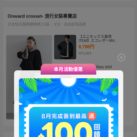
Onward crosset- 流行女裝專賣店
日本知名服飾購物網 23區、 ICB、自由區等品牌
【ユニセックス着用
ITEM】エコレザーMA－
1
8,798円
NT1,903
・2way military shirt
dress
10,990円
NT2,378
【洗える】褒めらレディ
テーラード ジャケット
14,900円
NT3,224