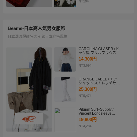
KATSUKI BAKUGO II
NT194
Beams-日本高人氣男女服飾
日本潮流服飾名店 引領日本穿搭風格
CAROLINA GLASER / ビ
ッグ襟 フリルブラウス
14,300円
NT3,094
ORANGE LABEL / エア
シャット ストレッチサイ
ドラインパンツ
25,300円
NT5,474
Pilgrim Surf+Supply /
Vincent Longsleeve
Shirt
19,800円
NT4,284