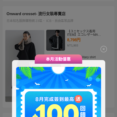
Onward crosset- 流行女裝專賣店
日本知名服飾購物網 23區、 ICB、自由區等品牌
【ユニセックス着用
ITEM】エコレザーMA－
1
8,798円
NT1,903
・2way military shirt
dress
10,990円
NT2,378
【洗える】褒めらレディ
テーラード ジャケット
14,900円
NT3,224