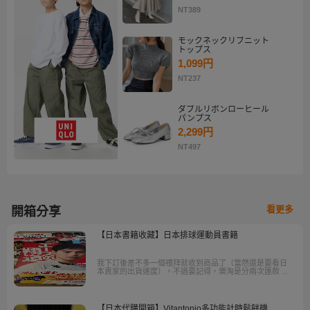
NT389
モックネックリブニット
トップス
1,099円
NT237
ダブルリボンローヒール
パンプス
2,299円
NT497
看更多
開箱分享
【日本書籍收藏】日本排球運動員書籍
我下訂後差不多一個禮拜就收到商品了（當然還是要看日
本賣家的出貨速度）。不過要記得，樂淘是分兩次匯款 一
是商品金額，二是運費與其他雜費，而國際運費優惠券在
第一次結帳時就要記得使用喔！
【日本代購開箱】Vitantonio多功能計時鬆餅機