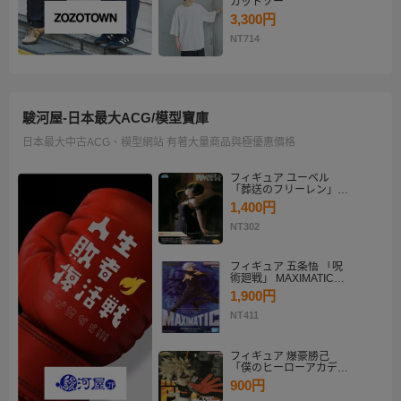
カットソー
3,300円
NT714
駿河屋-日本最大ACG/模型寶庫
日本最大中古ACG、模型網站 有著大量商品與極優惠價格
フィギュア ユーベル
「葬送のフリーレン」
Desktop×Decorate
1,400円
Collection“ユーベル”
NT302
フィギュア 五条悟 「呪
術廻戦」 MAXIMATIC
SATORU GOJO
1,900円
NT411
フィギュア 爆豪勝己
「僕のヒーローアカデミ
ア」 THE AMAZING
900円
HEROES-PLUS-