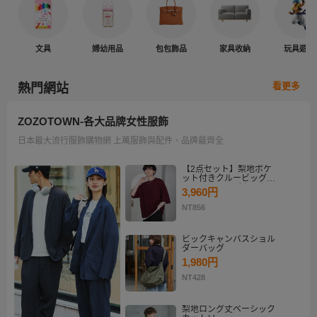
文具
婦幼用品
包包飾品
家具收納
玩具遊戲
看更多
熱門網站
ZOZOTOWN-各大品牌女性服飾
日本最大流行服飾購物網 上萬服飾與配件、品牌最齊全
【2点セット】梨地ポケ
ット付きクルービッグT
シャツ＆ロングタンクト
3,960円
ップアンサンブルセット
NT856
ビックキャンバスショル
ダーバッグ
1,980円
NT428
梨地ロング丈ベーシック