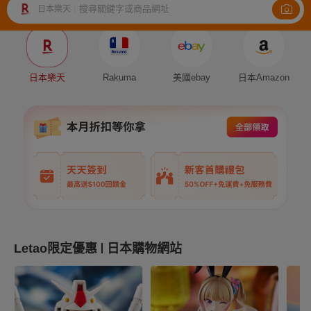
搜尋關鍵字或商品網址
日本樂天
|
Auction
Fleamarket
Shopping
日本樂天
Rakuma
美國ebay
日本Amazon
Letao限定優惠
日本購物網站