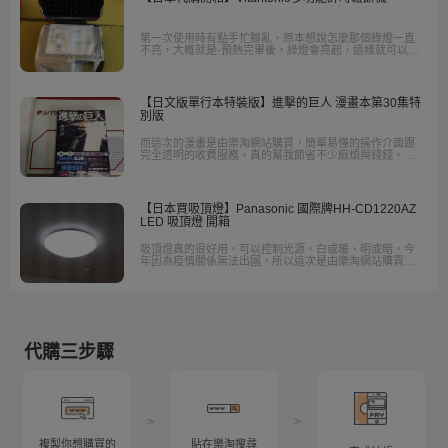
第一次使用時有點手忙腳亂，原本想說怎麼那個綠燈一直
不亮，大概就是-預熱完畢後，綠燈會亮起，這樣就可以大
烤特烤囉。做出來的鬆餅真的是好好吃，另外還有烤三明
治，真的完全不用顧，怕會烤焦。
【日文版單行本特裝版】進擊的巨人 漫畫本第30集特
別版
而這次的漫畫是由樂淘網站購買，簡單易懂的操作介面跟
完全透明的收費服務，真的幫我節省不少麻煩與錢錢，尤
其是對於日本代購流程不是很了解的人們。
【日本買吸頂燈】Panasonic 國際牌HH-CD1220AZ
LED 吸頂燈 開箱
吸頂燈真的很好用，可以控制光源，白或暖、明或暗，今
年因為疫情關係無法出國，所以這次是由樂淘網站購買，
若有興趣的朋友也可以參考喔。
代購三步驟
>
>
複製你想購買的
貼在樂淘搜尋