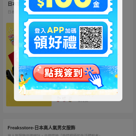
日本官方迪士尼商城
日本地區限定販售的迪士尼商品 多種品類、角色商品供您挑選
ミッキー ファートート
2WAY Fur Tote
4,500円
NT973
ベイマックス ぬいぐるみ
うるぽちゃちゃん
1,300円
NT281
ディズニーキャラクター
シークレットストラップ
迎春コレクション
1,100円
NT238
Freaksstore-日本高人氣男女服飾
高人氣服飾品牌網站，品牌精神「熱情積極的生活體驗者」