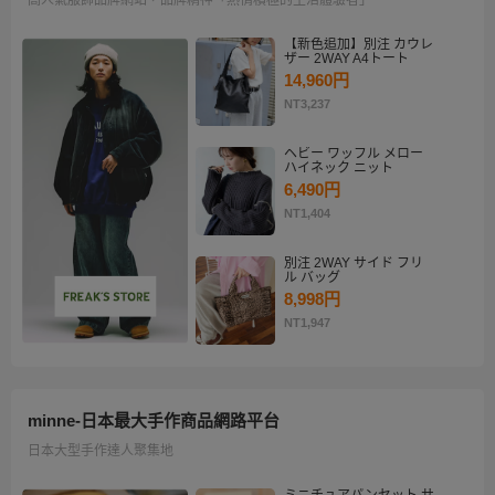
【新色追加】別注 カウレ
ザー 2WAY A4トート
14,960円
NT3,237
ヘビー ワッフル メロー
ハイネック ニット
6,490円
NT1,404
別注 2WAY サイド フリ
ル バッグ
8,998円
NT1,947
minne-日本最大手作商品網路平台
日本大型手作達人聚集地