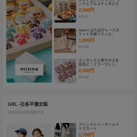
ミニチュアパンセット サ
ンドとブルスケッタ入り
2,500円
NT541
new୨୧ ぱたぱかレースポ
ケット手帳リフィルˊ˗
1,000円
NT216
エレガンスと華やかさを
指先に！ミラーフレンチ
ピンクゴールド マグネッ
2,000円
トネイルチップセット
【ネイルチップオーダ
NT432
ー】
GRL -日系平價女裝
日本知名女裝網購平台
アシンメトリーマーメイ
ドスカート
1,799円