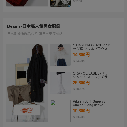
KATSUKI BAKUGO II
NT194
Beams-日本高人氣男女服飾
日本潮流服飾名店 引領日本穿搭風格
CAROLINA GLASER / ビ
ッグ襟 フリルブラウス
14,300円
NT3,094
ORANGE LABEL / エア
シャット ストレッチサイ
ドラインパンツ
25,300円
NT5,474
Pilgrim Surf+Supply /
Vincent Longsleeve
Shirt
19,800円
NT4,284