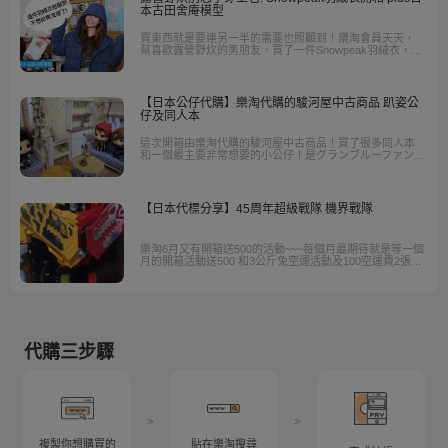
本古田舍庵模型
買東西就是要連另一半的需要也照顧到！樂淘會員天天，
幫喜歡露營野炊的男朋友，買了一件Snowpeak羽絨衣，質
量輕，摸起來的觸感舒服，價格也實在，讓她忍不住在
「交貨」前先穿為快。而自己的禮物呢?喜歡收集物件的
她，買了一款日本古田舍庵模型，照片看起來非常可愛。
我們就等天天組裝後再來跟大家分享吧。
【日本公仔代購】樂淘代購的駿河屋中古商品 趴姿公
仔及同人本
這次開箱由樂淘代購的駿河屋中古商品！買了很多同人本
和一個最主要非常想要的小公仔！是グランブルーファン
タジー的角色ジークフリート的小小趴姿公仔(約4cm)
【日本代標分享】45周年超級戰隊 機界戰隊
樂淘6月又有開箱送500的活動~~~每個月最期待就是等一個
月的開箱活動送500 和3公斤免空運活動及100空運費2張，
而且每天花個幾秒鐘簽到又可以領簽到獎金，代購 代標 都
不用手續費喔。
代購三步驟
>
>
複製你想購買的
貼在樂淘搜尋