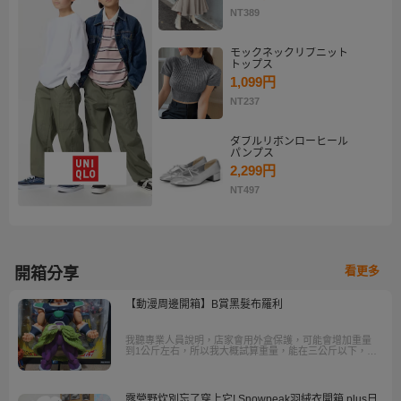
NT389
モックネックリブニット
トップス
1,099円
NT237
ダブルリボンローヒール
パンプス
2,299円
NT497
看更多
開箱分享
【動漫周邊開箱】B賞黑髮布羅利
我聽專業人員說明，店家會用外盒保護，可能會增加重量
到1公斤左右，所以我大概試算重量，能在三公斤以下，就
鬆了一口氣，因為一超過就會有一大筆運費出現，所以還
是很感謝樂淘的神券三公斤免運。
露營野炊別忘了穿上它! Snowpeak羽絨衣開箱 plus日