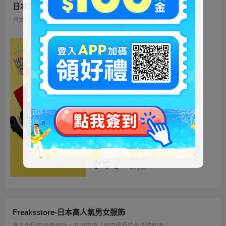
日本官方迪士尼商城
日本地區限定販售的迪士尼商品 多種品類、角色商品供您挑選
ミッキー ファートート
2WAY Fur Tote
4,500円
NT973
ベイマックス ぬいぐるみ
うるぽちゃちゃん
1,300円
NT281
ディズニーキャラクター
シークレットストラップ
迎春コレクション
1,100円
NT238
Freaksstore-日本高人氣男女服飾
高人氣服飾品牌網站，品牌精神「熱情積極的生活體驗者」