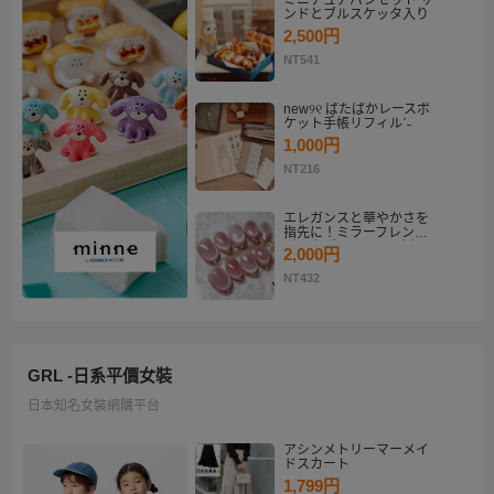
ミニチュアパンセット サ
ンドとブルスケッタ入り
2,500円
NT541
new୨୧ ぱたぱかレースポ
ケット手帳リフィルˊ˗
1,000円
NT216
エレガンスと華やかさを
指先に！ミラーフレンチ
ピンクゴールド マグネッ
2,000円
トネイルチップセット
【ネイルチップオーダ
NT432
ー】
GRL -日系平價女裝
日本知名女裝網購平台
アシンメトリーマーメイ
ドスカート
1,799円