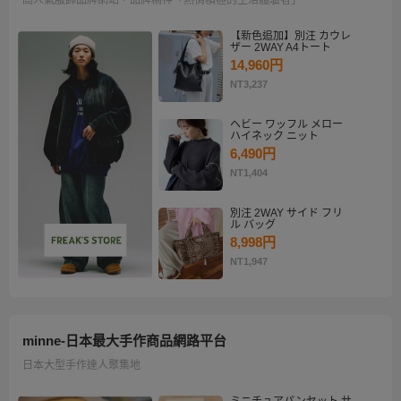
【新色追加】別注 カウレ
ザー 2WAY A4トート
14,960円
NT3,237
ヘビー ワッフル メロー
ハイネック ニット
6,490円
NT1,404
別注 2WAY サイド フリ
ル バッグ
8,998円
NT1,947
minne-日本最大手作商品網路平台
日本大型手作達人聚集地