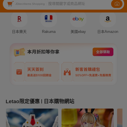
搜尋關鍵字或商品網址
Auction
Fleamarket
Shopping
JDirectItems Shopping
|
日本樂天
Rakuma
美國ebay
日本Amazon
Letao限定優惠
日本購物網站