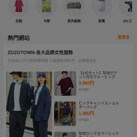
女裝
卡牌
室內裝飾
家電
DIY工具
看更多
熱門網站
ZOZOTOWN-各大品牌女性服飾
日本最大流行服飾購物網 上萬服飾與配件、品牌最齊全
【2点セット】梨地ポケ
ット付きクルービッグT
シャツ＆ロングタンクト
3,960円
ップアンサンブルセット
NT856
ビックキャンバスショル
ダーバッグ
1,980円
NT428
梨地ロング丈ベーシック