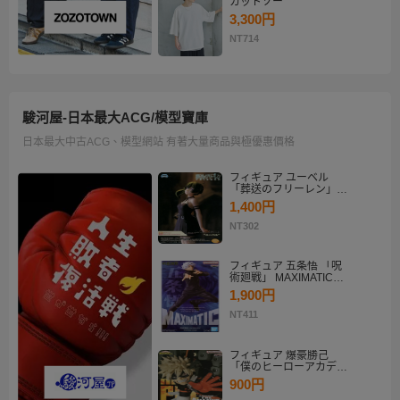
カットソー
3,300円
NT714
駿河屋-日本最大ACG/模型寶庫
日本最大中古ACG、模型網站 有著大量商品與極優惠價格
フィギュア ユーベル
「葬送のフリーレン」
Desktop×Decorate
1,400円
Collection“ユーベル”
NT302
フィギュア 五条悟 「呪
術廻戦」 MAXIMATIC
SATORU GOJO
1,900円
NT411
フィギュア 爆豪勝己
「僕のヒーローアカデミ
ア」 THE AMAZING
900円
HEROES-PLUS-