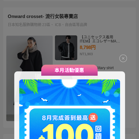
Onward crosset- 流行女裝專賣店
日本知名服飾購物網 23區、 ICB、自由區等品牌
【ユニセックス着用
ITEM】エコレザーMA－
1
8,798円
NT1,903
・2way military shirt
dress
10,990円
NT2,378
【洗える】褒めらレディ
テーラード ジャケット
14,900円
NT3,224