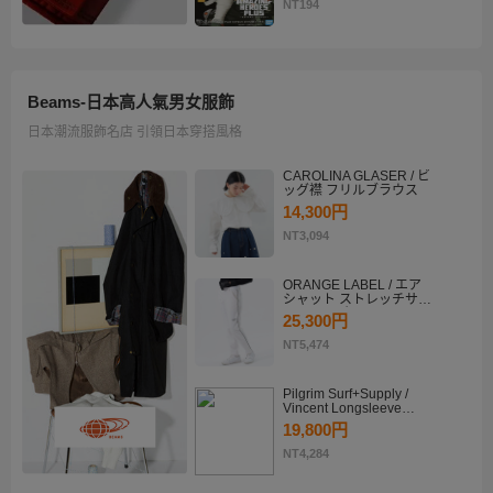
KATSUKI BAKUGO II
NT194
Beams-日本高人氣男女服飾
日本潮流服飾名店 引領日本穿搭風格
CAROLINA GLASER / ビ
ッグ襟 フリルブラウス
14,300円
NT3,094
ORANGE LABEL / エア
シャット ストレッチサイ
ドラインパンツ
25,300円
NT5,474
Pilgrim Surf+Supply /
Vincent Longsleeve
Shirt
19,800円
NT4,284