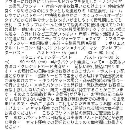
アウターにひびきにくいモールドカップを使用した、ノンワイヤ
ーの授乳ブラジャー。 産前～産後も着用いただけます。 伸縮性が
良く、なめらかなのにサラッとした肌触りの「涼感素材」は、ム
レやすいバストを一年中快適＆爽やかに。 カシュクールオープン
タイプだから片手でサッとおっぱいが出しやすく授乳期にとても
便利。 ストラップはぐ～んと伸びて授乳の時に便利♪見えてもO.K.
の素材。 他にもアンダーホックの4段階調節やチクチクしない様に
洗濯ネーム外付けなど工夫がいっぱい。 産前・産後、活躍するこ
と間違いなしのマタニティブラジャーです。 ■タイプ ：マタニテ
ィブラジャー ■着用時期：産前～産後授乳期 ■品質 ：ポリエス
テル、レーヨン、綿、ポリウレタン ■サイズ：マタニティM アン
ダーバスト バスト 70 ～ 75（cm） 83 ～ 90（cm）
マタニティL アンダーバスト バスト 75 ～ 80（c
m） 90 ～ 98（cm） ■ゆうパケット発送について■ ・お支払い
方法は、クレジットカード決済か、 前払い銀行振込に限りま
す。 ・お届け日の日時指定はお受けできません。 ・ポストイン配
送となります。 ・追跡サービスで差出からお届けまで配送状況を
ご確認頂けます。 ・ゆうパケットの場合、商品破損時の補償は一
切行いません。 ※ゆうパケットでの発送は、発送業者が お客様に
直接手渡ししないため、 紛失・盗難等が発生することがごさいま
す。 そのような事故(紛失・盗難等)が発生し、 お客様の元に商品
が お届けできない場合でも 当店及び発送業者での補償は一切出来
ませんので、 予めご了承の上ご利用いただきますようお願い申し
上げます。 ※ヤマト運輸での発送をご希望される場合は備考欄に
お書きください。 こちらでヤマト運輸の運賃にご変更致しま
す。 ※ゆうパケットでは日時指定は出来ません。日時指定が必要
な場合、 ヤマト運輸での発送となりますので備考欄にお書きく
ださい。