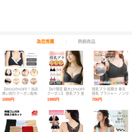
為您推薦
熱銷商品
【MAX20%OFF！当店
【8/7限定 最大15%OFF
授乳ブラ 前開き 楽天
買い回りクーポン配布
クーポン】 授乳ブラ 垂
授乳 ブラジャー ノンワ
中】 マタニティブラ 授
れ防止 ブラジャー 授乳
イヤー 可愛い 大きいサ
1000円
1980円
706円
乳ブラ ショーツ セット
マタニティブラ 前開き
イズ マタニティブラジ
可愛い おしゃれ 下着
マタニティ ブラ マタニ
ャー シンプル 無地 ス
上下 授乳 インナー パ
ティブラジャー 大きい
トラップオープン バス
ンツ ノンワイヤー 妊婦
サイズ らく 垂れない
トケア 開けやすい めく
産前 産後 妊娠中
フロントオープン ノン
りやすい 簡単 カンタン
ワイヤー 下着 レディー
授
ス かわいい ワンタッチ