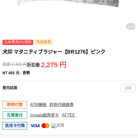
1 / 3
日本樂天6%現折
免服務費
犬印 マタニティブラジャー【BR1276】ピンク
2,275
円
原價
2,420
円
折扣後
NT
492
元 · 含稅
費用試算
試算
即時付款
ATM轉帳
超商代碼繳費
先買後付
zingala銀角零卡
AFTEE
信用卡付款