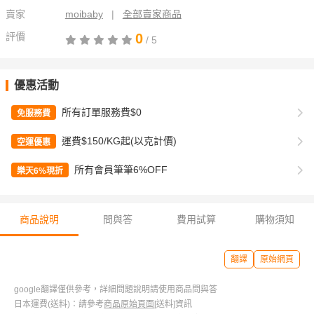
賣家
moibaby
|
全部賣家商品
評價
0
/ 5
優惠活動
所有訂單服務費$0
免服務費
運費$150/KG起(以克計價)
空運優惠
所有會員筆筆6%OFF
樂天6%現折
商品說明
問與答
費用試算
購物須知
翻譯
原始網頁
google翻譯僅供參考，詳細問題說明請使用商品問與答
日本運費(送料)：請參考
商品原始頁面
[送料]資訊