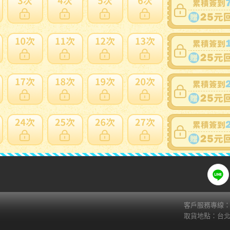
賣家寄錯全額處理
運送損壞全
支付方式
關注
ATM
web-ATM
Fa
Li
超商繳費( 7-11 ibon)
貨到付款
AFTEE(貨到後付款)
zingala銀角零卡
信用卡
客戶服務專線：02
取貨地點：台北