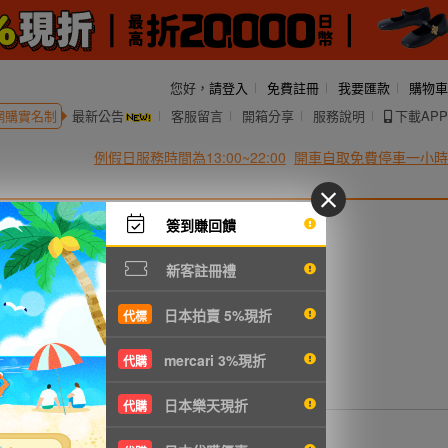
您好，
請登入
免費註冊
我要匯款
購物車
網購實名制
最新公告
客服留言
開箱分享
服務說明
下載APP
例假日服務時間為13:00~22:00
開車自取免費停車一小時
簽到賺回饋
新客註冊禮
日本拍賣 5%現折
代標
mercari 3%現折
代購
日本樂天現折
代購