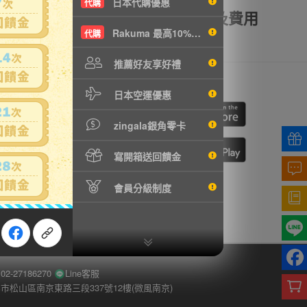
日本代購優惠
代購
額理賠
全透明資訊及費用
Rakuma 最高10%現折
代購
推薦好友享好禮
我們
行動購物
日本空運優惠
cebook
ne
zingala銀角零卡
寫開箱送回饋金
切換到手機版
會員分級制度
-27186270
Line客服
市松山區南京東路三段337號12樓(微風南京)