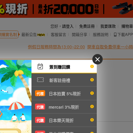
您好，
請登入
免費註冊
我要匯款
購物車
網購實名制
最新公告
客服留言
開箱分享
服務說明
下載APP
例假日服務時間為13:00~22:00
開車自取免費停車一小時
簽到賺回饋
新客註冊禮
日本拍賣 5%現折
代標
mercari 3%現折
代購
日本樂天現折
代購