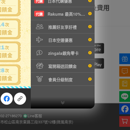
日本代購優惠
代購
額理賠
全透明資訊及費用
Rakuma 最高10%現折
代購
推薦好友享好禮
我們
行動購物
日本空運優惠
cebook
ne
zingala銀角零卡
寫開箱送回饋金
切換到手機版
會員分級制度
-27186270
Line客服
市松山區南京東路三段337號12樓(微風南京)