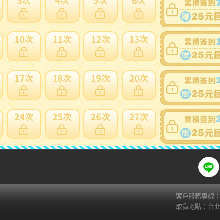
賣家寄錯全額處理
運送損壞全
支付方式
關注
ATM
web-ATM
Fa
Li
超商繳費( 7-11 ibon)
貨到付款
AFTEE(貨到後付款)
zingala銀角零卡
信用卡
客戶服務專線：02
取貨地點：台北