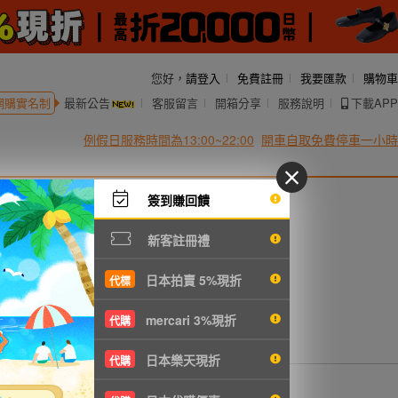
您好，
請登入
免費註冊
我要匯款
購物車
網購實名制
最新公告
客服留言
開箱分享
服務說明
下載APP
例假日服務時間為13:00~22:00
開車自取免費停車一小時
簽到賺回饋
新客註冊禮
日本拍賣 5%現折
代標
mercari 3%現折
代購
日本樂天現折
代購