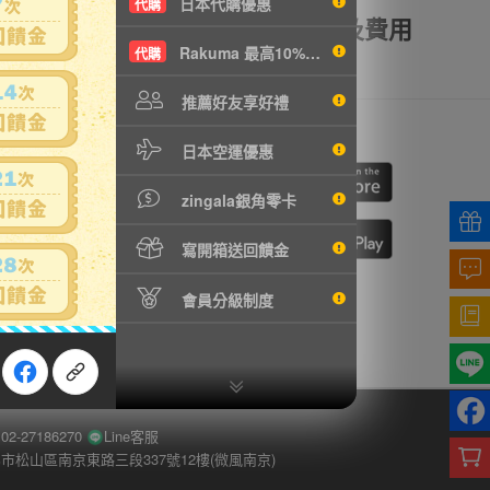
日本代購優惠
代購
額理賠
全透明資訊及費用
Rakuma 最高10%現折
代購
推薦好友享好禮
我們
行動購物
日本空運優惠
cebook
ne
zingala銀角零卡
寫開箱送回饋金
切換到手機版
會員分級制度
-27186270
Line客服
市松山區南京東路三段337號12樓(微風南京)