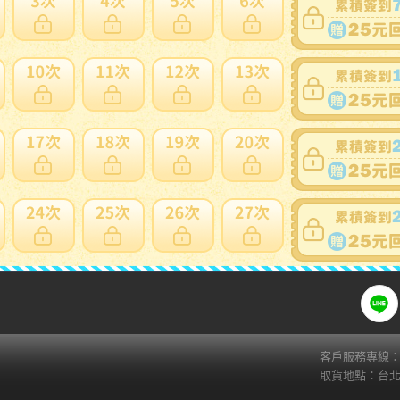
賣家寄錯全額處理
運送損壞全
支付方式
關注
ATM
web-ATM
Fa
Li
超商繳費( 7-11 ibon)
貨到付款
AFTEE(貨到後付款)
zingala銀角零卡
信用卡
客戶服務專線：02
取貨地點：台北