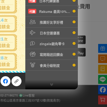
日本代購優惠
代購
額理賠
全透明資訊及費用
Rakuma 最高10%現折
代購
推薦好友享好禮
我們
行動購物
日本空運優惠
cebook
ne
zingala銀角零卡
寫開箱送回饋金
切換到手機版
會員分級制度
-27186270
Line客服
市松山區南京東路三段337號12樓(微風南京)