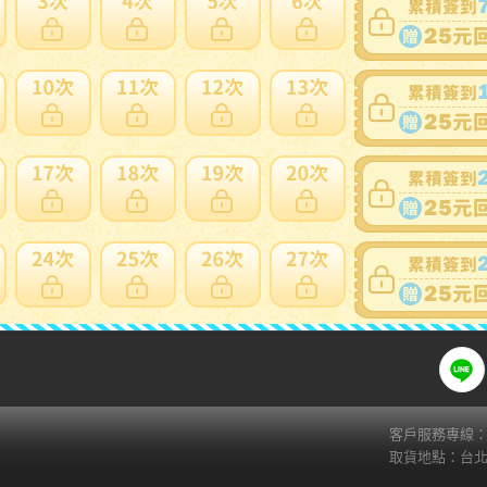
賣家寄錯全額處理
運送損壞全
支付方式
關注
ATM
web-ATM
Fa
Li
超商繳費( 7-11 ibon)
貨到付款
AFTEE(貨到後付款)
zingala銀角零卡
信用卡
客戶服務專線：02
取貨地點：台北