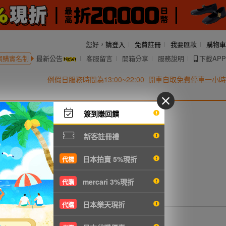
您好，
請登入
免費註冊
我要匯款
購物車
網購實名制
最新公告
客服留言
開箱分享
服務說明
下載APP
例假日服務時間為13:00~22:00
開車自取免費停車一小時
簽到賺回饋
新客註冊禮
日本拍賣 5%現折
代標
mercari 3%現折
代購
日本樂天現折
代購