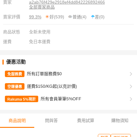
賣家
a2ab76f429e2918ef4dd842226892466
全部賣家商品
賣家評價
99.3%
好(539)
普通(4)
差(0)
商品狀態
全新未使用
運費
免日本運費
優惠活動
所有訂單服務費$0
免服務費
運費$150/KG起(以克計價)
空運優惠
所有會員筆筆5%OFF
Rakuma 5%現折
商品說明
問與答
費用試算
購物須知