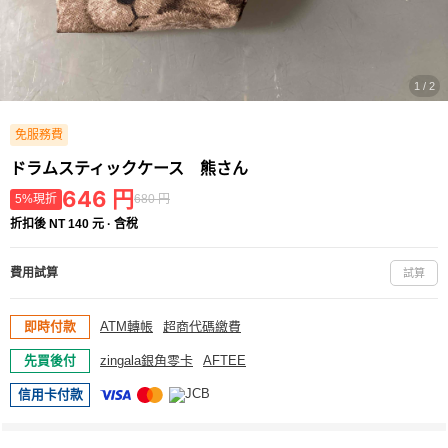
1 / 2
免服務費
ドラムスティックケース 熊さん
646
円
5%現折
680 円
折扣後 NT 140 元 · 含稅
費用試算
試算
即時付款
ATM轉帳
超商代碼繳費
先買後付
zingala銀角零卡
AFTEE
信用卡付款