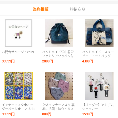
為您推薦
熱銷商品
お問合せページ・chibi
ハンドメイド♡巾着♡
ハンドメイド スヌー
ファミリアワッペン付
ピー トートバッグ
き♡青チェック♡
99999円
2800円
4300円
インナーマスク◆オー
立体インナーマスク 裏
【オーダー】アミボム
ダーページ◆ マリオ•
地に抗菌、抗ウイルス
シェイカー
スマブラ
加工生地使用 ご注文受
99999円
800円
1590円
付ページ