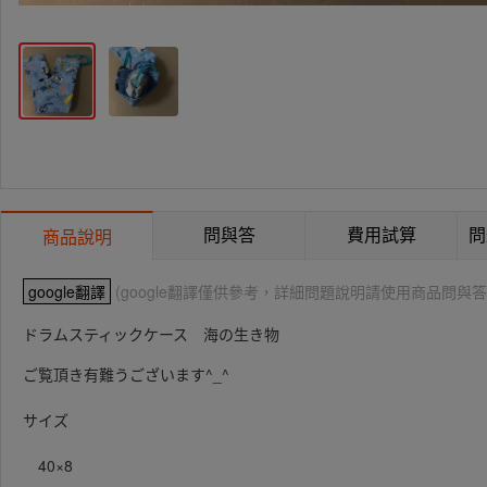
問與答
費用試算
問
商品說明
google翻譯
(google翻譯僅供參考，詳細問題說明請使用商品問與答
ドラムスティックケース 海の生き物
ご覧頂き有難うございます^_^
サイズ
40×8