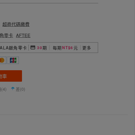
超商代碼繳費
a銀角零卡
AFTEE
GALA銀角零卡
期
每期
元
更多
30
NT$6
物車
(4)
差(0)