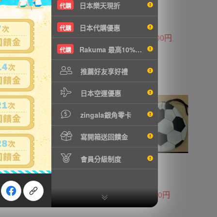
日本樂天現折
代購
日本代購優惠
代購
700円
5800円
Rakuma 最高10%現折
代購
推薦好友享好禮
日本空運優惠
zingala銀角零卡
寫開箱送回饋金
會員分級制度
1600円
680円