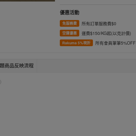
優惠活動
所有訂單服務費$0
免服務費
運費$150/KG起(以克計價)
空運優惠
所有會員筆筆5%OFF
Rakuma 5%現折
題商品反映流程
)