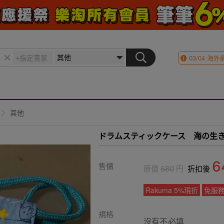
03/04
海外
其他
ドラムスティックケース 海の生
6
售價
原價
680
円
折扣後
Rakuma 5%現折
免服
規格
沒有不必填