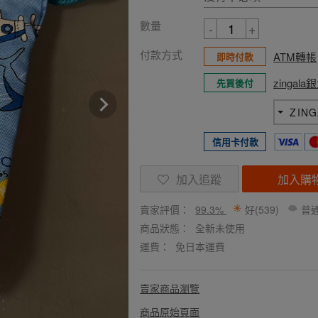
數量
-
+
付款方式
ATM轉帳
即時付款
zingal
先買後付
ZIN
信用卡付款
加入追蹤
加入購
賣家評價：
99.3%
好(539)
普通
商品狀態：
全新未使用
運費：
免日本運費
賣家商品瀏覽
商品原始頁面