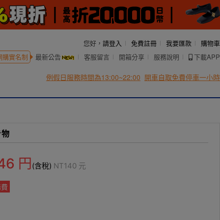
您好，
請登入
免費註冊
我要匯款
購物車
網購實名制
最新公告
客服留言
開箱分享
服務說明
下載APP
例假日服務時間為13:00~22:00
開車自取免費停車一小時
き物
46
円
(含稅)
NT
140
元
務費