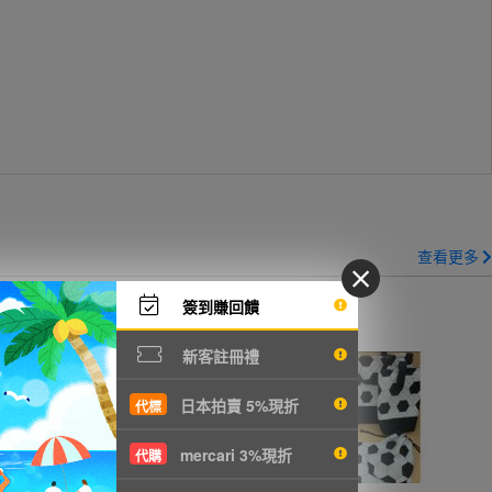
查看更多
簽到賺回饋
新客註冊禮
日本拍賣 5%現折
代標
mercari 3%現折
代購