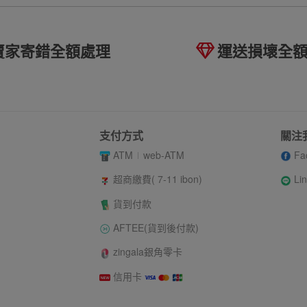
賣家寄錯全額處理
運送損壞全
支付方式
關注
ATM
web-ATM
Fa
Li
超商繳費( 7-11 ibon)
貨到付款
AFTEE(貨到後付款)
zingala銀角零卡
信用卡