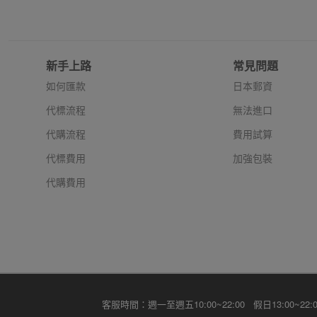
新手上路
常見問題
如何匯款
日本郵資
代標流程
無法進口
代購流程
費用試算
代標費用
加強包裝
代購費用
客服時間：週一至週五10:00~22:00 假日13:00~22:0