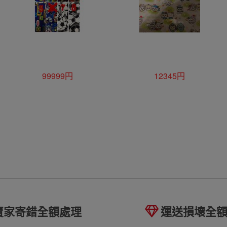
99999円
12345円
賣家寄錯全額處理
運送損壞全