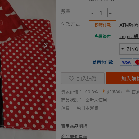
數量
-
+
付款方式
ATM轉帳
即時付款
zingal
先買後付
ZIN
信用卡付款
加入追蹤
加入購
賣家評價：
99.3%
好(539)
普通
商品狀態：
全新未使用
運費：
免日本運費
賣家商品瀏覽
商品原始頁面