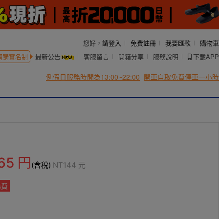
您好，
請登入
免費註冊
我要匯款
購物車
網購實名制
最新公告
客服留言
開箱分享
服務說明
下載APP
例假日服務時間為13:00~22:00
開車自取免費停車一小時
65
円
(含稅)
NT
144
元
務費