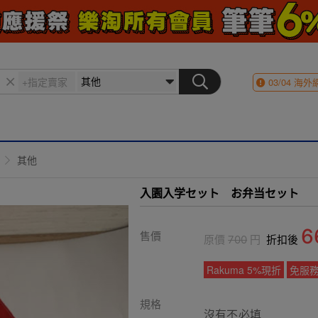
03/04
海外
其他
入園入学セット お弁当セット
6
售價
原價
700
円
折扣後
Rakuma 5%現折
免服
規格
沒有不必填