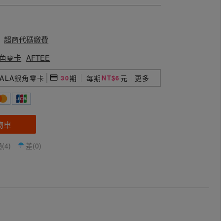
超商代碼繳費
a銀角零卡
AFTEE
GALA銀角零卡
期
每期
元
更多
30
NT$6
物車
(4)
差(0)