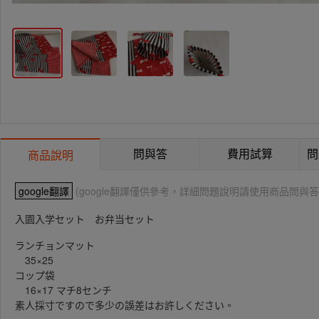
問與答
費用試算
問
商品說明
google翻譯
(google翻譯僅供參考，詳細問題說明請使用商品問與答
入園入学セット お弁当セット
ランチョンマット
35×25
コップ袋
16×17 マチ8センチ
素人採寸ですので多少の誤差はお許しください。