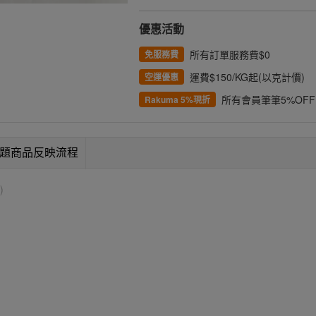
優惠活動
所有訂單服務費$0
免服務費
運費$150/KG起(以克計價)
空運優惠
所有會員筆筆5%OFF
Rakuma 5%現折
題商品反映流程
)