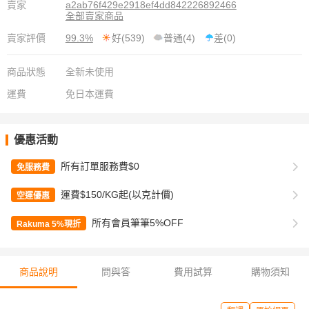
賣家
a2ab76f429e2918ef4dd842226892466
全部賣家商品
賣家評價
99.3%
好(539)
普通(4)
差(0)
商品狀態
全新未使用
運費
免日本運費
優惠活動
所有訂單服務費$0
免服務費
運費$150/KG起(以克計價)
空運優惠
所有會員筆筆5%OFF
Rakuma 5%現折
商品說明
問與答
費用試算
購物須知