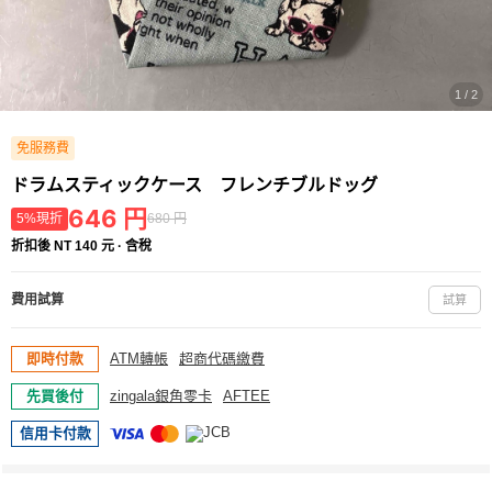
1 / 2
免服務費
ドラムスティックケース フレンチブルドッグ
646
円
5%現折
680 円
折扣後 NT 140 元 · 含稅
費用試算
試算
即時付款
ATM轉帳
超商代碼繳費
先買後付
zingala銀角零卡
AFTEE
信用卡付款