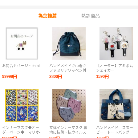
為您推薦
熱銷商品
お問合せページ・chibi
ハンドメイド♡巾着♡
【オーダー】アミボム
ファミリアワッペン付
シェイカー
き♡青チェック♡
99999円
2800円
1590円
インナーマスク◆オー
立体インナーマスク 裏
ハンドメイド スヌー
ダーページ◆ マリオ•
地に抗菌、抗ウイルス
ピー トートバッグ
スマブラ
加工生地使用 ご注文受