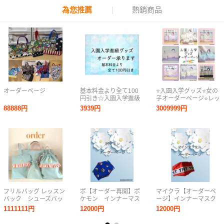
為您推薦
熱銷商品
オーダーページ
基本料金より全て100
⭐入園入学グッズ⭐女の
円引き☆入園入学進級
子オーダーページ⭐レッ
グッズ オーダー承り
スンバッグ体操服袋上
88888円
3939円
3009999円
ます
履き入れ
フリルバッグ レッスン
ポ【オーダー再開】ポ
マイクラ【オーダーペ
バック シューズバッ
ケモン インナーマス
ージ】インナーマスク
ク 体操着袋 入園準
ク
1111111円
12000円
12000円
備入学準備セット