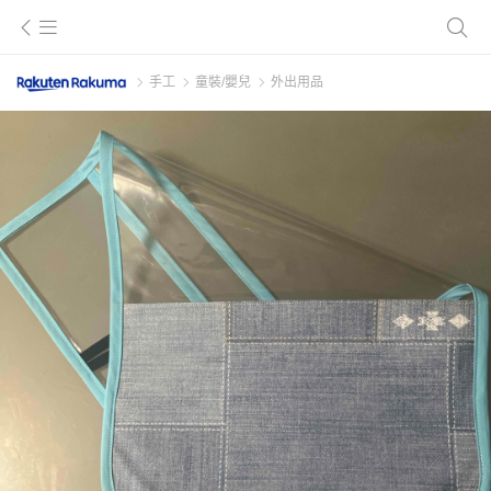
手工
童裝/嬰兒
外出用品