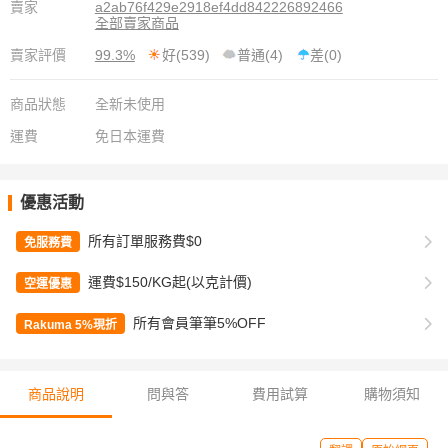
賣家
a2ab76f429e2918ef4dd842226892466
全部賣家商品
賣家評價
99.3%
好(539)
普通(4)
差(0)
商品狀態
全新未使用
運費
免日本運費
優惠活動
所有訂單服務費$0
免服務費
運費$150/KG起(以克計價)
空運優惠
所有會員筆筆5%OFF
Rakuma 5%現折
商品說明
問與答
費用試算
購物須知