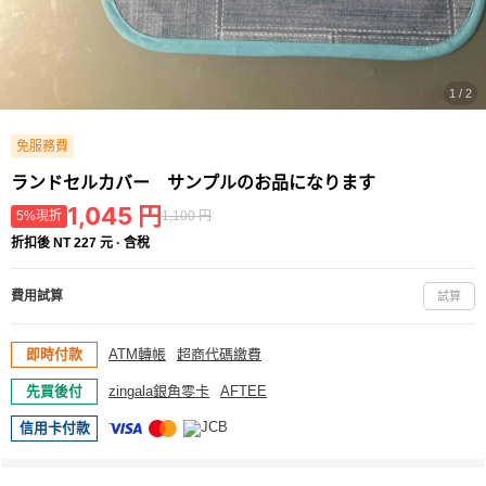
1 / 2
免服務費
ランドセルカバー サンプルのお品になります
1,045
円
5%現折
1,100 円
折扣後 NT 227 元 · 含稅
費用試算
試算
即時付款
ATM轉帳
超商代碼繳費
先買後付
zingala銀角零卡
AFTEE
信用卡付款