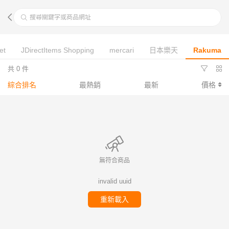
搜尋關鍵字或商品網址
et
JDirectItems Shopping
mercari
日本樂天
Rakuma
共 0 件
綜合排名
最熱銷
最新
價格
無符合商品
invalid uuid
重新載入