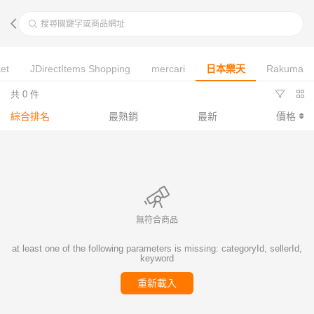
搜尋關鍵字或商品網址
et
JDirectItems Shopping
mercari
日本樂天
Rakuma
共 0 件
綜合排名
最熱銷
最新
價格
無符合商品
at least one of the following parameters is missing: categoryId, sellerId,
keyword
重新載入