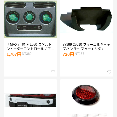
『MAX』 純正 L950 スケルト
77399-28010 フューエルキャッ
ンヒーターコントロールノブ
プハンガー フューエルタンク
（3個セット） パーツ ダイハ
ハンガー トヨタ純正 メール便
NT369
NT157
1,707円
730円
ツ純正部品 オプション アクセ
可能
サリー 用品