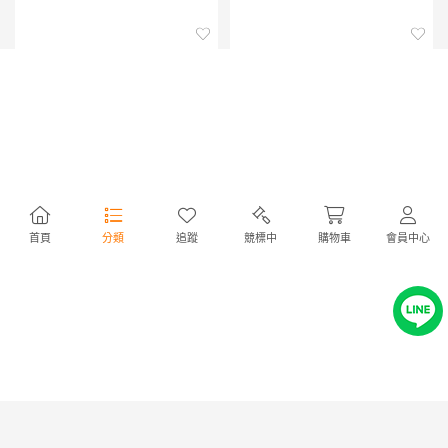
『スペーシア』 純正 MK32S
『ハスラー』 純正 MR31S バ
首頁
分類
追蹤
競標中
購物車
會員中心
リヤスピーカーブラケット パ
ンパーガーニッシュ リア用
ーツ スズキ純正部品 spacia オ
※Jスタイルは取付不可 パーツ
NT1,008
NT4,412
4,660円
20,390円
プション アクセサリー 用品
スズキ純正部品 飾り パネル カ
スタム hustler オプション アク
セサリー 用品