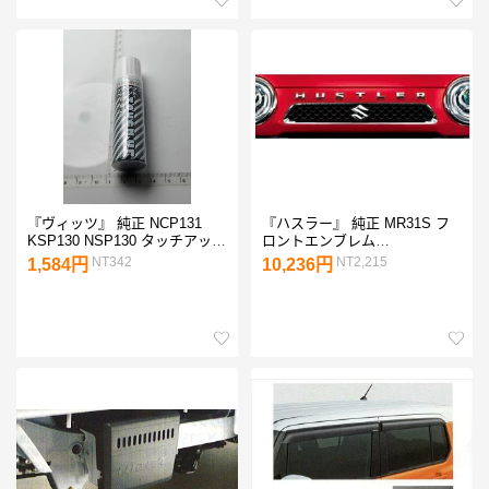
『ヴィッツ』 純正 NCP131
『ハスラー』 純正 MR31S フ
KSP130 NSP130 タッチアップ
ロントエンブレム
ペイント パーツ トヨタ純正部
（HUSTLER） パーツ スズキ
NT342
NT2,215
1,584円
10,236円
品 vitz オプション アクセサリ
純正部品 hustler オプション ア
ー 用品
クセサリー 用品 99000-99097-
H01