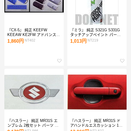
『CX-5』 純正 KEEFW
『ミラ』 純正 S321G S331G
KEEAW KE2FW アドバンスト
タッチアップペイント パーツ
キーケース（シリコンケース）
ダイハツ純正部品 mira オプシ
NT402
NT219
1,860円
1,013円
パーツ マツダ純正部品 キーカ
ョン アクセサリー 用品
バー リモコンケース オプショ
ン アクセサリー 用品
『ハスラー』 純正 MR31S エ
『ハスラー』 純正 MR31S ド
ンブレム 2枚セット パーツ ス
アハンドルエスカッション 1台
ズキ純正部品 飾り ワンポイン
分4枚セット パーツ スズキ純
NT1,986
NT2,827