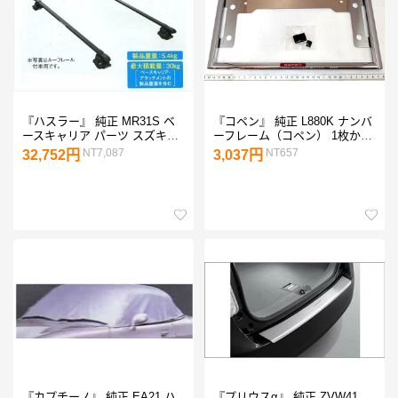
『ハスラー』 純正 MR31S ベ
『コペン』 純正 L880K ナンバ
ースキャリア パーツ スズキ純
ーフレーム（コペン） 1枚から
正部品 キャリアベース ルーフ
の販売 ※リヤ封印注意 パーツ
NT7,087
NT657
32,752円
3,037円
キャリア hustler オプション ア
ダイハツ純正部品 メッキ ナン
クセサリー 用品
バープレートリム ナンバーリ
ム ナンバー枠 copen オプショ
ン アクセサリー 用品
『カプチーノ』 純正 EA21 ハ
『プリウスα』 純正 ZVW41