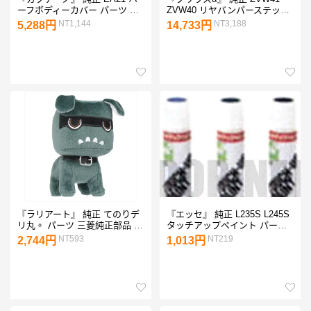
ーフボディーカバー パーツ ス
ZVW40 リヤバンパーステップ
ズキ純正部品 cappuccino オプ
ガード パーツ トヨタ純正部品
NT1,144
NT3,188
5,288円
14,733円
ション アクセサリー 用品
prius オプション アクセサリー
用品
『ラリアート』 純正 てのりデ
『エッセ』 純正 L235S L245S
リ丸。 パーツ 三菱純正部品 オ
タッチアップペイント パーツ
プション アクセサリー 用品
ダイハツ純正部品 esse オプシ
NT593
NT219
2,744円
1,013円
ts14724
ョン アクセサリー 用品