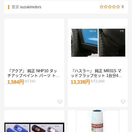
賣家
0
suzukimotors
『アクア』 純正 NHP10 タッ
『ハスラー』 純正 MR31S マ
チアップペイント パーツ トヨ
ッドフラップセット 1台分4枚
タ純正部品 aqua オプション
セット パーツ スズキ純正部品
NT342
NT2,886
1,584円
13,339円
アクセサリー 用品
マッドガード マットガード 泥
よけ hustler オプション アクセ
サリー 用品