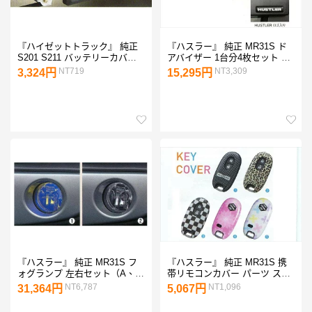
『ハイゼットトラック』 純正
『ハスラー』 純正 MR31S ド
S201 S211 バッテリーカバー
アバイザー 1台分4枚セット パ
パーツ ダイハツ純正部品
ーツ スズキ純正部品 サイドバ
NT719
NT3,309
3,324円
15,295円
hijettruck オプション アクセサ
イザー 雨よけ 雨除け hustler
リー 用品
オプション アクセサリー 用品
『ハスラー』 純正 MR31S フ
『ハスラー』 純正 MR31S 携
ォグランプ 左右セット（A、
帯リモコンカバー パーツ スズ
G) パーツ スズキ純正部品 フォ
キ純正部品 キーカバー リモコ
NT6,787
NT1,096
31,364円
5,067円
グライト 補助灯 霧灯 hustler
ンケース hustler オプション ア
オプション アクセサリー 用品
クセサリー 用品