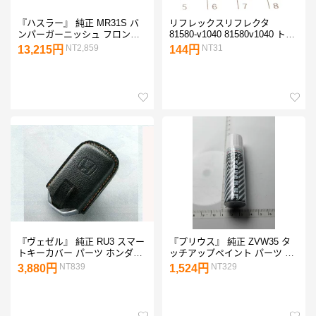
『ハスラー』 純正 MR31S バ
リフレックスリフレクタ
ンパーガーニッシュ フロント
81580-v1040 81580v1040 トヨ
用 ※Jスタイルは取付不可 パ
タ純正部品
NT2,859
NT31
13,215円
144円
ーツ スズキ純正部品 飾り パネ
ル カスタム hustler オプション
アクセサリー 用品
『ヴェゼル』 純正 RU3 スマー
『プリウス』 純正 ZVW35 タ
トキーカバー パーツ ホンダ純
ッチアップペイント パーツ ト
正部品 キーケース vezel オプ
ヨタ純正部品 prius オプション
NT839
NT329
3,880円
1,524円
ション アクセサリー 用品
アクセサリー 用品