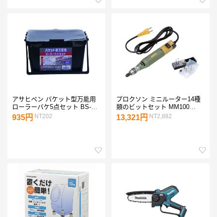
アサヒペン バケット型万能用
プロクソン ミニルーター14種
ローラーバケ5点セット BS-
類のビットセット MM100
180 1セット
28525-S 1点
NT202
NT2,882
935円
13,321円