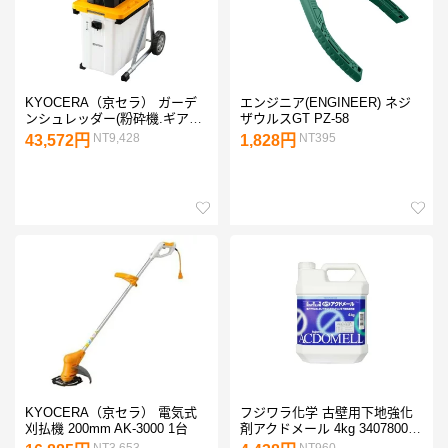
KYOCERA（京セラ） ガーデ
エンジニア(ENGINEER) ネジ
ンシュレッダー(粉砕機.ギア式
ザウルスGT PZ-58
静音タイプ) GS-2020 1台
NT9,428
NT395
43,572円
1,828円
KYOCERA（京セラ） 電気式
フジワラ化学 古壁用下地強化
刈払機 200mm AK-3000 1台
剤アクドメール 4kg 3407800 1
個
NT3,653
NT960