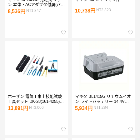
ン 本体・ACアダプタ付属(バッ
テリ・充電器別売) 青 1台
NT2,323
10,738円
NT1,847
8,536円
ホーザン 電気工事士技能試験
マキタ BL1415G リチウムイオ
工具セット DK-28(161-4255) 1
ン ライトバッテリー 14.4V
セット
1.5Ah 1点
NT3,006
NT1,284
13,891円
5,934円