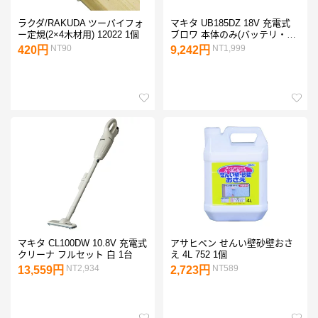
ラクダ/RAKUDA ツーバイフォ
マキタ UB185DZ 18V 充電式
ー定規(2×4木材用) 12022 1個
ブロワ 本体のみ(バッテリ・充
電器別売)(集じん機能付き) 青
NT90
NT1,999
420円
9,242円
1点
マキタ CL100DW 10.8V 充電式
アサヒペン せんい壁砂壁おさ
クリーナ フルセット 白 1台
え 4L 752 1個
NT2,934
NT589
13,559円
2,723円