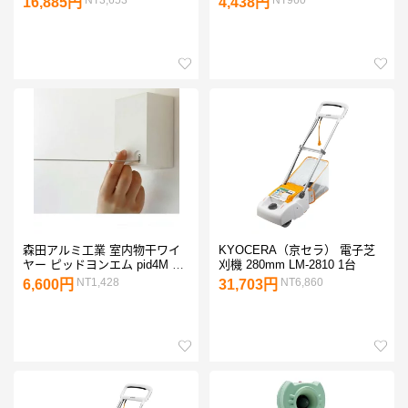
16,885円
4,438円
森田アルミ工業 室内物干ワイ
KYOCERA（京セラ） 電子芝
ヤー ピッドヨンエム pid4M 1
刈機 280mm LM-2810 1台
台
NT1,428
NT6,860
6,600円
31,703円