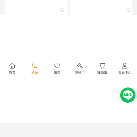
アサヒペン UVカット超強プラ
タカギ 金属製ホースリール リ
首頁
分類
追蹤
競標中
購物車
會員中心
スチック障子紙専用両面テープ
フトメタル カバー付き GY
幅5mm×長さ20m PT-40 2巻
RFC320GY 1点
NT89
NT2,285
413円
10,560円