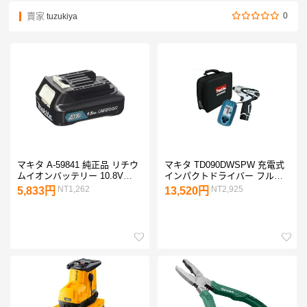
賣家
0
tuzukiya
マキタ A-59841 純正品 リチウ
マキタ TD090DWSPW 充電式
ムイオンバッテリー 10.8V
インパクトドライバー フルセ
1.5Ah BL1015 1点
ット 白 1セット
NT1,262
NT2,925
5,833円
13,520円