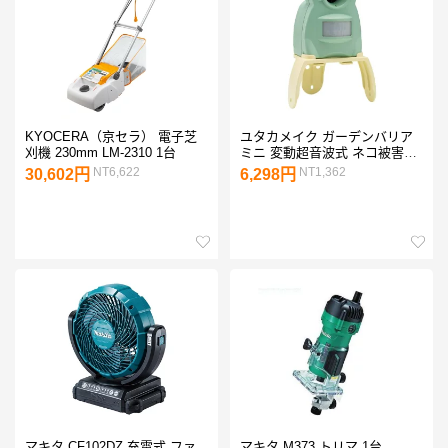
KYOCERA（京セラ） 電子芝
ユタカメイク ガーデンバリア
刈機 230mm LM-2310 1台
ミニ 変動超音波式 ネコ被害軽
減器 GDX-M 1点
NT6,622
NT1,362
30,602円
6,298円
マキタ CF102DZ 充電式 ファ
マキタ M373 トリマ 1台