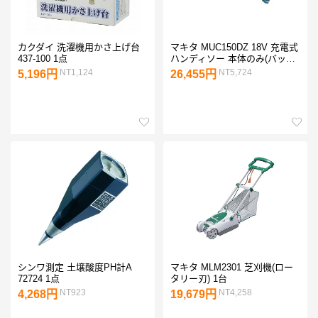
カクダイ 洗濯機用かさ上げ台
マキタ MUC150DZ 18V 充電式
437-100 1点
ハンディソー 本体のみ(バッテ
リ・充電器別売) 150mm 1台
NT1,124
NT5,724
5,196円
26,455円
シンワ測定 土壌酸度PH計A
マキタ MLM2301 芝刈機(ロー
72724 1点
タリー刃) 1台
NT923
NT4,258
4,268円
19,679円