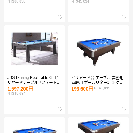
NT388,838
NT345,634
JBS Dinning Pool Table 08 ビ
ビリヤード台 テーブル 業務用
リヤードテーブル 7フィート 8
家庭用 ボールリターン ポケッ
フィート
ト JBS Puma ピューマ ブラウ
NT41,895
1,597,200円
193,600円
ン ブルー
NT345,634