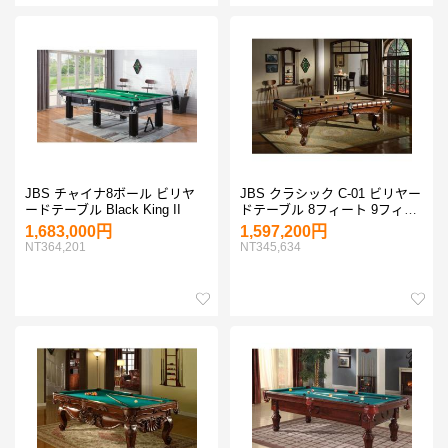
JBS チャイナ8ボール ビリヤ
JBS クラシック C-01 ビリヤー
ードテーブル Black King II
ドテーブル 8フィート 9フィー
ト
1,683,000円
1,597,200円
NT364,201
NT345,634