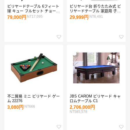
ビリヤードテーブル 6フィート
ビリヤード台 折りたたみ式 ビ
球 キュー フルセット チョーク
リヤードテーブル 家庭用 子供
本格的なビリヤード台 世界販
大人用 ボール＆プールキュー
NT17,095
NT6,491
79,000円
29,999円
売6000台の実績 人気 レッ
付き 付属品付き 屋内おもちゃ
ド グリーン ブルー ブラック
自立式 折り畳み式収納 安定し
た省スペー
不二貿易 ミニ ビリヤード ゲー
JBS CAROM ビリヤード キャ
ム 22276
ロムテーブル C1
NT666
3,080円
2,706,000円
NT585,578