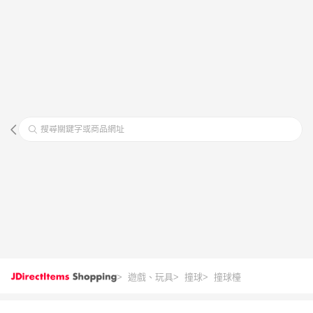
搜尋關鍵字或商品網址
> 遊戲、玩具
> 撞球
> 撞球檯