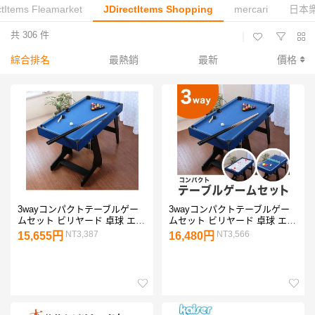
ctItems Fleamarket
JDirectItems Shopping
mercari
日本
共 306 件
|
綜合排名
最熱銷
最新
價格
3wayコンパクトテーブルゲー
3wayコンパクトテーブルゲー
ムセット ビリヤード 卓球 エア
ムセット ビリヤード 卓球 エア
ーテーブルホッケー 代引不可
ーテーブルホッケー 代引不可
NT3,387
NT3,566
15,655円
16,480円