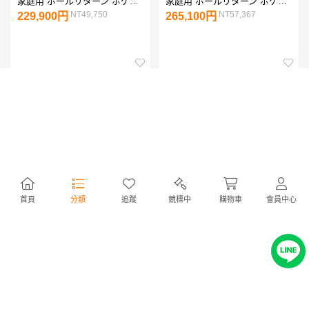
家庭用 ボールリターン ポケッ
家庭用 ボールリターン ポケッ
ト 3in1 JBS Puma ピューマ ブ
ト 3in1 JBS Puma ピューマ ブ
NT49,750
NT57,367
229,900円
265,100円
ラウン ブルー テーブルトップ
ラウン ブルー テーブルトップ
＋卓球台付
＋卓球台付+収納型ベンチ付き
首頁
分類
追蹤
競標中
購物車
會員中心
ビリヤード台 テーブル 業務用
ビリヤード台 テーブル 業務用
家庭用 7フィート ボールリタ
家庭用 6フィート ボールリタ
ーン ポケット JBS Puma ピュ
ーン ポケット JBS Puma ピュ
NT41,895
NT41,657
193,600円
192,500円
ーマ ブラック
ーマ ブラック