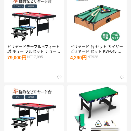
ビリヤードテーブル 6フィート
ビリヤード 台 セット カイザー
球 キュー フルセット チョーク
ビリヤード セット KW-645 ビ
本格的なビリヤード台 世界販
リヤード台 キュー 家庭用 一式
NT17,095
NT928
79,000円
4,290円
売6000台の実績 人気 レッ
ボール プレゼント
ド グリーン ブルー ブラック