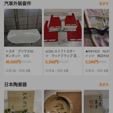
汽車外裝套件
看更多
トヨタ プリウス50
zc33s スイフトスポー
★R8Y910 NCP1
ボンネット 070
ツ マッドフラップ 泥除
ィッツ 純正RS用
け
ル NCP10
40,500円
5,350円
3,100円
NT8,764
NT1,157
NT670
出價
15
剩餘
3日
出價
8
剩餘
2日
出價
5
剩餘
3日
|
|
|
日本陶瓷器
看更多