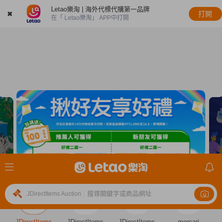
Letao樂淘 | 海外代標代購第一品牌
✖
打開
在「 Letao樂淘」 APP中打開
搜尋關鍵字或商品網址
JDirectItems Auction
|
JDirectItems
JDirectItems
JDirectItems
mercari