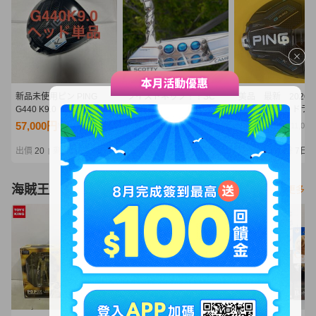
新品未使用ピン PING
ツイストネック！！SC
美品 最新 202
G440 K9.0 ドライバーヘ
セレクト ニューポート 2
PING G440 K ド
ッド 1Wヘッド単品
☆ ミラーフィニッシュ！
10.5度 ヘッド単
57,000円
20,000円
51,001円
NT12,334
NT4,328
NT11,036
正規品です！
出價
20
剩餘
4 時
出價
15
剩餘
1日
出價
14
剩餘
7日
|
|
|
海賊王
看更多