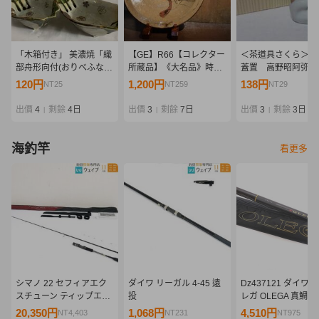
「木箱付き」 美濃焼「織
【GE】R66【コレクター
＜茶道具さくら＞三
部舟形向付(おりべふなが
所蔵品】《大名品》時代
蓋置 高野昭阿弥 
たむこうずけ)」5個セッ
絵唐津大皿/日本美術 唐津
料：全国一律９７２
120円
1,200円
138円
NT25
NT259
NT29
ト 中古品 送料無料
焼 鉢 骨董品 時代品 美術
複数個口発送でも９
1円〜【152-21.NT】
品 古美術品 sd
円」
出價
4
剩餘
4日
出價
3
剩餘
7日
出價
3
剩餘
3日
|
|
|
海釣竿
看更多
シマノ 22 セフィアエク
ダイワ リーガル 4-45 遠
Dz437121 ダイワ 
スチューン ティップエギ
投
レガ OLEGA 真鯛 2.
ング S68MH-S 美品
53V 06526826 Dai
20,350円
1,068円
4,510円
NT4,403
NT231
NT975