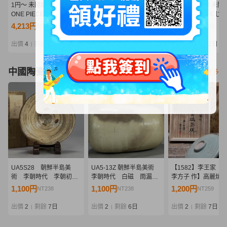
1円～ 未開封 メガハウス
メガハウス エクセレント
04wy17341〇 未開
ONE PIECE P.O.P たしぎ
モデル P.O.P LIMITED
ンピース 一番くじ 
POP DX 雨のシリュウ 海
EDITION ボア・ハンコッ
ュア 5箱 まとめ [悪
4,213円
1,910円
1,800円
NT911
NT413
NT389
軍本部大将 黄猿 ボルサリ
ク Ver.WHITE ワンピース
宿す者達 vol.3 B賞
ーノ
ONE PIECE フィギュア
島エッグヘッド Burst
出價
4
剩餘
2日
出價
4
剩餘
1日
出價
3
剩餘
2日
|
|
|
未開封 Y11519299
Energy D賞 他]
中國陶瓷器
看更多
UA5S28 朝鮮半島美
UA5-13Z 朝鮮半島美術
【1582】李王家【
術 李朝時代 李朝初
李朝時代 白磁 雨漏扁
李方子 作】高麗焼 
期 刷毛目茶碗 古茶
壺 時代物 古物
碗「感謝」蓋付 径15
1,100円
1,100円
1,200円
NT238
NT238
NT259
碗 時代茶碗 茶道具
共布 共箱・青磁陽
蓋付茶碗 茶道具 韓
出價
2
剩餘
7日
出價
2
剩餘
6日
出價
2
剩餘
7日
|
|
|
朝鮮美術