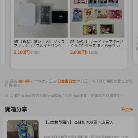
シ
05 【現状】歌い手 Ado グッズ
05【現状】 カードキャプターさ
メ
ファッショナブルイヤリング
くら CC グッズ まとめ売り カー
2ndライブ カムパネルラ 他
ドダス マスターズ 初版 木之本
2,100円
5,000円
NT454
NT1082
桜 少狼 他
※ 超過
48小時
外付款之訂單及
日本寄日本
之訂單，無法參加免服務費及國際
運費優惠。
※ 合作賣家商品有含材積商品或符合大型商品限制，仍會產生材積費用。
開箱分享
看更多
【日本模型開箱】 亞絲娜 水精靈 京友禪Ver.
這款作品的重點就是和服服裝，腰帶與腰繩的細節上非常