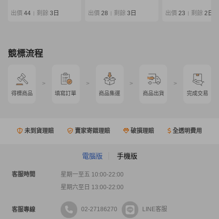
古
出價
44
剩餘
3日
出價
28
剩餘
3日
出價
23
剩餘
2日
|
|
|
競標流程
>
>
>
>
得標商品
填寫訂單
商品集運
商品出貨
完成交易
未到貨理賠
賣家寄錯理賠
破損理賠
全透明費用
電腦版
手機版
客服時間
星期一至五 10:00-22:00
星期六至日 13:00-22:00
02-27186270
LINE客服
客服專線