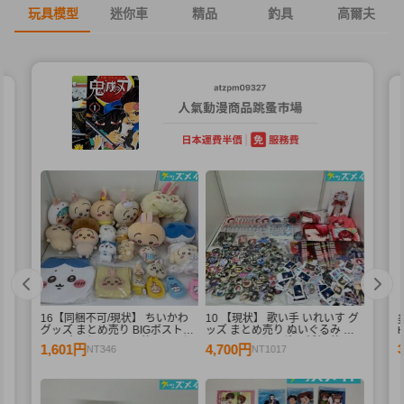
玩具模型
迷你車
精品
釣具
高爾夫
16【同梱不可/現状】 ちいかわ
10 【現状】 歌い手 いれいす グ
く
グッズ まとめ売り BIGボストン
ッズ まとめ売り ぬいぐるみ バ
エ
バッグ、ぬいぐるみ 他 / ちいか
ッジ・キーホルダー 紙類 他
1,601円
4,700円
NT346
NT1017
個
わ