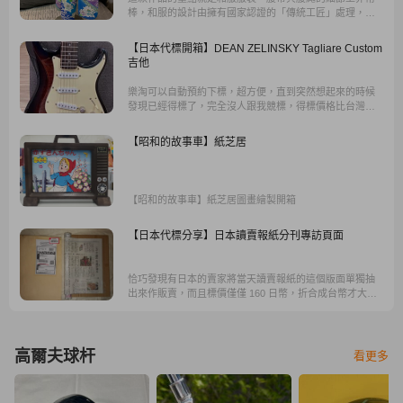
棒，和服的設計由擁有國家認證的「傳統工匠」處理，並
具有以豪華現代的方式表達的特殊配置，將人物的主題和
形象融入了京都的古典表達中。
【日本代標開箱】DEAN ZELINSKY Tagliare Custom
吉他
樂淘可以自動預約下標，超方便，直到突然想起來的時候
發現已經得標了，完全沒人跟我競標，得標價格比台灣那
把二手琴便宜的1/3。
【昭和的故事車】紙芝居
【昭和的故事車】紙芝居圖畫繪製開箱
【日本代標分享】日本讀賣報紙分刊專訪頁面
恰巧發現有日本的賣家將當天讀賣報紙的這個版面單獨抽
出來作販賣，而且標價僅僅 160 日幣，折合成台幣才大約
40 元左右，抱持著隨緣遇到就會想蒐藏的心態，馬上就下
標了。
高爾夫球杆
看更多