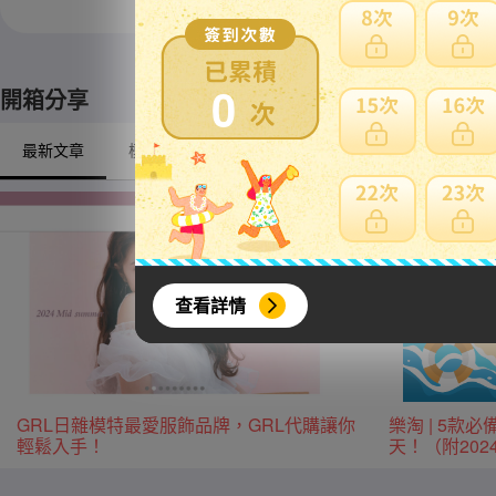
※ 限定自取商品不適
0
開箱分享
最新文章
模型/動漫周邊
戶外/露營
興趣/古董收藏
查看詳情
GRL日雜模特最愛服飾品牌，GRL代購讓你
樂淘 | 5
輕鬆入手！
天！（附20