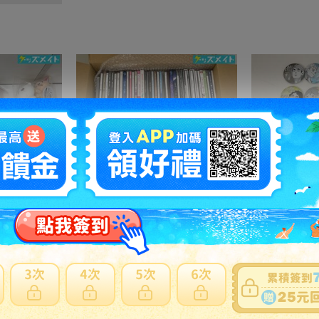
08 【現状】 ちいかわ グッズ ぬくぬくの装いマスコット ぴーぽぽぬいぐるみ 季節だもんマスコット うさぎ ハチワレ 他
12D 【同梱不可/現状】 アニメ・アーティスト グッズ CD まとめ売り 初音ミク、ラブライブ 他
710円
NT153
711円
NT
之訂單及
日本寄日本
之訂單，無法參加免服務費及國際運費優惠。
材積商品或符合大型商品限制，仍會產生材積費用。