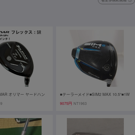
IMAR オリマー ヤードハン
■テーラーメイド■SIM2 MAX 10.5°■1W
CK ワンレングス ユーティリ
■S■Tour AD HD-6■中古■1円～
99
9075円
NT1963
R) 単品販売★