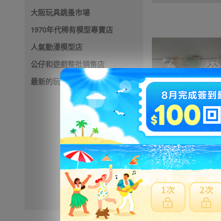
大阪玩具跳蚤市場
1970年代稀有模型專賣店
人氣動漫模型店
公仔和遊戲整批销售店
最新的玩具店
4900円
NT1060
※ 超過
48小時
外付款
※ 優惠賣家商品有含