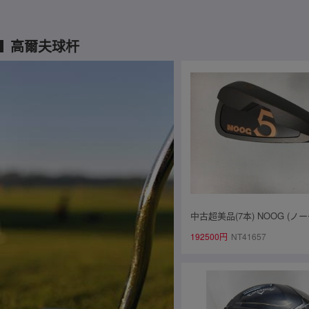
高爾夫球杆
中古超美品(7本) NOOG (ノー
(ノーグ) ワンレングス アイアン
192500円
NT41657
オリジナルカーボン[9742