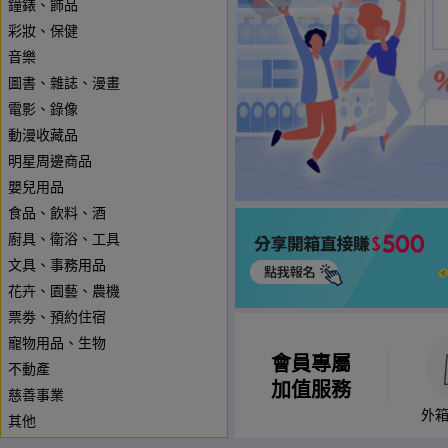
鐘錶、飾品
彩妝、保健
音樂
圖書、雜誌、漫畫
電影、錄像
動漫收藏品
明星周邊商品
嬰兒用品
食品、飲料、酒
廚具、衛浴、工具
文具、事務用品
花卉、園藝、農機
票劵、預約住宿
寵物用品、生物
會員專屬
不動產
加值服務
慈善事業
外
其他