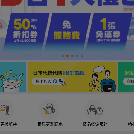
箱更換紙袋
銀鐵壺測漏水
精品鑑定服務
輪