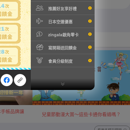
推薦好友享好禮
日本空運優惠
zingala銀角零卡
汽機車用品
音樂/藝術收藏
寫開箱送回饋金
會員分級制度
本手帳品牌讓
兒童節動漫大賞～這些卡通你看過嗎？
看更多精彩開箱