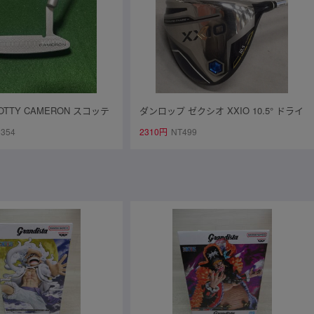
TTY CAMERON スコッテ
ダンロップ ゼクシオ XXIO 10.5° ドライ
ター Lucky Clover SEL
バー シャフト MP1200 フレックス R 右
354
2310円
NT499
ーポート2 ラッキークローバ
打ち ゴルフクラブ ヘッドカバー付き
 ヘッドカバー付き