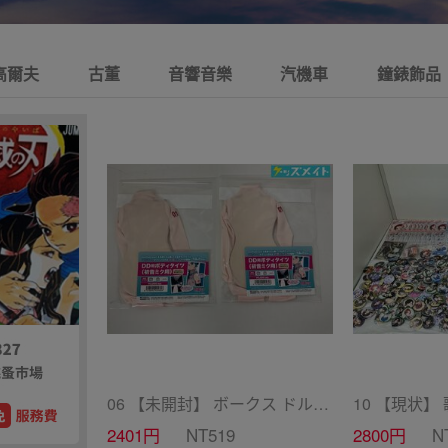
高爾夫
古董
音響音樂
汽機車
鐘錶飾品
06 【未開封】 ボークス ドルフィードリーム ドール衣装 DD用ボディタイツ セミホワイトカラー 初音ミク 2点 A /ドール
2401円
NT519
2800円
N