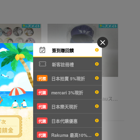
簽到賺回饋
新客註冊禮
日本拍賣 5%現折
代標
mercari 3%現折
代購
05 【現状】 ハイキュー!! FAN PARK ファンパーク グッズ デコレクション缶バッジ まとめ売り 牛島若利 宮侑 木兎光太郎 星海光来 他
05 【現状】 歌い手 Ado auスマートパスプレミアム コレボレーション コレクション ぬいぐるみ FREEDOM
日本樂天現折
代購
153
6067円
NT1312
日本代購優惠
代購
Rakuma 最高10%現折
代購