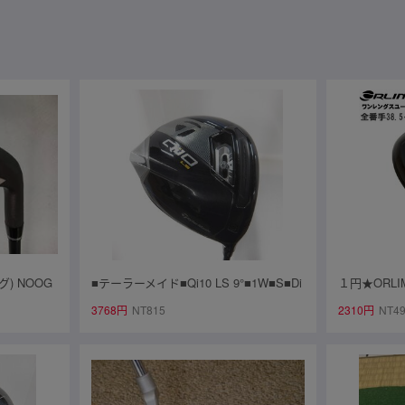
グ) NOOG
■テーラーメイド■Qi10 LS 9°■1W■S■Di
１円★ORL
 4～9.P
amana SILVER TM50(Qi10 DR)■中古■1
ター BLA
3768円
NT815
2310円
NT4
円～
ティ U7(S