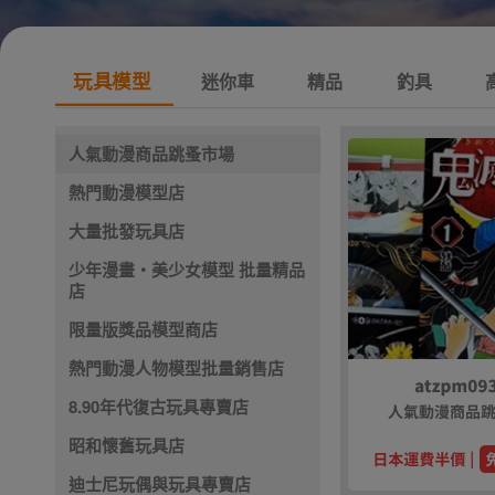
玩具模型
迷你車
精品
釣具
人氣動漫商品跳蚤市場
熱門動漫模型店
大量批發玩具店
少年漫畫・美少女模型 批量精品
店
限量版獎品模型商店
熱門動漫人物模型批量銷售店
8.90年代復古玩具專賣店
昭和懷舊玩具店
迪士尼玩偶與玩具專賣店