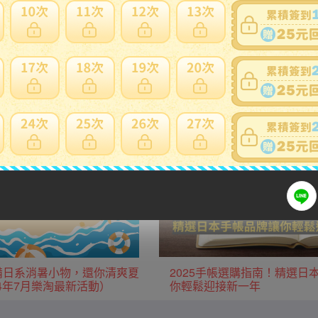
用日本當地運費優惠。
生活用品/家電
廚房用品/鍋具
服飾
運動用品
款必備日系消暑小物，還你清爽夏
2025手帳選購指南！精選日
24年7月樂淘最新活動）
你輕鬆迎接新一年