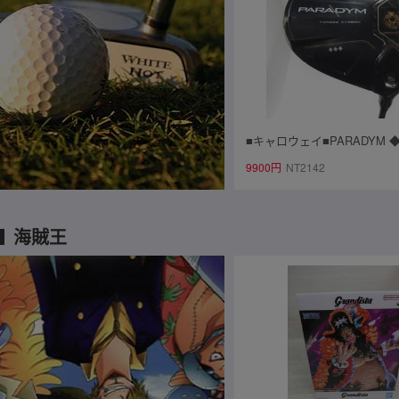
■キャロウェイ■PARADYM ◆◆
USA■1W■S■Kai'li WHITE 
9900円
NT2142
～
海賊王