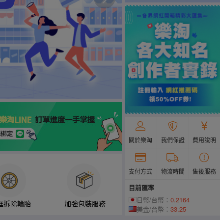
關於樂淘
我們保證
費用說明
支付方式
物流時間
售後服務
目前匯率
日幣/台幣：
0.2164
框拆除輪胎
加強包裝服務
美金/台幣：
33.25