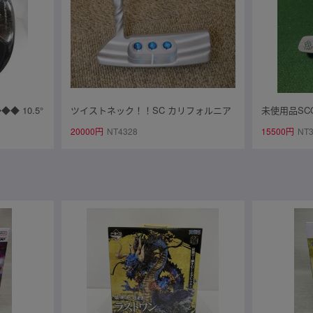
◆ 10.5°
ツイストネック！！SC カリフォルニア
未使用品SCO
60■中古■1円
モントレー ☆ 正規品です！
ィキャメロン パ
20000円
NT4328
15500円
NT3
ECT ニュ
ー33インチ