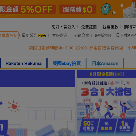
您好，
請登入
免費註冊
我要匯款
購物車
網購實名制
最新公告
客服留言
開箱分享
服務說明
下載APP
例假日服務時間為13:00~22:00
開車自取免費停車一小時
Rakuten Rakuma
美國ebay拍賣
日本Amazon