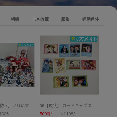
相機
卡片收藏
服飾
運動戶外
10 【現状】 歌い手 いれいす グッズ まとめ売り ぬいぐるみ バッジ・キーホルダー 紙類 他
05【現状】 カードキャプターさくら CC グッズ まとめ売り カードダス マスターズ 初版 木之本桜 少狼 他
T605
5000円
NT1082