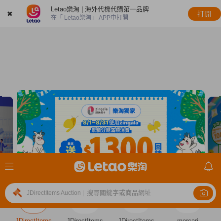
Letao樂淘 | 海外代標代購第一品牌
✖
打開
在「 Letao樂淘」 APP中打開
搜尋關鍵字或商品網址
JDirectItems Auction
|
JDirectItems
JDirectItems
JDirectItems
mercari