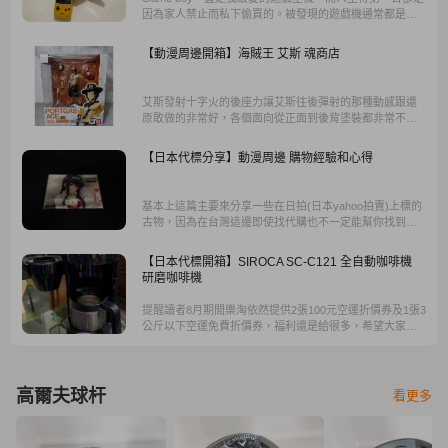
因為家人禁止而私下偷買的。被發現的遊戲機通常都是再
見收場，相信很多人跟我一樣。 於是當我有能力收藏時，
就是現在了，因為他們管不動我了。各位!蒐藏就是那麼樸
【動漫周邊開箱】海賊王 艾斯 魂商店
實無華，且乏味。
艾斯發射十字火的後座力讓艾斯往後彈射的那種動感跟還
原敢做的非常好，各個面向從正面到後背塗裝都非常不
錯。另外一盒是艾斯站姿ZERO系列的特別色，整體默線看
起來比較深邃，偏暗色系~暗色系卻又帶一點電鍍感。
【日本代標分享】動漫周邊 購物經驗和心得
基本上這篇主要來分享一些在日拍(日本yahoo拍賣)上標的
古物，因為在台灣這邊即使找代購也不一定能幫你找到渠
道，而且收費也昂貴，那就只好靠代標網站囉。
【日本代標開箱】SIROCA SC-C121 全自動咖啡機
研磨咖啡機
提醒讀者8月期間樂淘依然提供2張100元空運折價券及1張3
公斤以下空運免費折價券，福利還是給很多，希望大家可
以在家守護家人安心購物。
高爾夫球杆
看更多