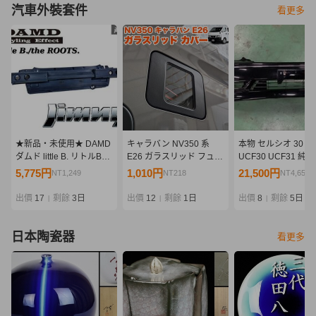
汽車外裝套件
看更多
★新品・未使用★ DAMD
キャラバン NV350 系
本物 セルシオ 30 後
ダムド little B. リトルB
E26 ガラスリッド フュー
UCF30 UCF31 純
the ROOTS.ザ・ルーツ
エル リッドカバー 給油口
ションフロント バ
5,775円
1,010円
21,500円
NT1,249
NT218
NT4,652
JB64 ジムニー リア バン
キャップ ガソリン カバー
リップスポイラー 
パー 外装 エアロ 即納
透明 蓋 ふた スケルトン
スポイラー エアロ 
出價
17
剩餘
3日
出價
12
剩餘
1日
出價
8
剩餘
5日
|
|
|
FJ5405
ー移設仕様
日本陶瓷器
看更多