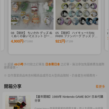
08 【現状】 ちいかわ グッズ ぬ
05 【現状】 ハイキュー!! FAN
R
くぬくの装いマスコット ぴーぽ
PARK ファンパーク グッズ デコ
R
ぽぬいぐるみ 季節だもんマスコ
レクション缶バッジ まとめ売り
4,900円
921円
NT1060
NT199
ット うさぎ ハチワレ 他
牛島若利 宮侑 木兎光太郎 星海
光来 他
※ 超過
48小時
外付款之訂單及
日本寄日本
之訂單，無法參加免服務費及國際
運費優惠。
※ 合作賣家商品有含材積商品或符合大型商品限制，仍會產生材積費用。
開箱分享
看更多
【童年開箱】1989年 Nintendo GAME BOY 日本代購
分享
Game boy一直是我最愛的遊戲主機，而人生得第一台卻是