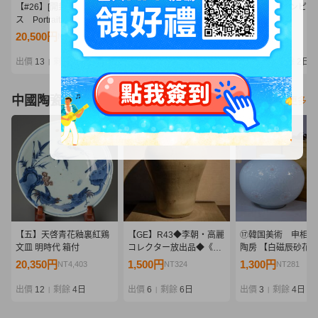
【#26】[開封品]メガハウ
09/A370★ワンピース
09/A366★ワンピー
ス Portrait.Of.Pirates
Grandista -
Grandista -
P.O.P WA-MAXIMUM
MONKEY.D.LUFFY
MARSHALL.D.TEA
20,500円
1,105円
670円
NT4,436
NT239
NT144
百獣のカイドウ
GEAR5-Ⅲ モンキー・
マーシャル・D・テ
D・ルフィ ギア5★フィ
チ★黒ひげ★フィギ
出價
13
剩餘
1日
出價
11
剩餘
2日
出價
11
剩餘
2日
|
|
|
ギュア★ニカ★バンダイ
★バンプレスト★プ
★プライズ★未開封品
ズ★未開封品
中國陶瓷器
看更多
【五】天啓青花釉裏紅鶏
【GE】R43◆李朝・高麗
⑰韓国美術 申相浩
文皿 明時代 箱付
コレクター放出品◆《大
陶房 【白磁辰砂花
名品》時代 李朝白磁壺/中
壺】共箱 検/楽善斎
20,350円
1,500円
1,300円
NT4,403
NT324
NT281
国美術 中国古玩 朝鮮 韓
柳海剛
国 壷 骨董品 時代品 美術
出價
12
剩餘
4日
出價
6
剩餘
6日
出價
3
剩餘
4日
|
|
|
品 古美術品 sd