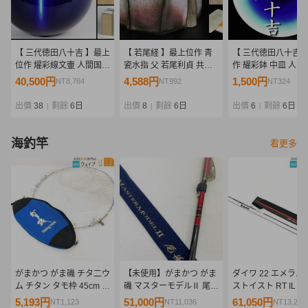
【 三代徳田八十吉 】最上
【 若尾経 】最上位作 青
【 三代徳田八十吉 
位作 燿彩線文壷 人間国宝
瓷水指 父 若尾利貞 共箱
作 耀彩鉢 中皿 人間
共箱 保証
保証
保証
40,500円
4,588円
1,500円
NT8,764
NT992
NT324
出價
38
剩餘
6日
出價
8
剩餘
6日
出價
6
剩餘
6日
|
|
|
海釣竿
看更多
がまかつ がま磯 チタ二ウ
【未使用】がまかつ がま
ダイワ 22 エメラル
ム チタン タモ枠 45cm タ
磯 マスターモデルⅡ 尾長
ストイスト RT IL 89
モ網付 タモケース付属
H-50 No.22073 最高峰モ
未使用品
5,193円
51,000円
61,050円
NT1,123
NT11,036
NT13,211