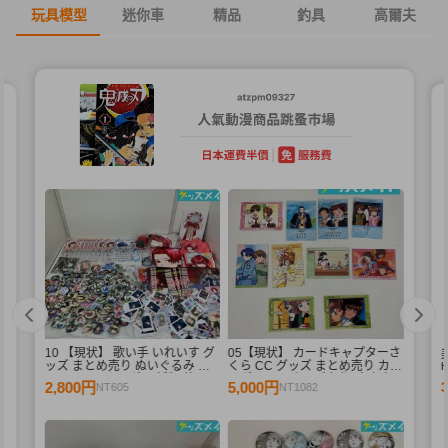
玩具模型
迷你車
精品
釣具
高爾夫
10 【現状】 歌い手 いれいす グ
05【現状】 カードキャプターさ
束
ッズ まとめ売り ぬいぐるみ バ
くら CC グッズ まとめ売り カー
ッジ・キーホルダー 紙類 他
ドダス マスターズ 初版 木之本
2,800円
5,000円
NT605
NT1082
桜 少狼 他