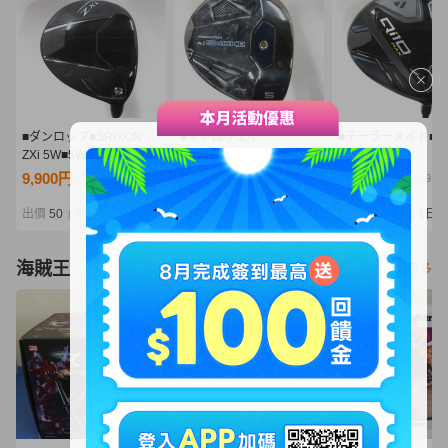
■ダンロップ■SRIXON
■キャロウェイ
■テーラーメイド■Qi
ZXi 5W■5W■S■Diamana
■PARADYM Ai SMOKE
MAX
ZXi 50■中古■1円～
MAX
5W■5W■S■Diaman
9,900円
12,200円
6,050円
NT2,142
NT2,640
NT1,309
5W■5W■S■SPEEDER
BLUE TM50(Qi10 F
NX BLACK 50■中古■1円
中古■1円～
出價
50
剩餘
1日
出價
33
剩餘
1日
出價
31
剩餘
1日
|
|
|
～
海賊王
看更多