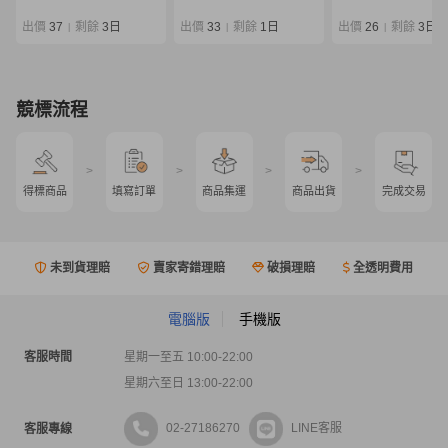
デル マスターモデル 磯竿
ケース付 0807-04
出價
37
剩餘
3日
出價
33
剩餘
1日
出價
26
剩餘
3日
|
|
|
競標流程
>
>
>
>
得標商品
填寫訂單
商品集運
商品出貨
完成交易
未到貨理賠
賣家寄錯理賠
破損理賠
全透明費用
電腦版
手機版
客服時間
星期一至五 10:00-22:00
星期六至日 13:00-22:00
02-27186270
LINE客服
客服專線