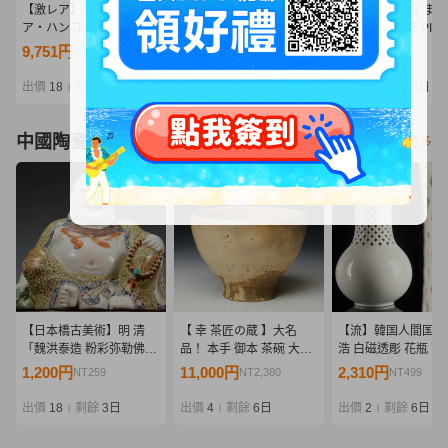
【激レア】ワンピース ボ
一番くじ ワンピース エル
1円～ 売り切り ま
ア・ハンコック セラフィ
バフ編 D賞 ブロギー
り 未使用 ONE PIE
ムVer. 1/4 GK ガレージキ
MASTERLISE EXPIECE
ンピース フィギュア 
9,751円
10,500円
510円
NT2,110
NT2,272
NT110
ット フィギュア 樹脂スタ
フィギュア
種 11点セット ルフ
チュー 龍×POP Studio
ョッパー 他 インテ
出價
18
剩餘
5日
出價
7
剩餘
2日
出價
7
剩餘
6日
|
|
|
コレクター
中國陶瓷器
看更多
【日本橋古美術】明 清
【 幸 茶匠の蔵 】大名
【流】韓国人間国宝
「魏洪泰造 粉彩弥勒佛坐
品！ 本手 御本 茶碗 大納
浩 白磁透彫 花瓶 高3
像 佛像 」重量2888g 粉
言 日野資枝箱◆当店保証
共箱 HF081
1,200円
11,000円
2,310円
NT259
NT2,380
NT499
彩 色絵 粉彩 古陶磁 花入
李朝初期 茶道具『茶人の
れ 花器
言葉』
出價
18
剩餘
3日
出價
4
剩餘
6日
出價
2
剩餘
6日
|
|
|