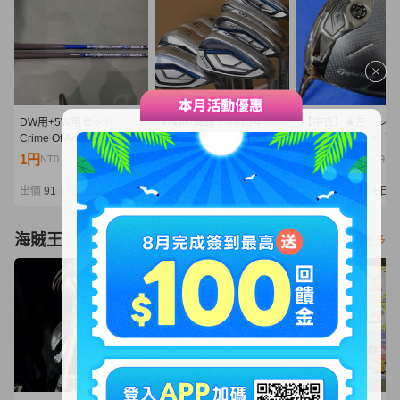
DW用+5W用セット
お勧め良品！ 2025年
【中古】★左・レフ
Crime Of Angel B.Angel
PING G440 アイアン 緑
★ 1円 スタート! テ
FLEX-Ⅴ(SR相当) クライ
ドット NS.950GH
ーメイド 2025 Qi3
1円
17,050円
6,050円
NT0
NT3,689
NT1,309
ムオブエンジェル バーニ
neo/S #6~UW/52/56 8
イバー（10.5°）【
ングエンジェル
本セット ￥237,600
2025 Diamana BLU
出價
91
剩餘
6日
出價
38
剩餘
2日
出價
34
剩餘
6日
|
|
|
TM50（ブルー）
海賊王
看更多