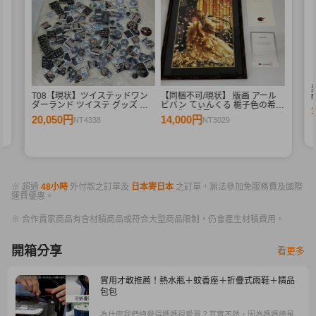
束
T08【現状】ツイステッドワン
【同梱不可/現状】 版画 アール
ダーランド ツイステ グッズ ま
ビバン てぃんくる 梔子色の希
とめ売り 缶バッジ アクリルコー
C/E 作品番号 50/50 / ミクスドメ
20,050円
14,000円
NT4338
NT3029
スター ミニアクリルスタンド 他
ディア
※ 超過
48小時
外付款之訂單及
日本寄日本
之訂單，無法參加免服務費及國際
運費優惠。
※ 合作賣家商品有含材積商品或符合大型商品限制，仍會產生材積費用。
開箱分享
看更多
實用才敢推薦！熱水瓶＋蚊香座＋折疊式雨鞋＋精品
包包
為什麼我們總覺得媽媽很愛買？其實不然，因為媽媽總是