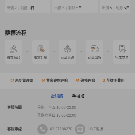
SALTIGA
Outrage
出價
7
剩餘
3日
出價
5
剩餘
5日
出價
5
剩餘
5日
|
|
|
競標流程
>
>
>
>
得標商品
填寫訂單
商品集運
商品出貨
完成交易
未到貨理賠
賣家寄錯理賠
破損理賠
全透明費用
電腦版
手機版
客服時間
星期一至五 10:00-22:00
星期六至日 13:00-22:00
02-27186270
LINE客服
客服專線