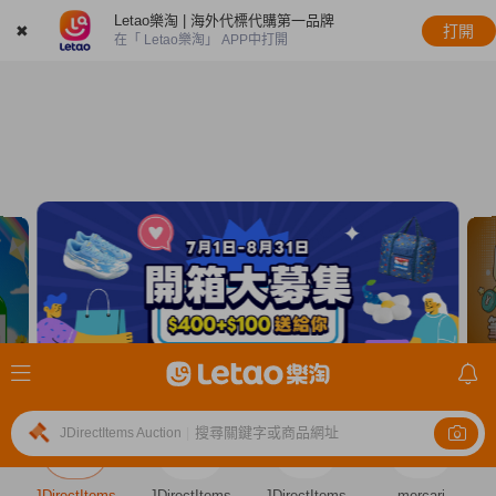
Letao樂淘 | 海外代標代購第一品牌
✖
打開
在「 Letao樂淘」 APP中打開
搜尋關鍵字或商品網址
JDirectItems Auction
|
JDirectItems
JDirectItems
JDirectItems
mercari