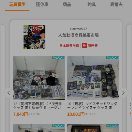
玩具模型
迷你車
精品
釣具
高爾夫
12【同梱不可/現状】2.5次元系
10【現状】ツイステッドワンダ
グッズ まとめ売り ミュージカル
ーランド ツイステ グッズ まと
刀剣乱舞 等 缶バッジ ブルーレ
め売り アクリルスタンド 缶バッ
7,840円
18,001円
NT1696
NT3895
イ 他
ジ アクリルキーホルダー 他