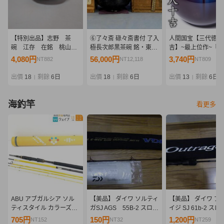
【特別出品】志野 茶
⑥了々斎 碌々斎書付 了入
人間国宝【三代徳田
碗 江存 在銘 桃山時
極長次郎黒茶碗 銘・東陽
吉】~最上位作~『
代
坊(二重箱)
壷』共箱 a862
4,080円
56,000円
3,740円
NT882
NT12,118
NT809
出價
18
剩餘
6日
出價
18
剩餘
6日
出價
13
剩餘
6日
|
|
|
海釣竿
看更多
ABU アブガルシア ソル
【美品】 ダイワ ソルティ
【美品】 ダイワ ア
ティスタイル カラーズ
ガSJ AGS 55B-2 スロー
イジ SJ 61b-2 ス
STCS 905MT AY
ジギング ジギングロッド
ギング ジギングロ
705円
150円
1,200円
NT152
NT32
NT259