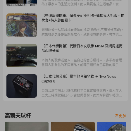
為了讓家人的生活更便利，而去購買各式生活用品。實
用，當然是第一要件，再來就是實惠了，如果兩者兼具，
那肯定是媽媽必敗商品了。來看看樂淘會員Joy，這次買了
【動漫周邊開箱】偶像夢幻季相卡+薄櫻鬼大毛巾、抱
什麼?
枕套+情人節回禮卡
想想能省一點就試試看樂淘的換袋服務(也不用另外花費)，
結果收到之後整個超級放心，就算我買的是書，書本也絲
毫沒有凹折或碰撞的痕跡，從此以後填寫委託單就安安心
心的選擇拆箱換袋服務！
【日本代標開箱】代購日本女歌手 MISIA 官網周邊商
品心得分享
本個人的歌手或藝人，在自己的官方網站中，多半都會販
售個人形象化的不同商品，前陣子剛好自己喜歡的歌手推
出了一系列為聖誕節、新年演唱會活動同時販售的周邊商
品，但因為疫情之故，根本也無法飛到日本去參加演唱會
【日本代標分享】電吉他音箱宅錄 ＋ Two Notes
或其他形式的歌迷活動，只能透過遠端網路來訂購。
Captor 8
目前台灣市場上代購代標的平台其實蠻多家的，個人在大
二大三時期就進口不少吉他與器材，而樂淘算很年輕的網
站，但是是目前平台設計最易使用，且最透明的平台，匯
率與運費各方面也算是合理，重點是一堆活動與運費折價
券。
高爾夫球杆
看更多