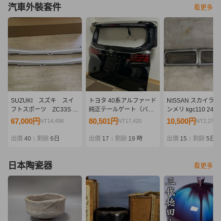
汽車外裝套件
看更多
SUZUKI スズキ スイ
トヨタ 40系アルファード
NISSAN スカイライ
フトスポーツ ZC33S 純
純正テールゲート（バッ
ンメリ kgc110 240
正サイドアンダーガーニ
クドア） リアビューカメ
フロント グリル 日産
67,000円
80,501円
10,500円
NT14,498
NT17,420
NT2,272
ッシュ サイドスポイラ
ラ付き (AGH40W,
ッサン SKYLINE gc
ー 99112-68R00-
AGH45W, AAHH40W,
旧車 当時物
出價
40
剩餘
6日
出價
17
剩餘
19 時
出價
15
剩餘
5日
|
|
|
ZVR 未装着・新品
AAHH45W)
日本陶瓷器
看更多