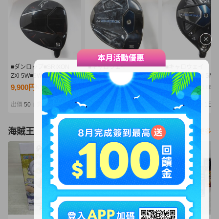
■ダンロップ■SRIXON
■キャロウェイ
■キャロウェイ
ZXi 5W■5W■S■Diamana
■PARADYM Ai SMOKE
■PARADYM Ai SM
ZXi 50■中古■1円～
MAX
U4■4U■S■TENSEI 5
9,900円
12,200円
17,050円
NT2,142
NT2,640
NT3,689
5W■5W■S■SPEEDER
CW(Ai SMOKE UT
NX BLACK 50■中古■1円
■1円～
出價
50
剩餘
1日
出價
33
剩餘
1日
出價
31
剩餘
1日
|
|
|
～
海賊王
看更多