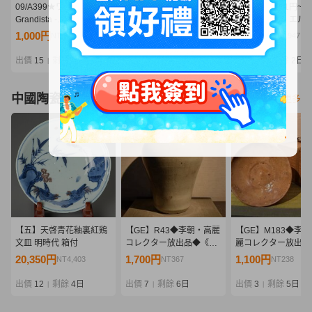
09/A399★ワンピース
09/A367★ワンピース
07w42397★1円~ 
Grandista -
Grandista -
ース 一番くじ エル
MONKEY.D.LUFFY
MARSHALL.D.TEACH-
GIANT BASH!! vol.
1,000円
630円
9,000円
NT216
NT136
NT1,947
GEAR5-Ⅲ モンキー・
マーシャル・D・ティー
ギュア 6体 セット 
D・ルフィ ギア5★フィ
チ★黒ひげ★フィギュア
プ/ルフィ/ドリー 未
出價
15
剩餘
2日
出價
14
剩餘
2日
出價
14
剩餘
2日
|
|
|
ギュア★ニカ★バンダイ
★バンプレスト★プライ
中古品
★プライズ★未開封品
ズ★未開封品
中國陶瓷器
看更多
【五】天啓青花釉裏紅鶏
【GE】R43◆李朝・高麗
【GE】M183◆李
文皿 明時代 箱付
コレクター放出品◆《大
麗コレクター放出品
名品》時代 李朝白磁壺/中
代 李朝粉引茶碗 /中
20,350円
1,700円
1,100円
NT4,403
NT367
NT238
国美術 中国古玩 朝鮮 韓
術 中国古玩 朝鮮 韓
国 壷 骨董品 時代品 美術
道具 骨董品 時代品 
出價
12
剩餘
4日
出價
7
剩餘
6日
出價
3
剩餘
5日
|
|
|
品 古美術品 sd
品 古美術品 gi