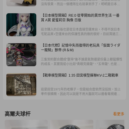
沒有很貴，而且一個禮拜左右就拿到手了，明明是日本卻
好像在台灣買東西一樣，很快就拿到手了，以後還是會繼
續支持樂淘。
【日本模型開箱】RE:0 從零開始的異世界生活 一番
賞 A賞 愛蜜莉亞 胸像 日版
這次購入的日版也是從日本直接空運來台，不得不說日本
宅配品質+空運來台的保護性真的做的很好，目前買過三四
次，盒子都是新新的，不會因為路途遙遠而撞的到處是
傷。
【日本代標】記憶中失而復得的老玩具「仮面ライダ
ー龍騎」獸帝 (R＆M)
三隻契約獸合體成"獸帝"後不論是氣勢還是份量上都猛爆性
的成長，其實我從小比如"青眼究級龍"、"五帝龍"..也是我
童年的偶像 若是哪天出可動工仔一定買爆 !
【戰車模型開箱】1:35 田宮模型蘇聯KV-2二戰戰車
這是田宮1971年的老模子，但是組合度依然沒話說，加上
零件很精簡，因此可以說是不用大腦就可以邊看電視邊完
成的模型，最有特色的大砲塔，大概不到二十個零件就可
以組裝完成了。
高爾夫球杆
看更多