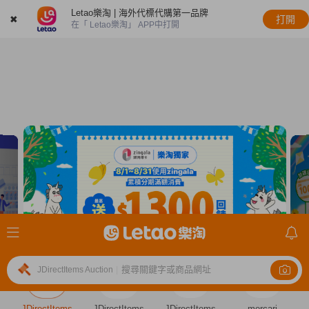
Letao樂淘 | 海外代標代購第一品牌
✖
打開
在「 Letao樂淘」 APP中打開
搜尋關鍵字或商品網址
JDirectItems Auction
|
JDirectItems
JDirectItems
JDirectItems
mercari