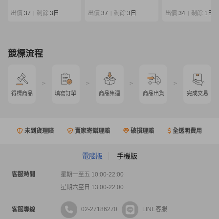
デル マスターモデル
ケース付 0807-04
出價
37
剩餘
3日
出價
37
剩餘
3日
出價
34
剩餘
1日
|
|
|
競標流程
>
>
>
>
得標商品
填寫訂單
商品集運
商品出貨
完成交易
未到貨理賠
賣家寄錯理賠
破損理賠
全透明費用
電腦版
手機版
客服時間
星期一至五 10:00-22:00
星期六至日 13:00-22:00
02-27186270
LINE客服
客服專線