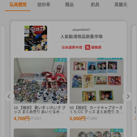
玩具模型
迷你車
精品
釣具
高爾夫
10 【現状】 歌い手 いれいす グ
05【現状】 カードキャプターさ
束
ッズ まとめ売り ぬいぐるみ バ
くら CC グッズ まとめ売り カー
ッジ・キーホルダー 紙類 他
ドダス マスターズ 初版 木之本
4,700円
5,000円
NT1017
NT1082
桜 少狼 他