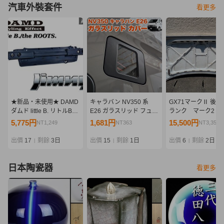
汽車外裝套件
看更多
★新品・未使用★ DAMD
キャラバン NV350 系
GX71マークⅡ 後期
ダムド little B. リトルB
E26 ガラスリッド フュー
ランク マーク2 
the ROOTS.ザ・ルーツ
エル リッドカバー 給油口
車 シャコタン 街
5,775円
1,681円
15,500円
NT1,249
NT363
NT3,354
JB64 ジムニー リア バン
キャップ ガソリン カバー
ーサー
パー 外装 エアロ 即納
透明 蓋 ふた スケルトン
出價
17
剩餘
3日
出價
15
剩餘
1日
出價
6
剩餘
2日
|
|
|
FJ5405
日本陶瓷器
看更多