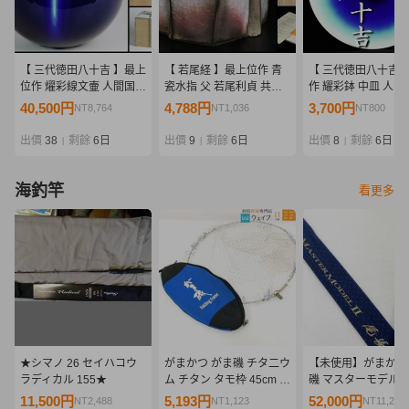
【 三代徳田八十吉 】最上
【 若尾経 】最上位作 青
【 三代徳田八十吉 
位作 燿彩線文壷 人間国宝
瓷水指 父 若尾利貞 共箱
作 耀彩鉢 中皿 人間
共箱 保証
保証
保証
40,500円
4,788円
3,700円
NT8,764
NT1,036
NT800
出價
38
剩餘
6日
出價
9
剩餘
6日
出價
8
剩餘
6日
|
|
|
海釣竿
看更多
★シマノ 26 セイハコウ
がまかつ がま磯 チタ二ウ
【未使用】がまかつ
ラディカル 155★
ム チタン タモ枠 45cm タ
磯 マスターモデルⅡ
モ網付 タモケース付属
H-50 No.22073 
11,500円
5,193円
52,000円
NT2,488
NT1,123
NT11,252