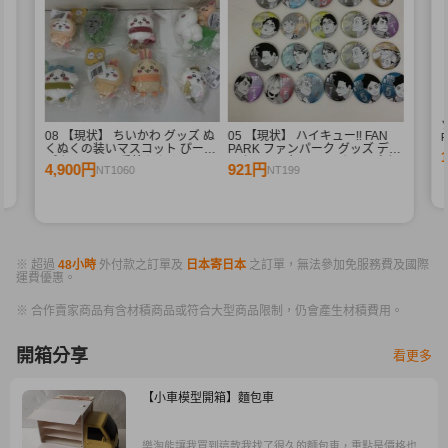
08 【現状】 ちいかわ グッズ ぬ
05 【現状】 ハイキュー!! FAN
R
くぬくの装いマスコット ぴーぽ
PARK ファンパーク グッズ デコ
R
ぽぬいぐるみ 季節だもんマスコ
レクション缶バッジ まとめ売り
4,900円
921円
NT1060
NT199
ット うさぎ ハチワレ 他
牛島若利 宮侑 木兎光太郎 星海
光来 他
※ 超過
48小時
外付款之訂單及
日本寄日本
之訂單，無法參加免服務費及國際
運費優惠。
※ 合作賣家商品有含材積商品或符合大型商品限制，仍會產生材積費用。
開箱分享
看更多
【小車模型開箱】麵包車
樂淘能讓我買到這款我找了很久的麵包車，重點是價格也