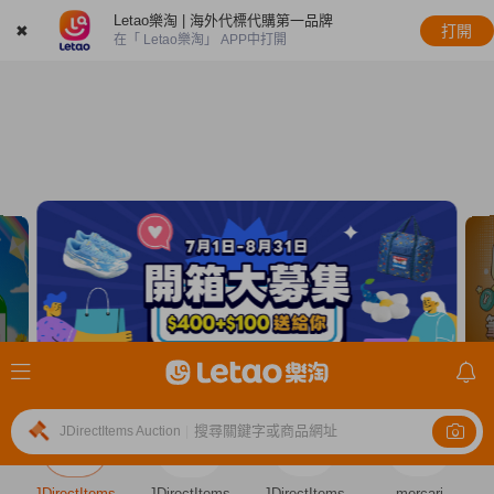
Letao樂淘 | 海外代標代購第一品牌
✖
打開
在「 Letao樂淘」 APP中打開
搜尋關鍵字或商品網址
JDirectItems Auction
|
JDirectItems
JDirectItems
JDirectItems
mercari