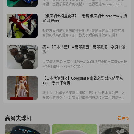
識裡一直很想要收齊的模型。一直很著迷Nissan cube，實
車可惜台灣只有寥寥可數的水貨，對於他的細節跟可愛的
小翹臀都特別著迷。網路上的拍賣看了一圈，發現如果要
【假面騎士模型開箱】一番賞 假面騎士 zero two 最後
買它的模型，最簡單的方法當然就是從他的母國日本尋找
賞 發光ver.
了。
動作方面則是初登場的變身動作，整體而言都有對劇中皮
套做到很高的還原，加上發光複眼真的非常帥氣啊！
瘋★【日本古董】★南部鐵壺｜南部鐵瓶｜急須｜湯
沸
這次透過樂淘(日本代購第一品牌)買到神奇的日本鐵壺五把
~各有各的好，各有各的美。
【日本代購開箱】Goodsmile 食戟之靈 薙切繪里奈
1/8 二手公仔開箱
繼上次上杉謙信的不專業開箱，只能說從日本買公仔，太
多佛心的價格了，這次又經由樂淘買到便宜二手的繪里奈
大小姐來分享
高爾夫球杆
看更多