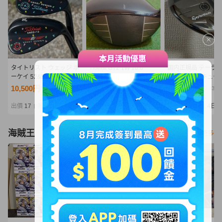
タイトリスト ウェッジ ボ
Titleist GT2 1W 10.0
国内正規品 テーラ
ーケイ 52&58 vokey
／ タイトリスト
ド Qi35 レスキュー 
oilcan wedge
GT2 ドライバー
19度 S ユーティリ
10,500円
10,500円
20,500円
NT2,272
NT2,272
NT4,436
品未使用品 スチール
ッドカバー無し
出價
17
剩餘
5日
出價
17
剩餘
5日
出價
17
剩餘
4日
|
|
|
海賊王
看更多