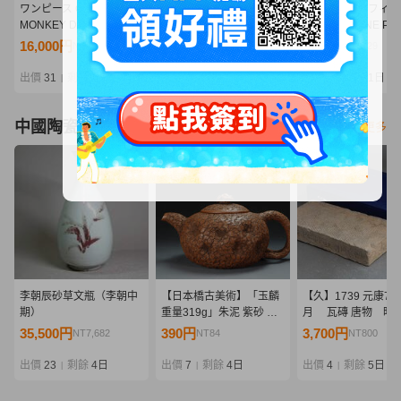
ワンピース Grandista
1円～ P.O.P LIMITED
1円～ 未開封 フィ
MONKEY D LUFFY
EDITION/POP ONE
ーツZERO ONE PIE
GEAR5-III モンキーDルフ
PIECE 黒檻のヒナ 再販
ナミ 雷霆
16,000円
6,055円
3,370円
NT3,462
NT1,310
NT729
ィ ギア5 プライズフィギ
ュア フィギュア
出價
31
剩餘
結束
出價
23
剩餘
1日
出價
5
剩餘
1日
|
|
|
中國陶瓷器
看更多
李朝辰砂草文瓶（李朝中
【日本橋古美術】「玉麟
【久】1739 元康7年
期）
重量319g」朱泥 紫砂 壺
月 瓦磚 唐物 時
宜興 紫砂 壷 茶壺 煎茶 急
品 唐物 中国
35,500円
390円
3,700円
NT7,682
NT84
NT800
須 孟臣 紫泥 水平 清 明 紫
砂壺 紫砂壷 茶道具
出價
23
剩餘
4日
出價
7
剩餘
4日
出價
4
剩餘
5日
|
|
|