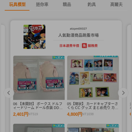
玩具模型
迷你車
精品
釣具
高爾夫
06 【未開封】 ボークス ドルフ
05【現状】 カードキャプターさ
ィードリーム ドール衣装 DD用
くら CC グッズ まとめ売り カー
ボディタイツ セミホワイトカラ
ドダス マスターズ 初版 木之本
2,401円
4,800円
NT519
NT1038
ー 初音ミク 2点 A /ドール
桜 少狼 他