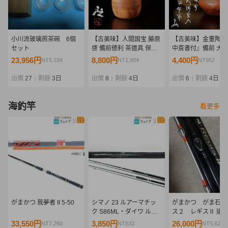
小川流玻璃煎茶碗 6個
【古美味】人間国宝 藤原
【古美味】金重陶陽
セット
啓 備前徳利 茶道具 保証
中斎書付』備前 大
品 d0UX
銘:布袋 茶道具 保証
23,956円
8,800円
4,400円
NT5,184
NT1,904
NT952
w8JT
出價
27
剩餘
3日
出價
8
剩餘
4日
出價
6
剩餘
4日
|
|
|
海釣竿
看更多
がまかつ 我夢者 II 5-50
シマノ 23 ルアーマチッ
がまかつ がま石 
ク S86ML・ダイワ ルア
ス２ レギスⅡ 遠
ーニスト 96MH 計2点 セ
４０ 美品
33,550円
3,850円
26,000円
NT7,260
NT833
NT5,626