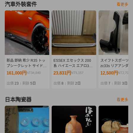
汽車外裝套件
看更多
新品 即納 希少 R35 トッ
ESSEX エセックス 200
スイフトスポーツ
プシークレット サイドデ
系 ハイエース エアロ3点
zc33s リアアンダ
ィフューザー サイドステ
セット フロントスポイラ
ニッシュ 純正オプ
161,000円
23,831円
12,500円
NT34,840
NT5,157
NT2,705
ップ カーボン
ー サイドライナー フリッ
ン品 黒 新品
TOPSECRET GT-R
パー 売り切り
出價
23
剩餘
5日
出價
8
剩餘
2日
出價
7
剩餘
3日
|
|
|
日本陶瓷器
看更多