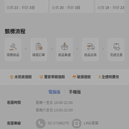
ットルアーロッド
出價
23
剩餘
3日
出價
20
剩餘
3日
出價
19
剩餘
23 時
|
|
|
競標流程
>
>
>
>
得標商品
填寫訂單
商品集運
商品出貨
完成交易
未到貨理賠
賣家寄錯理賠
破損理賠
全透明費用
電腦版
手機版
客服時間
星期一至五 10:00-22:00
星期六至日 13:00-22:00
02-27186270
LINE客服
客服專線