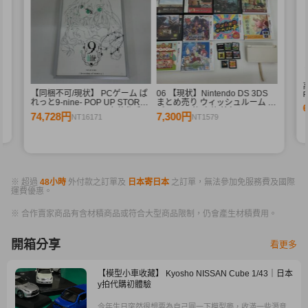
【同梱不可/現状】 PCゲーム ぱ
06 【現状】Nintendo DS 3DS
F
れっと9-nine- POP UP STORE
まとめ売り ウィッシュルーム リ
branches of memory 九條都 和
ズム天国 他 本体 箱無しソフト
74,728円
7,300円
NT16171
NT1579
泉つばす 直筆サイン入り プリモ
アート
※ 超過
48小時
外付款之訂單及
日本寄日本
之訂單，無法參加免服務費及國際
運費優惠。
※ 合作賣家商品有含材積商品或符合大型商品限制，仍會產生材積費用。
開箱分享
看更多
【模型小車收藏】 Kyosho NISSAN Cube 1/43｜日本
y拍代購初體驗
今年生日突然很想要為自己圓一下模型夢，收滿一些潛意