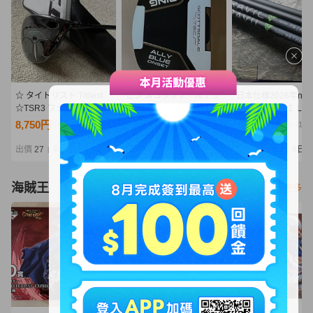
☆ タイトリスト Titliest
ピン スコッツデールテッ
日本仕様2026年ne
☆TSR3 フェアウェイウ
ク アリーブルーオンセッ
クラＴＲＡＶＩＬ７
ッド 5W 18° TENSEI 1K
ト PING SCOTTSDALE
さS/6本セット未使
8,750円
31,500円
25,001円
NT1,893
NT6,816
NT5,410
BLUE 55 (S) HC付
TEC ALLY BLUE ONSET
出價
27
剩餘
6日
出價
26
剩餘
5日
出價
26
剩餘
6日
|
|
|
海賊王
看更多