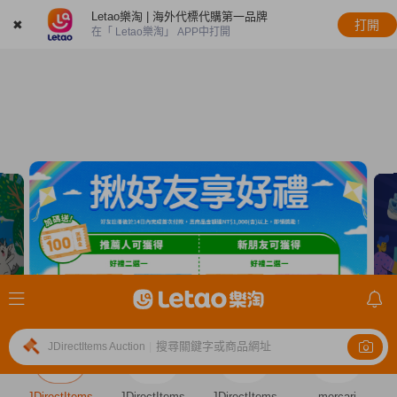
Letao樂淘 | 海外代標代購第一品牌
✖
打開
在「 Letao樂淘」 APP中打開
搜尋關鍵字或商品網址
JDirectItems Auction
|
JDirectItems
JDirectItems
JDirectItems
mercari