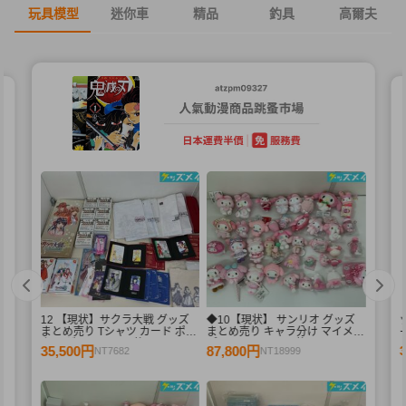
玩具模型
迷你車
精品
釣具
高爾夫
12 【現状】サクラ大戦 グッズ
◆10【現状】 サンリオ グッズ
まとめ売り Tシャツ カード ポス
まとめ売り キャラ分け マイメロ
3
ター ゲームソフト 他
ディ、マスコット 他 / sanrio
35,500円
87,800円
NT7682
NT18999