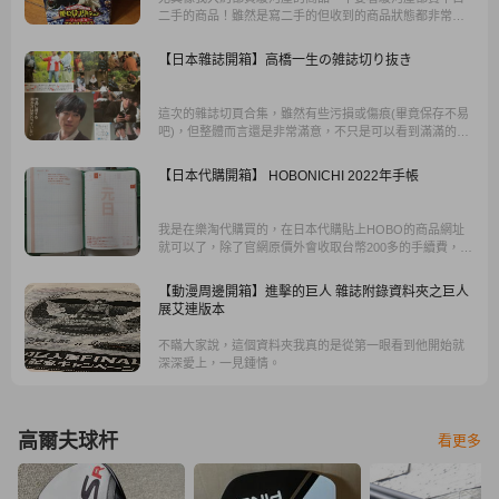
二手的商品！雖然是寫二手的但收到的商品狀態都非常良
好～都跟新的差不多,有很多次還真的都收到新品。
【日本雜誌開箱】高橋一生の雑誌切り抜き
這次的雜誌切頁合集，雖然有些污損或傷痕(畢竟保存不易
吧)，但整體而言還是非常滿意，不只是可以看到滿滿的照
片，一生的訪談永遠都值得一看，非常有深度且耐人尋味
啊。
【日本代購開箱】 HOBONICHI 2022年手帳
我是在樂淘代購買的，在日本代購貼上HOBO的商品網址
就可以了，除了官網原價外會收取台幣200多的手續費，但
是因為現在日幣匯率很低，和台灣書局購入的價格比較過
後還是好划算。
【動漫周邊開箱】進擊的巨人 雜誌附錄資料夾之巨人
展艾連版本
不瞞大家說，這個資料夾我真的是從第一眼看到他開始就
深深愛上，一見鍾情。
高爾夫球杆
看更多