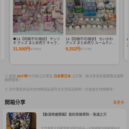
束
◆14【同梱不可/現状】 サンリ
14【同梱不可/現状】 ちいかわ
K
オ グッズ まとめ売り キャラ分
グッズ まとめ売り ルームラン
ア
け マイメロディ おたま、敷布団
プ、フィギュア 他 / ちいかわ
31,500円
8,252円
NT6816
NT1785
カバー 他 / sanrio
※ 超過
48小時
外付款之訂單及
日本寄日本
之訂單，無法參加免服務費及國際
運費優惠。
※ 合作賣家商品有含材積商品或符合大型商品限制，仍會產生材積費用。
開箱分享
看更多
【動漫周邊開箱】我的英雄學院、鬼滅之刃
尤其像我大約都買駿河屋的商品～不要看駿河屋都賣中古