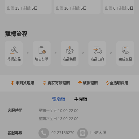
COLTSNIPER XR ３ピー
MASTER TUNE 磯
ス パックロッド ヒラマサ
カセ釣り 磯釣り チヌ
出價
13
剩餘
5日
出價
10
剩餘
5日
出價
6
剩餘
6日
|
|
|
青物 ショアジギングロッ
レ
ド
競標流程
>
>
>
>
得標商品
填寫訂單
商品集運
商品出貨
完成交易
未到貨理賠
賣家寄錯理賠
破損理賠
全透明費用
電腦版
手機版
客服時間
星期一至五 10:00-22:00
星期六至日 13:00-22:00
02-27186270
LINE客服
客服專線