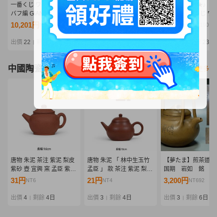
一番くじ ワンピース エル
Hh4732-099★♪【120】
Hh4731-099★♪【1
バフ編 GIANT BASH!!
未開封 一番くじ ワンピー
未開封 一番くじ ワ
Vol.2 D賞 ブロギー
ス エルバフ編 GIANT
ス エルバフ編 GIAN
10,201円
3,800円
5,500円
NT2,207
NT822
NT1,190
MASTERLISE EXPIECE
BASH!! Vol.2 D賞 ブロギ
BASH!! Vol.2 D賞
ー MASTERLISE
ー MASTERLISE
出價
22
剩餘
1日
出價
17
剩餘
1日
出價
16
剩餘
23 時
|
|
|
EXPIECE
EXPIECE
中國陶瓷器
看更多
唐物 朱泥 茶注 紫泥 梨皮
唐物 朱泥 「 林中生玉竹
【夢たま】煎茶道具
紫砂 壺 宜興 窯 孟臣 紫砂
孟臣 」 款 茶注 紫泥 梨皮
国期 岩如 銘 篆
壷 急須 煎茶 道具 中国古
紫砂 壺 宜興 窯 孟臣 紫砂
水陰刻文 提手急須
31円
21円
3,200円
NT6
NT4
NT692
玩 鉄瓶 南蛮 長幅9.6㎝
壷 急須 煎茶 道具 中国古
大幅15.5㎝/中国古
玩 鉄瓶 南蛮 長幅10㎝
物 白泥☆
出價
4
剩餘
4日
出價
3
剩餘
4日
出價
3
剩餘
6日
|
|
|