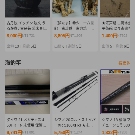
古丹波 イッチン 波文 う
【夢たま】希少 十八世
★江戸期 古清水焼
るか壺 / 古民芸 幕末 明治
紀 古琉球 古典焼 シ
平茶碗 淡々斎書付 
柳宗悦 日本民藝館
ーサー 獅子置物 鈴
8,000円
8,805円
1,400円
NT1,731
NT1,905
NT302
付 高さ19.5㎝/壺屋焼
珍品 時代物☆
出價
13
剩餘
5日
出價
6
剩餘
5日
出價
5
剩餘
6日
|
|
|
海釣竿
看更多
ダイワ 21 メガディス 4-
シマノ 20コルトスナイパ
シマノ 18 鱗海 マ
50HR・N 未使用 保管品
ーXR S100XH-3 ★未使
チューン 1号 530
保証書付き
用品★ SHIMANO
SHIMANO RINKAI
8,741円
5,750円
1,332円
NT1,891
NT1,244
NT288