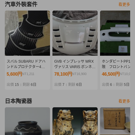
汽車外裝套件
看更多
スバル SUBARU ドアハ
GVB インプレッサ WRX
ホンダビートPP1
ンドルプロテクター4枚
ヴァリス VARIS ボンネッ
限 フロントバン
新品ST91099ST080
ト GRB GVB [26QF10]
105
5,600円
78,100円
46,500円
NT1,211
NT16,900
NT10,062
LEVORG （VN） レイバ
ック含む/WRX（VB）
出價
15
剩餘
6日
出價
7
剩餘
6日
出價
6
剩餘
5日
|
|
|
FORESTER (SK) /
IMPREZA (GU)
日本陶瓷器
看更多