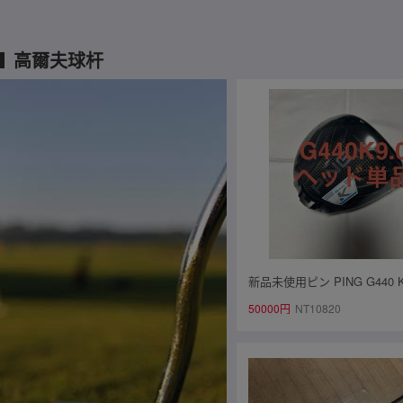
高爾夫球杆
新品未使用ピン PING G440 K
イバーヘッド 1Wヘッド単品
50000円
NT10820