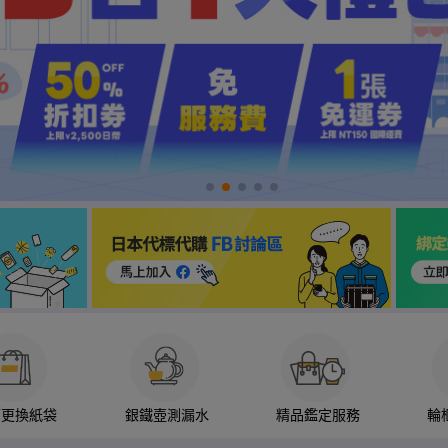
箱更換紙袋
銀鐵壺測漏水
精品鑑定服務
輪