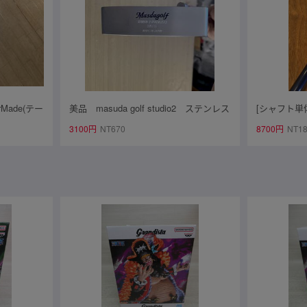
Made(テー
美品 masuda golf studio2 ステンレス
[シャフト単体]
RE ドライ
バージョン 10万以上
DER スピー
3100円
NT670
8700円
NT1
ンシャフト F
イバーシャ
ブ クラブ長 