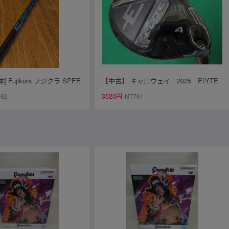
 Fujikura フジクラ SPEE
【中古】 キャロウェイ 2025 ELYTE
ダー NX ブルー 50SR ドラ
エリート ユーティリティ 4H （2
882
3520円
NT761
フト テーラーメイドスリー
2°） 【Ｓ】 FUJIKURA MC-70 for C
45.25インチ
W HC無し