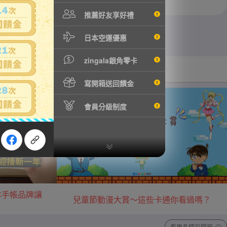
推薦好友享好禮
日本空運優惠
zingala銀角零卡
汽機車用品
音樂/藝術收藏
寫開箱送回饋金
會員分級制度
本手帳品牌讓
兒童節動漫大賞～這些卡通你看過嗎？
看更多精彩開箱