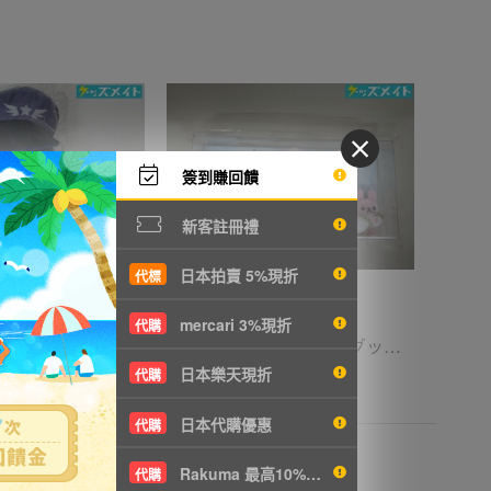
簽到賺回饋
新客註冊禮
日本拍賣 5%現折
代標
mercari 3%現折
代購
05 【現状】 歌い手 Ado auスマートパスプレミアム コレボレーション コレクション ぬいぐるみ FREEDOM
08【現状】リラックマ グッズ コリラックのおもちゃセット /リラックマ
日本樂天現折
代購
T1366
7000円
NT1514
日本代購優惠
代購
Rakuma 最高10%現折
代購