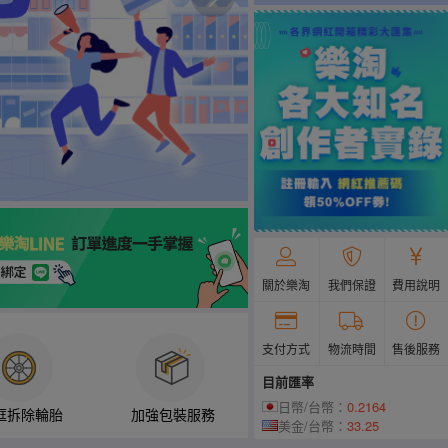
關於樂淘
我們保證
費用說明
支付方式
物流時間
售後服務
目前匯率
日幣/台幣：
0.2164
框拆除輪胎
加強包裝服務
美金/台幣：
33.25