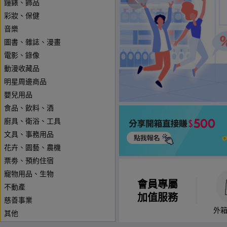
鐘錶、飾品
彩妝、保健
音樂
圖書、雜誌、漫畫
電影、錄像
動漫收藏品
明星周邊商品
嬰兒用品
食品、飲料、酒
廚具、衛浴、工具
文具、事務用品
花卉、園藝、農機
票劵、預約住宿
寵物用品、生物
會員專屬
不動產
加值服務
慈善事業
外
其他