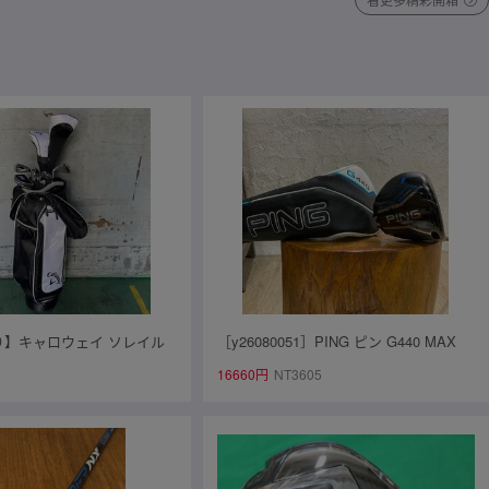
り】キャロウェイ ソレイル
［y26080051］PING ピン G440 MAX
ゴルフセット 8本 Lフレック
ドライバー 1W/10.5° ゴルフ クラブ A01
0
16660円
NT3605
パター Callaway ODYSS
5288-1A