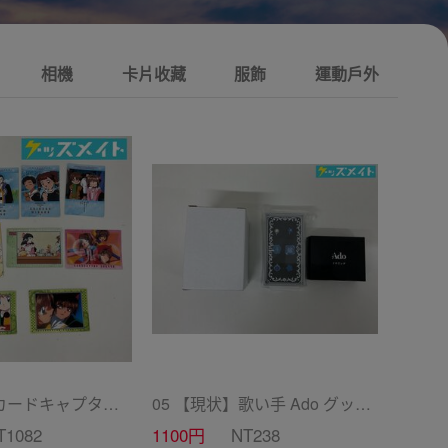
相機
卡片收藏
服飾
運動戶外
05【現状】 カードキャプターさくら CC グッズ まとめ売り カードダス マスターズ 初版 木之本桜 少狼 他
05 【現状】歌い手 Ado グッズ ファッショナブルイヤリング 2ndライブ カムパネルラ 他
T1082
1100円
NT238