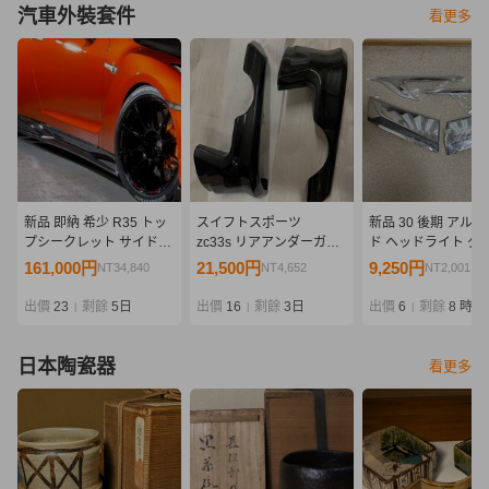
汽車外裝套件
看更多
新品 即納 希少 R35 トッ
スイフトスポーツ
新品 30 後期 アル
プシークレット サイドデ
zc33s リアアンダーガー
ド ヘッドライト グ
ィフューザー サイドステ
ニッシュ 純正オプショ
社外 ガーニッシュ 
161,000円
21,500円
9,250円
NT34,840
NT4,652
NT2,001
ップ カーボン
ン品 黒 新品
セット モデリスタ 
TOPSECRET GT-R
出價
23
剩餘
5日
出價
16
剩餘
3日
出價
6
剩餘
8 時
|
|
|
日本陶瓷器
看更多