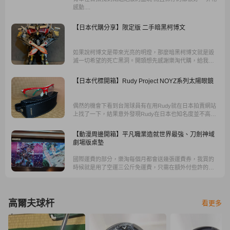
感動....
【日本代購分享】限定版 二手暗黑柯博文
如果說柯博文是帶來光亮的明燈，那麼暗黑柯博文就是毀
滅一切希望的死亡黑洞。開頭想先感謝樂淘代購，給我這
個機會接觸到，這隻在台灣難以見到的夢幻逸品。
【日本代標開箱】Rudy Project NOYZ系列太陽眼鏡
偶然的機會下看到台灣球員有在用Rudy就在日本拍賣網站
上找了一下，結果意外發現Rudy在日本也知名度並不高，
也滿少人注意的，更意外是找到了這款NOYZ系列，適合我
這種臉小的人。也沒有多想就由樂淘網站代標購買了。
【動漫周邊開箱】平凡職業造就世界最強、刀劍神域
劇場版桌墊
國際運費的部分，樂淘每個月都會送幾張運費券，我買的
時候就是用了空運三公斤免運費，只需在額外付些許的日
本當地運費，寄來台灣也會立刻通知，直接可以在手機上
安排店到店，非常方便，如果商品體積過大不能用店到
店，就要搭捷運到小巨蛋那邊去拿貨。
高爾夫球杆
看更多