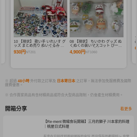
束
10 【現状】 歌い手 いれいす グ
08 【現状】 ちいかわ グッズ ぬ
G
ッズ まとめ売り ぬいぐるみ バ
くぬくの装いマスコット ぴーぽ
ッジ・キーホルダー 紙類 他
ぽぬいぐるみ 季節だもんマスコ
930円
4,900円
NT201
NT1060
ット うさぎ ハチワレ 他
※ 超過
48小時
外付款之訂單及
日本寄日本
之訂單，無法參加免服務費及國際
運費優惠。
※ 合作賣家商品有含材積商品或符合大型商品限制，仍會產生材積費用。
開箱分享
看更多
【Re-ment 微縮食玩開箱】三月的獅子 川本家的料理
｜桃屋日式料理
有幸在日拍找到兩組絕版的盒玩 而且保存的都很好～ 非常