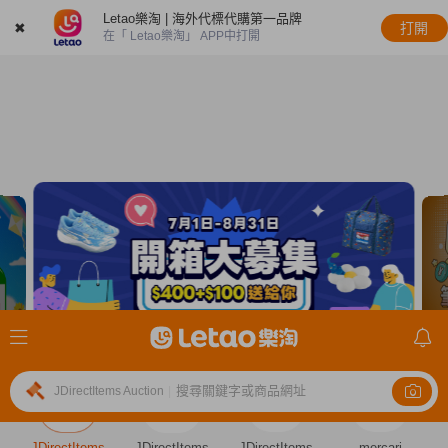
Letao樂淘 | 海外代標代購第一品牌
✖
打開
在「 Letao樂淘」 APP中打開
搜尋關鍵字或商品網址
JDirectItems Auction
|
JDirectItems
JDirectItems
JDirectItems
mercari