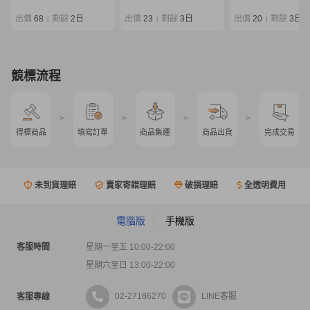
ジギングロッド 同梱
ットルアーロッド
×/220
出價
68
剩餘
2日
出價
23
剩餘
3日
出價
20
剩餘
3日
|
|
|
競標流程
>
>
>
>
得標商品
填寫訂單
商品集運
商品出貨
完成交易
未到貨理賠
賣家寄錯理賠
破損理賠
全透明費用
電腦版
手機版
客服時間
星期一至五 10:00-22:00
星期六至日 13:00-22:00
02-27186270
LINE客服
客服專線