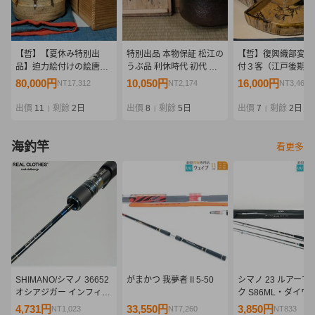
【哲】【夏休み特別出
特別出品 本物保証 松江の
【哲】復興織部変形
品】迫力絵付けの絵唐津
うぶ品 利休時代 初代 楽
付３客（江戸後期）
筒茶碗（伝世・桃山時
吉左衛門 長次郎作 黒茶碗
80,000円
10,050円
16,000円
NT17,312
NT2,174
NT3,462
代）
九代了入極め 極め箱 二重
箱
出價
11
剩餘
2日
出價
8
剩餘
5日
出價
7
剩餘
2日
|
|
|
海釣竿
看更多
SHIMANO/シマノ 36652
がまかつ 我夢者 II 5-50
シマノ 23 ルアーマ
オシアジガー インフィニ
ク S86ML・ダイワ
ティ B634 ベイトロッド
ーニスト 96MH 計2
4,731円
33,550円
3,850円
NT1,023
NT7,260
NT833