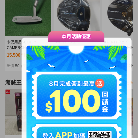
未使用品SCOTTY
■キャロウェイ
■キャロウェイ
CAMERON スコッティキ
■PARADYM Ai SMOKE
■PARADYM ◆◆◆
ャメロン パター Lucky
MAX
5W■5W■SR■TENSE
15,500円
11,100円
5,775円
NT3,354
NT2,402
NT1,249
Clover SELECT ニューポ
5W■5W■S■SPEEDER
for CW(PARADYM 
ート2 ラッキークローバ
NX BLACK 50■中古■1円
訳有中古■1円～
出價
50
剩餘
2日
出價
31
剩餘
2日
出價
28
剩餘
2日
|
|
|
ー33インチ ヘッドカバ
～
ー付き
海賊王
看更多