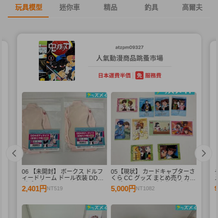
玩具模型
迷你車
精品
釣具
高爾夫
06 【未開封】 ボークス ドルフ
05【現状】 カードキャプターさ
ィードリーム ドール衣装 DD用
くら CC グッズ まとめ売り カー
メ
ボディタイツ セミホワイトカラ
ドダス マスターズ 初版 木之本
2,401円
5,000円
NT519
NT1082
ー 初音ミク 2点 A /ドール
桜 少狼 他