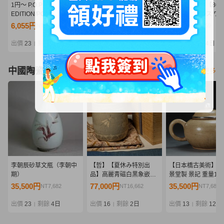
1円～ P.O.P LIMITED
02w27099★1円~ 一番く
Qaz396-099♪【80
EDITION/POP ONE
じ ワンピース -エルバフ
開封]ワンピース ワ
PIECE 黒檻のヒナ 再販
編- GIANT BASH!! Vol.1
コレクタブルフィギ
6,055円
7,425円
1,200円
NT1,310
NT1,606
NT259
ラストワン賞 ロキ ※未開
まとめ売り
封 フィギュア 中古品【牛
出價
23
剩餘
1日
出價
15
剩餘
2日
出價
8
剩餘
4日
|
|
|
久店】
中國陶瓷器
看更多
李朝辰砂草文瓶（李朝中
【哲】【夏休み特別出
【日本橋古美術】「
期）
品】高麗青磁白黒象嵌蜂
景堂製 景記 重量161
と菊花文筒茶碗（高麗時
朱泥 紫砂 壺 宜興 紫
35,500円
77,000円
35,500円
NT7,682
NT16,662
NT7,682
代・13世紀）
茶壺 煎茶 急須 孟臣
水平 清 明 紫砂壺 
出價
23
剩餘
4日
出價
16
剩餘
2日
出價
13
剩餘
12 時
|
|
|
茶道具