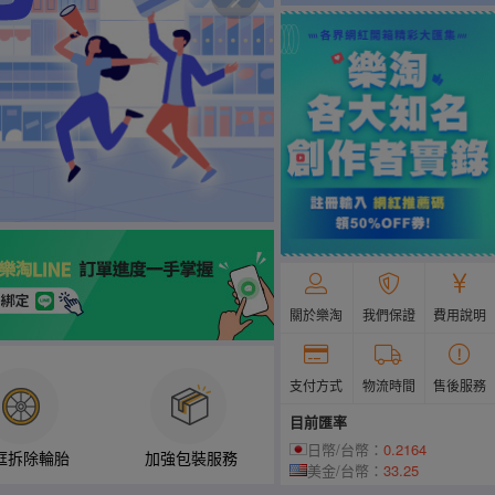
關於樂淘
我們保證
費用說明
支付方式
物流時間
售後服務
目前匯率
日幣/台幣：
0.2164
框拆除輪胎
加強包裝服務
美金/台幣：
33.25