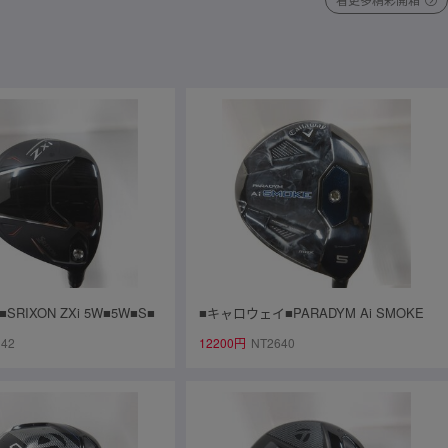
RIXON ZXi 5W■5W■S■
■キャロウェイ■PARADYM Ai SMOKE
Xi 50■中古■1円～
MAX 5W■5W■S■SPEEDER NX BLAC
142
12200円
NT2640
K 50■中古■1円～