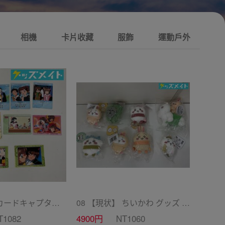
相機
卡片收藏
服飾
運動戶外
05【現状】 カードキャプターさくら CC グッズ まとめ売り カードダス マスターズ 初版 木之本桜 少狼 他
08 【現状】 ちいかわ グッズ ぬくぬくの装いマスコット ぴーぽぽぬいぐるみ 季節だもんマスコット うさぎ ハチワレ 他
T1082
4900円
NT1060