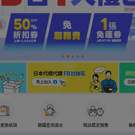
箱更換紙袋
銀鐵壺測漏水
精品鑑定服務
輪