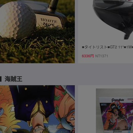
■タイトリスト■GT2 11°■1W■
JECT X DENALI RED 40
6336円
NT1371
～
海賊王