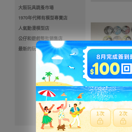
大阪玩具跳蚤市場
1970年代稀有模型專賣店
人氣動漫模型店
公仔和遊戲整批销售店
最新的玩具店
921円
NT199
※ 超過
48小時
外付款
※ 優惠賣家商品有含