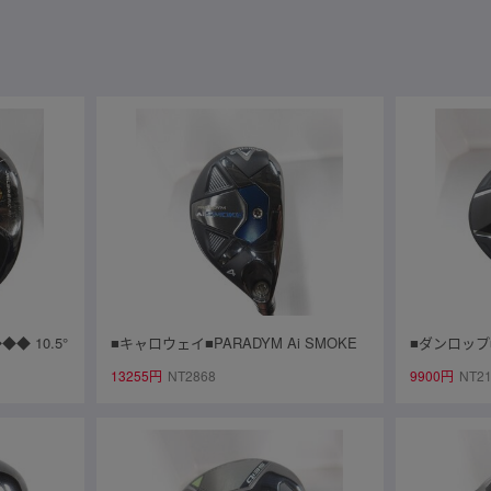
◆ 10.5°
■キャロウェイ■PARADYM Ai SMOKE
■ダンロップ■S
60■中古■1円
U4■4U■SR■TENSEI 50 for CW(Ai SMO
Diamana Z
13255円
NT2868
9900円
NT2
KE UT)■中古■1円～