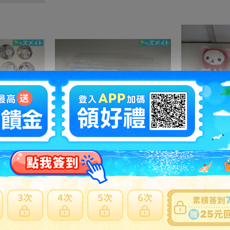
05 【現状】 ハイキュー!! FAN PARK ファンパーク グッズ デコレクション缶バッジ まとめ売り 牛島若利 宮侑 木兎光太郎 星海光来 他
08【現状】リラックマ グッズ コリラックのおもちゃセット /リラックマ
7000円
NT1514
3000円
N
之訂單及
日本寄日本
之訂單，無法參加免服務費及國際運費優惠。
材積商品或符合大型商品限制，仍會產生材積費用。