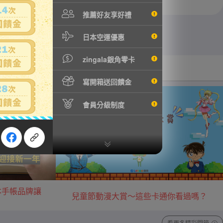
推薦好友享好禮
日本空運優惠
zingala銀角零卡
汽機車用品
音樂/藝術收藏
寫開箱送回饋金
會員分級制度
本手帳品牌讓
兒童節動漫大賞～這些卡通你看過嗎？
看更多精彩開箱