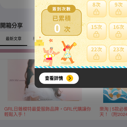
※ 限定自取商品不適
0
開箱分享
最新文章
模型/動漫周邊
戶外/露營
興趣/古董收藏
查看詳情
GRL日雜模特最愛服飾品牌，GRL代購讓你
樂淘 | 5
輕鬆入手！
天！（附20