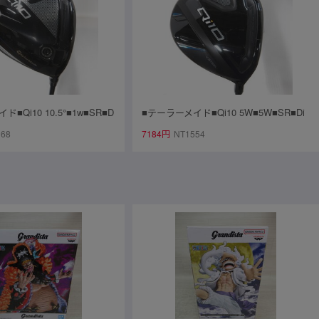
■Qi10 10.5°■1w■SR■D
■テーラーメイド■Qi10 5W■5W■SR■Di
UE TM50(Qi10 DR)■中古■1
amana BLUE TM50(Qi10 FW)■中古■1円
368
7184円
NT1554
～