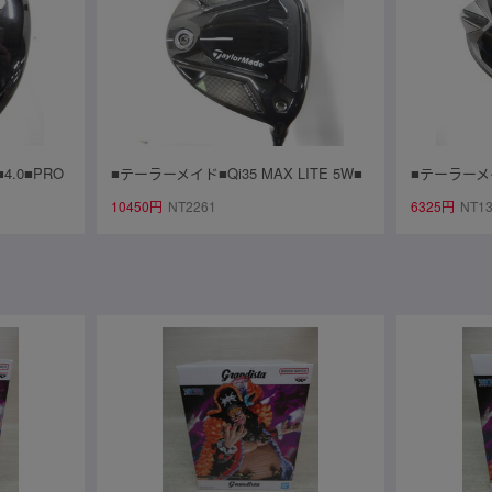
4.0■PRO
■テーラーメイド■Qi35 MAX LITE 5W■
■テーラーメイド
■訳有中古■1円
5W■R■AIR SPEEDER TM(Qi35 FW)■
iamana BL
10450円
NT2261
6325円
NT1
中古■1円～
円～