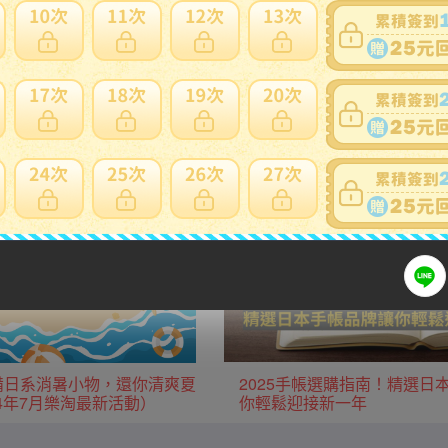
用日本當地運費優惠。
生活用品/家電
廚房用品/鍋具
服飾
運動用品
款必備日系消暑小物，還你清爽夏
2025手帳選購指南！精選日
24年7月樂淘最新活動）
你輕鬆迎接新一年