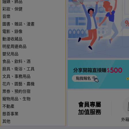
鐘錶、飾品
彩妝、保健
音樂
圖書、雜誌、漫畫
電影、錄像
動漫收藏品
明星周邊商品
嬰兒用品
食品、飲料、酒
廚具、衛浴、工具
文具、事務用品
花卉、園藝、農機
票劵、預約住宿
寵物用品、生物
會員專屬
不動產
加值服務
慈善事業
外
其他