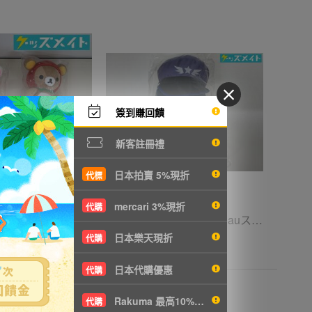
簽到賺回饋
新客註冊禮
日本拍賣 5%現折
代標
mercari 3%現折
代購
08【現状】リラックマ グッズ あつめてぬいぐるみ まとめ売り いちご 赤ずきん /リラックマ
05 【現状】 歌い手 Ado auスマートパスプレミアム コレボレーション コレクション ぬいぐるみ FREEDOM
日本樂天現折
代購
T649
6067円
NT1312
日本代購優惠
代購
Rakuma 最高10%現折
代購