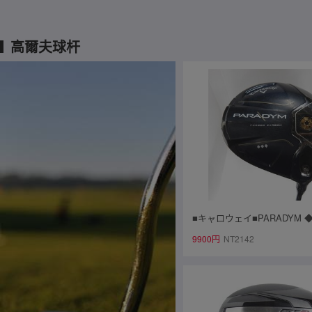
高爾夫球杆
■キャロウェイ■PARADYM ◆◆
USA■1W■S■Kai'li WHITE 
9900円
NT2142
～