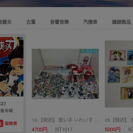
高爾夫
古董
音響音樂
汽機車
鐘錶飾品
10 【現状】 歌い手 いれいす グッズ まとめ売り ぬいぐるみ バッジ・キーホルダー 紙類 他
4700円
NT1017
5000円
N