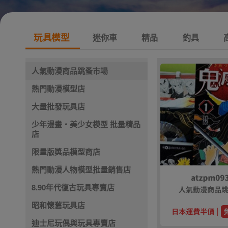
玩具模型
迷你車
精品
釣具
人氣動漫商品跳蚤市場
熱門動漫模型店
大量批發玩具店
少年漫畫・美少女模型 批量精品
店
限量版獎品模型商店
熱門動漫人物模型批量銷售店
8.90年代復古玩具專賣店
昭和懷舊玩具店
迪士尼玩偶與玩具專賣店