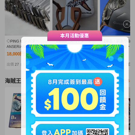
◇PING ピン パター
【美品】 スパイダーⅩ カ
【中古・訳あり/試
ANSER/ANSER2/ANSE
ッパーホワイト スモール
刻印あり】★左・レ
R3/PAL2/PAL4/ZING2 等
スラント Spider X SX-
ィ★ テーラーメイ
18,000円
8,803円
4,401円
NT3,895
NT1,904
NT952
まとめ 25本セット アソ
32 33インチ ※パター
2025 Qi35 ドライ
ート バッグ付き 0804-
ラボグリップ
（10.5°）【S】Dia
出價
27
剩餘
6日
出價
22
剩餘
3日
出價
21
剩餘
7日
|
|
|
67Zd@160◇
GT60（ディアマナ
海賊王
看更多