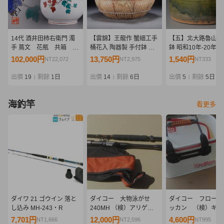
14代 酒井田柿右衛門 濁
【雲錦】王龍作 蟹細工手
【五】北大路魯山人
手 蔦文 花瓶 共箱 共
桶花入 陶器製 手付鉢 飾
鉢 昭和10年-20年代
布
壺 茶道具 華道具 骨董 古
無
102,000円
13,750円
1,540円
NT22,072
NT2,975
NT333
美術 置物 蟹細工 手桶形
時代物 7L6-757S08
出價
19
剩餘
1日
出價
14
剩餘
6日
出價
5
剩餘
5日
|
|
|
海釣竿
看更多
ダイワ 21 ゴウイン 落と
ダイコー 大物泳がせ
ダイコー フロート
し込み MH-243・R
240MH （検）アリゲー
ッカン （検）キャ
ター 剛樹 CAMEX キ
クス CAMEX スタ
7,701円
12,000円
4,600円
NT1,666
NT2,596
NT995