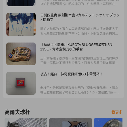
來知名造型師長谷川昭雄操刀的一件大學踢。詳細有在關
注《popeye》或是A.H的都會知道，其風格有個極具代表
性的特徵，就是寬大，這次入手這件可兩面穿的衛衣，透
日劇四重奏 原創腳本書 <カルテット シナリオブック
過樂淘代購 ，整件不到2700就入手了
> 開箱文
就如之前寫的，實在太喜歡這部日劇，所以這次決定入手
坂元編劇寫的原創劇本書～分兩冊，下冊等之後再補齊！
很幸運地一樣在rakuma看到有人以六折價格出清近全新的
書，而且是當年電視劇的特別書衣包裝版，這次也是透過
【棒球手套開箱】KUBOTA SLUGGER軟式KSN-
樂淘代購，使用之前存的回饋金而省了不少錢，很划算
23SE、青木宣親刀模的手套
三年前接觸了壘球後一直在國內的網站及論壇上購買棒球
手套，價格並不是特別的親民，而且大多數的球友都是喜
歡日本製的手套，突發奇想，那為何不從日本買手套回來
呢？於是萌發了想從日本購買手套回來的想法。
復古！經典！神奇寶貝紅版GB卡帶開箱！
老樣子～依舊是透過我最常用的「樂淘代購代標」，這次
在日雅拍賣標到了神奇寶貝紅版GB卡帶，讓我來介紹一下
神奇寶貝紅版
高爾夫球杆
看更多