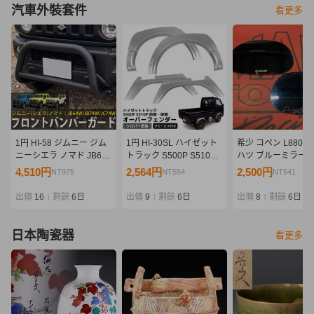
汽車外裝套件
看更多
1円 HI-58 ジムニー ジム
1円 HI-30SL ハイゼット
希少 コペン L880K
ニーシエラ ノマド JB64
トラック S500P S510P
ハツ ブルーミラー D
JB74 JC74 フロントバン
オーバーフェンダー 6枚
SPORT DSPORT 
4,510円
2,564円
2,500円
NT975
NT554
NT541
パーガード グリルガード
セット ABS樹脂 ダミービ
り
しし狩りバンパー カスタ
ス付き 軽トラック フェン
出價
16
剩餘
6日
出價
9
剩餘
6日
出價
8
剩餘
6日
|
|
|
ム スズキ
ダーモール 泥除け
日本陶瓷器
看更多