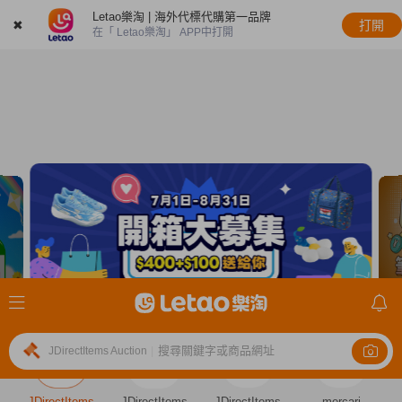
Letao樂淘 | 海外代標代購第一品牌
✖
打開
在「 Letao樂淘」 APP中打開
搜尋關鍵字或商品網址
JDirectItems Auction
|
JDirectItems
JDirectItems
JDirectItems
mercari