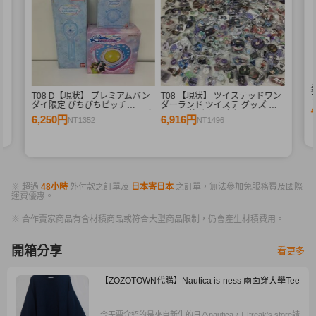
T08 D【現状】 プレミアムバン
T08 【現状】 ツイステッドワン
ダイ限定 ぴちぴちピッチ
ダーランド ツイステ グッズ 缶
Special Memorize e-pitchマイク
バッジ 他 まとめ売り トレイ ア
6,250円
6,916円
NT1352
NT1496
アクアピッチ ,ラブandベリー マ
ズール マレウス 他
ジカルボタン
※ 超過
48小時
外付款之訂單及
日本寄日本
之訂單，無法參加免服務費及國際
運費優惠。
※ 合作賣家商品有含材積商品或符合大型商品限制，仍會產生材積費用。
開箱分享
看更多
【ZOZOTOWN代購】Nautica is-ness 兩面穿大學Tee
今天要介紹的是來自新生的日本nautica，由freak’s store請