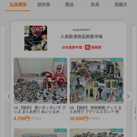
玩具模型
迷你車
精品
釣具
高爾夫
10 【現状】 歌い手 いれいす グ
08 【現状】 呪術廻戦 グッズ ま
束
ッズ まとめ売り ぬいぐるみ バ
とめ売り アクリルスタンド 他
ッジ・キーホルダー 紙類 他
4,700円
18,500円
NT1017
NT4003