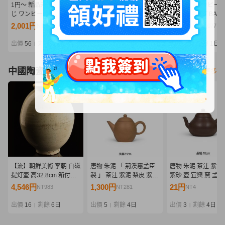
1円〜 新品未開封 一番く
【激レア】ワンピース ボ
一番くじ ワンピース
じ ワンピース エルバフ編
ア・ハンコック セラフィ
バフ編 GIANT BASH!
GIANT BASH!! Vol.2 B賞
ムVer. 1/4 GK ガレージキ
Vol.2 D賞 ブロギー
2,001円
9,751円
9,600円
NT433
NT2,110
NT2,077
サンジ MASTERLISE
ット フィギュア 樹脂スタ
MASTERLISE EXPI
EXPIECE フィギュア
チュー 龍×POP Studio
箱のみ
出價
56
剩餘
6 時
出價
18
剩餘
6日
出價
14
剩餘
1日
|
|
|
中國陶瓷器
看更多
【流】朝鮮美術 李朝 白磁
唐物 朱泥 「 荊渓惠孟臣
唐物 朱泥 茶注 紫泥
提灯壷 高32.8cm 箱付
製 」 茶注 紫泥 梨皮 紫砂
紫砂 壺 宜興 窯 孟臣
LF270
壺 宜興 窯 孟臣 紫砂 壷 急
壷 急須 煎茶 道具 
4,546円
1,300円
21円
NT983
NT281
NT4
須 煎茶 道具 中国古玩 南
玩 鉄瓶 南蛮 長幅10
蛮 鉄瓶 長幅11㎝
出價
16
剩餘
6日
出價
5
剩餘
4日
出價
3
剩餘
4日
|
|
|