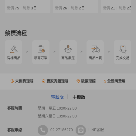
ャメックス スター開
発 釣武者 ロッド
発 釣武者 ロッド コ
ム クエ あら モ
出價
75
剩餘
3日
出價
26
剩餘
2日
出價
21
剩餘
2日
|
|
|
ム クエ あら モロコ
コ 石鯛 クチジロ
競標流程
>
>
>
>
得標商品
填寫訂單
商品集運
商品出貨
完成交易
未到貨理賠
賣家寄錯理賠
破損理賠
全透明費用
電腦版
手機版
客服時間
星期一至五 10:00-22:00
星期六至日 13:00-22:00
02-27186270
LINE客服
客服專線