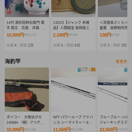
14代 酒井田柿右衛門 濁
13D23【ジャンク 未検
＜茶道具さくら＞三
手 蔦文 花瓶 共箱 共
品】人間国宝 島岡達三 象
蓋置 高野昭阿弥 
布
嵌皿 共箱 栞 益子焼
料：全国一律９７２
10,500円
2,100円
138円
NT2,272
NT454
NT29
複数個口発送でも９
円」
出價
4
剩餘
2日
出價
4
剩餘
6日
出價
3
剩餘
3日
|
|
|
海釣竿
看更多
ダイコー 大物泳がせ
NFT パワーループ アドバ
ブルーブルー バルバ
240MH （検）アリゲー
ンス シーマイティー 80-
ジャーキングエディ
ター 剛樹 CAMEX キ
330
ン 美品
10,000円
11,550円
22,550円
NT2,164
NT2,499
NT4,879