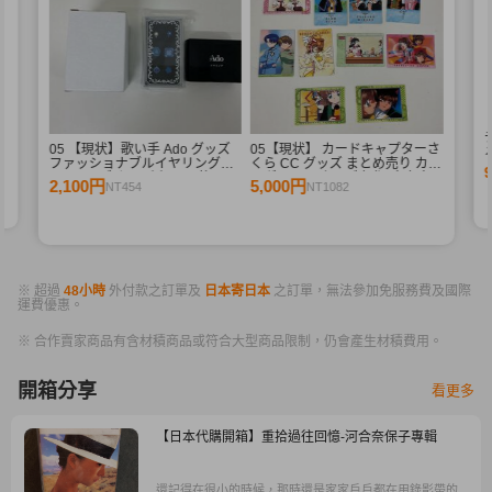
シ
05 【現状】歌い手 Ado グッズ
05【現状】 カードキャプターさ
メ
ファッショナブルイヤリング
くら CC グッズ まとめ売り カー
2ndライブ カムパネルラ 他
ドダス マスターズ 初版 木之本
2,100円
5,000円
NT454
NT1082
桜 少狼 他
※ 超過
48小時
外付款之訂單及
日本寄日本
之訂單，無法參加免服務費及國際
運費優惠。
※ 合作賣家商品有含材積商品或符合大型商品限制，仍會產生材積費用。
開箱分享
看更多
【日本代購開箱】重拾過往回憶-河合奈保子專輯
還記得在很小的時候，那時還是家家戶戶都在用錄影帶的