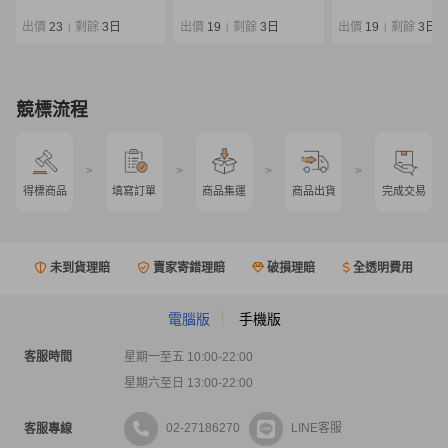
ャメックス スター開
発 釣武者 ロッド コ
出價
23
剩餘
3日
出價
19
剩餘
3日
出價
19
剩餘
3日
|
|
|
ム クエ あら モロコ
競標流程
>
>
>
>
得標商品
填寫訂單
商品集運
商品出貨
完成交易
未到貨理賠
賣家寄錯理賠
破損理賠
全透明費用
電腦版
手機版
客服時間
星期一至五 10:00-22:00
星期六至日 13:00-22:00
02-27186270
LINE客服
客服專線