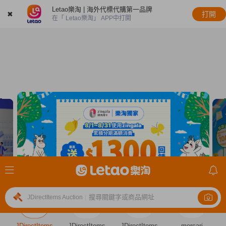
Letao樂淘 | 海外代標代購第一品牌
✖
打開
在「 Letao樂淘」 APP中打開
搜尋關鍵字或商品網址
JDirectItems Auction
|
JDirectItems
JDirectItems
JDirectItems
mercari