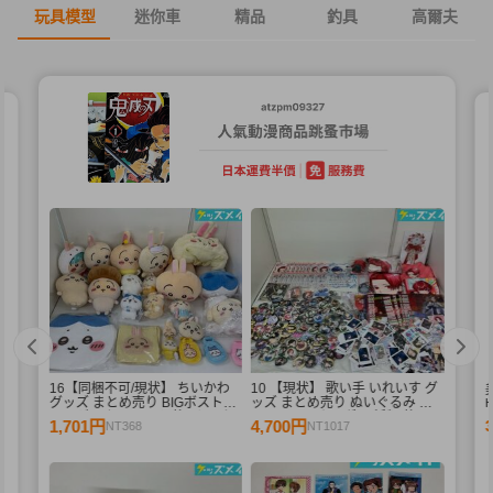
玩具模型
迷你車
精品
釣具
高爾夫
16【同梱不可/現状】 ちいかわ
10 【現状】 歌い手 いれいす グ
く
グッズ まとめ売り BIGボストン
ッズ まとめ売り ぬいぐるみ バ
エ
バッグ、ぬいぐるみ 他 / ちいか
ッジ・キーホルダー 紙類 他
1,701円
4,700円
NT368
NT1017
個
わ