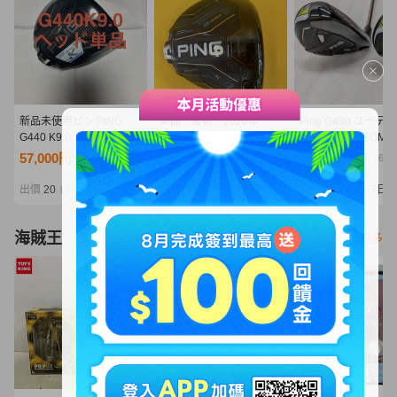
新品未使用ピン PING
美品 最新 2026年
Ping G430 ユーテ
G440 K9.0 ドライバーヘ
PING G440 K ドライバー
ィ TOUR CHROM U
ッド 1Wヘッド単品
10.5度 ヘッド単品
U5 2本セット
57,000円
51,001円
40,500円
NT12,334
NT11,036
NT8,764
出價
20
剩餘
2 時
出價
14
剩餘
7日
出價
13
剩餘
7日
|
|
|
海賊王
看更多