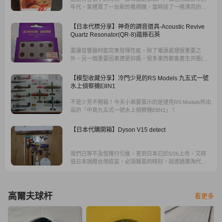
年代，家裡買了一台新的電視機，當時送了一捲漂亮的
VHS錄影帶，我透過新的電視機撥放了它，便深深的被演
唱者的音色與韻味深深吸引住，這就是我與河合奈保子的
【日本代標分享】神奇的調音道具-Acoustic Revive
第一次相遇。這個錄影帶一直埋藏在我的心中珍藏著，還
Quartz Resonator(QR-8)諧振石英
記得小時候一搬家後就被弄丟了，當時一直找都找不到，
現在終於能如願以償。
要讓音響器材能完美發揮性能，除了電源處理很重要之
外，另一個重要因素便是抑振，很多東西都會產生共振(或
稱諧振)，包含電源開關、插座、電線插頭、音響器材、喇
叭，甚至房屋的牆壁、天花板、地板、門、窗都會產生，
【模型收藏分享】冷門少見的RS Models 九五式一號
這些共振往往會干擾音響的聲音傳遞。不過由於從未用過
水上偵察機E8N1
此產品，也不知效果如何，因此想找較便宜的二手貨來試
試，便上日本網站搜尋，發現這產品賣的人不多，價格也
不是少見不開箱！今天小弟要展示的是捷克RS Models所出
都頗硬的，只比台灣價便宜一些而已，好不容易在Y拍找到
品的「中島九五式一號水上偵察機E8N1」！
有人低價起標全新品...
【日本代購開箱】Dyson V15 detect
我們已等不及恆隆行引進，查到日本已於5/26上市，又時
值日本捐贈台灣疫苗，必須報恩的時刻，就透過樂淘代購
下單了。因為包裝內還有落地置放架，整箱重量高達13公
斤，國際空運要兩千多元。
高爾夫球杆
看更多