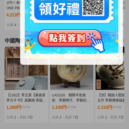
1円～ 未開封 メガハウス
メガハウス エクセレント
MegaHouse P.O.P
ONE PIECE P.O.P たしぎ
モデル P.O.P LIMITED
ロビン ワンピース O
POP DX 雨のシリュウ 海
EDITION ボア・ハンコッ
PIECE フィギュア
4,213円
1,910円
1,320円
NT911
NT413
NT285
軍本部大将 黄猿 ボルサリ
ク Ver.WHITE ワンピース
ウス Portrait.Of.Pira
ーノ
ONE PIECE フィギュア
古 Y11519296
出價
4
剩餘
2日
出價
4
剩餘
1日
出價
3
剩餘
1日
|
|
|
未開封 Y11519299
中國陶瓷器
看更多
【1582】李王家【楽善斎
UA5S28 朝鮮半島美
【流】韓国人間国宝
李方子 作】高麗焼 青磁茶
術 李朝時代 李朝初
五作 李朝傅統磁器
碗「感謝」蓋付 径15cm
期 刷毛目茶碗 古茶
砂大花瓶 幅32cm 
1,200円
1,100円
2,310円
NT259
NT238
NT499
共布 共箱・青磁陽刻竹文
碗 時代茶碗 茶道具
UH847
蓋付茶碗 茶道具 韓国陶芸
出價
2
剩餘
7日
出價
2
剩餘
7日
出價
2
剩餘
7日
|
|
|
朝鮮美術