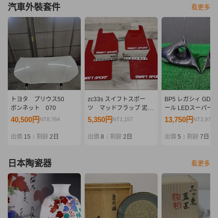
汽車外裝套件
看更多
トヨタ プリウス50
zc33s スイフトスポー
BP5 レガシィ GD 
ボンネット 070
ツ マッドフラップ 泥除
ール LEDスーパー
け
ステッカー・取説付
40,500円
5,350円
13,750円
NT8,764
NT1,157
NT2,975
出價
15
剩餘
2日
出價
8
剩餘
2日
出價
5
剩餘
7日
|
|
|
日本陶瓷器
看更多