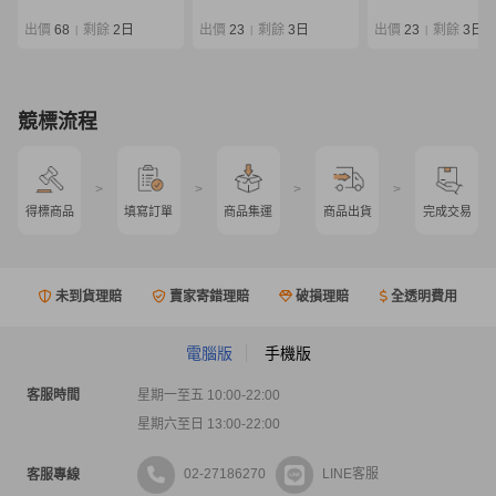
ジギングロッド 同梱
×/220
出價
68
剩餘
2日
出價
23
剩餘
3日
出價
23
剩餘
3日
|
|
|
競標流程
>
>
>
>
得標商品
填寫訂單
商品集運
商品出貨
完成交易
未到貨理賠
賣家寄錯理賠
破損理賠
全透明費用
電腦版
手機版
客服時間
星期一至五 10:00-22:00
星期六至日 13:00-22:00
02-27186270
LINE客服
客服專線