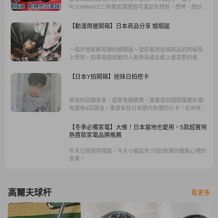
ROOMMATE三用電氣調理盤可滿足你想煎、想烤、想炒、
想燜等多變的料理方式慾望，最重要的是，煮完只要洗這
一盤就好。
【動漫周邊開箱】日本商品分享 婚姻届
一個非常新鮮有趣的婚姻届～當初看到這個商品的時候馬
上想到，如果兩個相愛的人能夠為彼此獻上最真摯的進擊
之愛，那肯定是最令人感到幸福的事了吧！更重要的是，
能夠在最愛的角色們的見證之下許下承諾，親筆寫下自己
【日本Y拍開箱】迷妹日拍挖卡
與對方的名字，完成終身的大事與心願，甜蜜蜜的滋味卻
又甜而不膩。
樂淘的回饋很多，經常免服務費，還會提供國際運費折價/
免運券&回饋金，像是有些日本國內免運的小卡，在用券後
只要付"商品本身價錢+日本銀行匯費+台灣國內運費"，對想
買一套空專或是比較重的周邊而言真的是福音。
【冬季必備家電】大推！日本當地也愛用，5款超實用
熱賣款家電品牌推薦
冬天已經悄悄降臨，今天小編就來介紹5款讓你暖進心裡的
家電。
高爾夫球杆
看更多