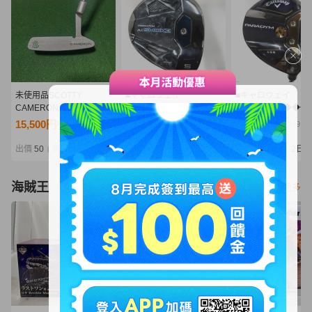
未使用品SCOTTY
■キャロウェイ
■キャロウェイ
CAMERON スコッティキ
■PARADYM Ai SMOKE
■PARADYM ◆◆◆
ャメロン パター Lucky
MAX
5W■5W■SR■TENSE
15,500円
12,200円
5,775円
NT3,354
NT2,640
NT1,249
Clover SELECT ニューポ
5W■5W■S■SPEEDER
for CW(PARADYM 
ート2 ラッキークローバ
NX BLACK 50■中古■1円
訳有中古■1円～
出價
50
剩餘
2日
出價
33
剩餘
2日
出價
28
剩餘
2日
|
|
|
ー33インチ ヘッドカバ
～
ー付き
海賊王
看更多