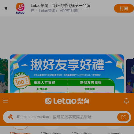
Letao樂淘 | 海外代標代購第一品牌
✖
打開
在「 Letao樂淘」 APP中打開
搜尋關鍵字或商品網址
JDirectItems Auction
|
JDirectItems
JDirectItems
JDirectItems
mercari