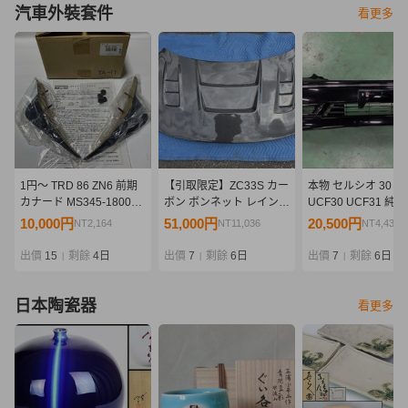
汽車外裝套件
看更多
1円～ TRD 86 ZN6 前期
【引取限定】ZC33S カー
本物 セルシオ 30 後
カナード MS345-18004
ボン ボンネット レインカ
UCF30 UCF31 純
未使用
バー付き グッドガン
ションフロント バ
10,000円
51,000円
20,500円
NT2,164
NT11,036
NT4,436
GoodGun 美品
リップスポイラー 
スポイラー エアロ 
出價
15
剩餘
4日
出價
7
剩餘
6日
出價
7
剩餘
6日
|
|
|
ー移設仕様
日本陶瓷器
看更多