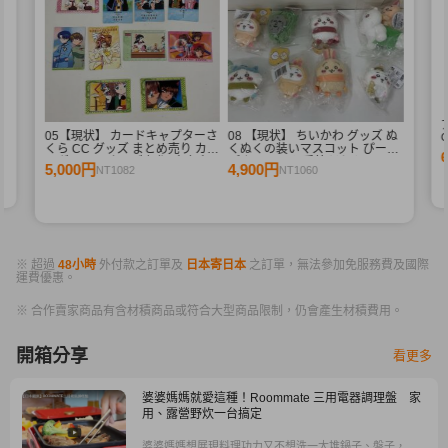
束
05【現状】 カードキャプターさ
08 【現状】 ちいかわ グッズ ぬ
G
くら CC グッズ まとめ売り カー
くぬくの装いマスコット ぴーぽ
ドダス マスターズ 初版 木之本
ぽぬいぐるみ 季節だもんマスコ
5,000円
4,900円
NT1082
NT1060
桜 少狼 他
ット うさぎ ハチワレ 他
※ 超過
48小時
外付款之訂單及
日本寄日本
之訂單，無法參加免服務費及國際
運費優惠。
※ 合作賣家商品有含材積商品或符合大型商品限制，仍會產生材積費用。
開箱分享
看更多
婆婆媽媽就愛這種！Roommate 三用電器調理盤 家
用、露營野炊一台搞定
婆婆媽媽想展現料理功力又不想洗一大堆鍋子、盤子，