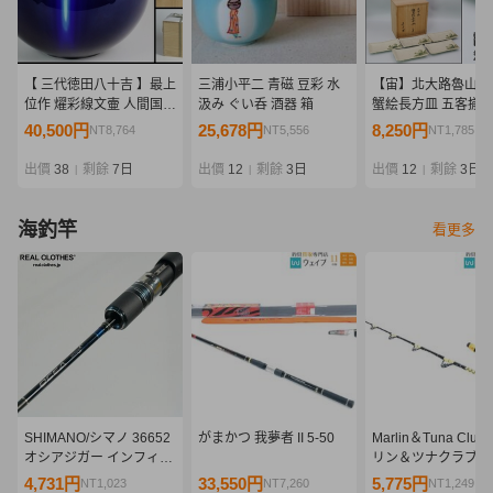
【 三代徳田八十吉 】最上
三浦小平二 青磁 豆彩 水
【宙】北大路魯山人
位作 燿彩線文壷 人間国宝
汲み ぐい呑 酒器 箱
蟹絵長方皿 五客揃 
共箱 保証
3.6cm 幅22cm 清
40,500円
25,678円
8,250円
NT8,764
NT5,556
NT1,785
識箱 愛らしい蟹文
象的 角皿 向付 懐石
出價
38
剩餘
7日
出價
12
剩餘
3日
出價
12
剩餘
3日
|
|
|
茶懐石 [E]7G28.n.D
海釣竿
看更多
SHIMANO/シマノ 36652
がまかつ 我夢者 II 5-50
Marlin＆Tuna Club
オシアジガー インフィニ
リン＆ツナクラブ 80
ティ B634 ベイトロッド
ローリングロッド
4,731円
33,550円
5,775円
NT1,023
NT7,260
NT1,249