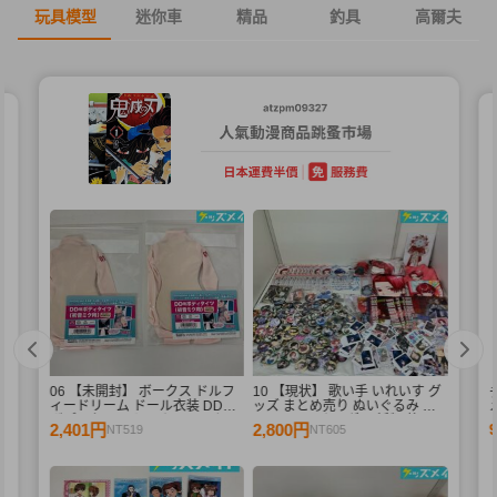
玩具模型
迷你車
精品
釣具
高爾夫
06 【未開封】 ボークス ドルフ
10 【現状】 歌い手 いれいす グ
ィードリーム ドール衣装 DD用
ッズ まとめ売り ぬいぐるみ バ
メ
ボディタイツ セミホワイトカラ
ッジ・キーホルダー 紙類 他
2,401円
2,800円
NT519
NT605
ー 初音ミク 2点 A /ドール