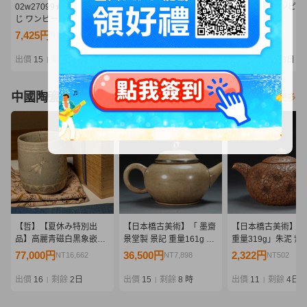
02w27099★1円~ 一番く
09/A370★ワンピース
09/A360★ワンピー
じ ワンピース -エルバフ
Grandista -
Grandista -
編- GIANT BASH!! Vol.1
MONKEY.D.LUFFY
MARSHALL.D.TEA
7,425円
940円
810円
NT1,606
NT203
NT175
ラストワン賞 ロキ ※未開
GEAR5-Ⅲ モンキー・
マーシャル・D・テ
封 フィギュア 中古品【牛
D・ルフィ ギア5★フィ
チ★黒ひげ★フィギ
出價
15
剩餘
2日
出價
9
剩餘
3日
出價
6
剩餘
3日
|
|
|
久店】
ギュア★ニカ★バンダイ
★バンプレスト★プ
★プライズ★未開封品
ズ★未開封品
中國陶瓷器
看更多
【哲】【夏休み特別出
【日本橋古美術】「 墨齋
【日本橋古美術】「
品】高麗青磁白黒象嵌蜂
景堂製 景記 重量161g 」
重量319g」朱泥 紫
と菊花文筒茶碗（高麗時
朱泥 紫砂 壺 宜興 紫砂 壷
宜興 紫砂 壷 茶壺 煎
77,000円
36,500円
2,322円
NT16,662
NT7,898
NT502
代・13世紀）
茶壺 煎茶 急須 孟臣 紫泥
須 孟臣 紫泥 水平 清
水平 清 明 紫砂壺 紫砂壷
砂壺 紫砂壷 茶道具
出價
16
剩餘
2日
出價
15
剩餘
8 時
出價
11
剩餘
4日
|
|
|
茶道具