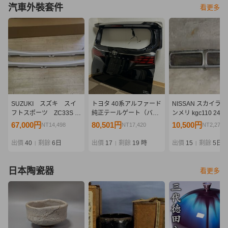
汽車外裝套件
看更多
SUZUKI スズキ スイ
トヨタ 40系アルファード
NISSAN スカイライ
フトスポーツ ZC33S 純
純正テールゲート（バッ
ンメリ kgc110 240
正サイドアンダーガーニ
クドア） リアビューカメ
フロント グリル 日産
67,000円
80,501円
10,500円
NT14,498
NT17,420
NT2,272
ッシュ サイドスポイラ
ラ付き (AGH40W,
ッサン SKYLINE gc
ー 99112-68R00-
AGH45W, AAHH40W,
旧車 当時物
出價
40
剩餘
6日
出價
17
剩餘
19 時
出價
15
剩餘
5日
|
|
|
ZVR 未装着・新品
AAHH45W)
日本陶瓷器
看更多