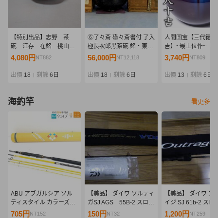
【特別出品】志野 茶
⑥了々斎 碌々斎書付 了入
人間国宝【三代徳田
碗 江存 在銘 桃山時
極長次郎黒茶碗 銘・東陽
吉】~最上位作~『
代
坊(二重箱)
壷』共箱 a862
4,080円
56,000円
3,740円
NT882
NT12,118
NT809
出價
18
剩餘
6日
出價
18
剩餘
6日
出價
13
剩餘
6日
|
|
|
海釣竿
看更多
ABU アブガルシア ソル
【美品】 ダイワ ソルティ
【美品】 ダイワ ア
ティスタイル カラーズ
ガSJ AGS 55B-2 スロー
イジ SJ 61b-2 ス
STCS 905MT AY
ジギング ジギングロッド
ギング ジギングロ
705円
150円
1,200円
NT152
NT32
NT259