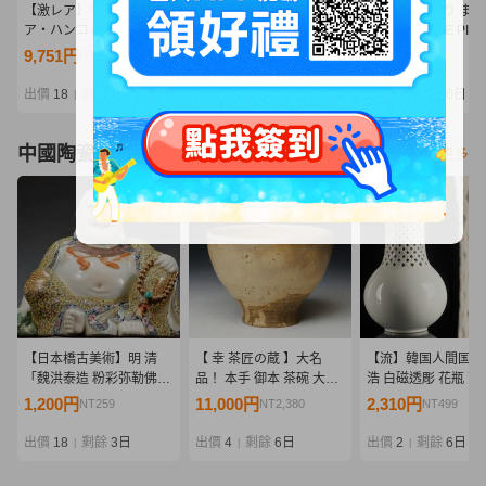
【激レア】ワンピース ボ
一番くじ ワンピース エル
1円～ 売り切り ま
ア・ハンコック セラフィ
バフ編 D賞 ブロギー
り 未使用 ONE PIE
ムVer. 1/4 GK ガレージキ
MASTERLISE EXPIECE
ンピース フィギュア 
9,751円
10,500円
510円
NT2,110
NT2,272
NT110
ット フィギュア 樹脂スタ
フィギュア
種 11点セット ルフ
チュー 龍×POP Studio
ョッパー 他 インテ
出價
18
剩餘
6日
出價
7
剩餘
2日
出價
7
剩餘
6日
|
|
|
コレクター
中國陶瓷器
看更多
【日本橋古美術】明 清
【 幸 茶匠の蔵 】大名
【流】韓国人間国宝
「魏洪泰造 粉彩弥勒佛坐
品！ 本手 御本 茶碗 大納
浩 白磁透彫 花瓶 高3
像 佛像 」重量2888g 粉
言 日野資枝箱◆当店保証
共箱 HF081
1,200円
11,000円
2,310円
NT259
NT2,380
NT499
彩 色絵 粉彩 古陶磁 花入
李朝初期 茶道具『茶人の
れ 花器
言葉』
出價
18
剩餘
3日
出價
4
剩餘
6日
出價
2
剩餘
6日
|
|
|