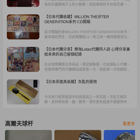
免的灰塵跟椅子上的小劃痕。目前使用的平台有空運一次
性免運的優勢(3公斤)所以還是很佛心的價格的！
【日本代購收藏】MILLION THE＠TER
GENERATION系列 CD開箱
這次開箱的是MILLION THE＠TER GENERATION系列，
基本接近齊全，目前唯獨缺12。和之前一樣同樣是從日本
yahoo拍賣上標下來的，購買通路同樣是樂淘代購 我個人
有強迫症，收集CD或BD之類的時候，通常都喜歡把一整個
【日本代購分享】樂淘Letao代購同人誌 心得分享兼
系列收齊
給未來的自己留個紀錄
在台灣想購買日本商品，我試過集運，也試過私人代購，
但使用專門的代購網站還是第一次，而這第一次就獻給了
樂淘！
【日本茶道具收藏】灰匙的使用
今天來介紹茶道具中的炭道具之一的灰匙。灰匙又稱灰
剷，其材質有銅，鐵，銀等，現代更有鋁或不銹鋼等材
質。通常灰匙有不同的造型與大小，有的尖頭，有的平
頭，大小各異，完全依照風炉火鉢的大小規格，及使用方
式而做不同選擇，通常會準備數款以備不同功能使用。
高爾夫球杆
看更多