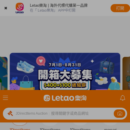
Letao樂淘 | 海外代標代購第一品牌
✖
打開
在「 Letao樂淘」 APP中打開
搜尋關鍵字或商品網址
JDirectItems Auction
|
JDirectItems
JDirectItems
JDirectItems
mercari