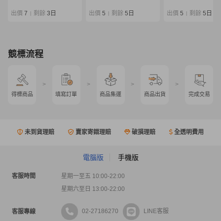
SALTIGA
Outrage
出價
7
剩餘
3日
出價
5
剩餘
5日
出價
5
剩餘
5日
|
|
|
競標流程
>
>
>
>
得標商品
填寫訂單
商品集運
商品出貨
完成交易
未到貨理賠
賣家寄錯理賠
破損理賠
全透明費用
電腦版
手機版
客服時間
星期一至五 10:00-22:00
星期六至日 13:00-22:00
02-27186270
LINE客服
客服專線