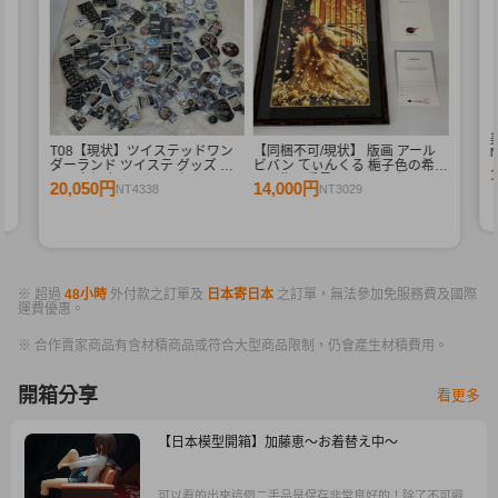
束
T08【現状】ツイステッドワン
【同梱不可/現状】 版画 アール
ダーランド ツイステ グッズ ま
ビバン てぃんくる 梔子色の希
とめ売り 缶バッジ アクリルコー
C/E 作品番号 50/50 / ミクスドメ
20,050円
14,000円
NT4338
NT3029
スター ミニアクリルスタンド 他
ディア
※ 超過
48小時
外付款之訂單及
日本寄日本
之訂單，無法參加免服務費及國際
運費優惠。
※ 合作賣家商品有含材積商品或符合大型商品限制，仍會產生材積費用。
開箱分享
看更多
【日本模型開箱】加藤恵～お着替え中～
可以看的出來這個二手品是保存非常良好的！除了不可避