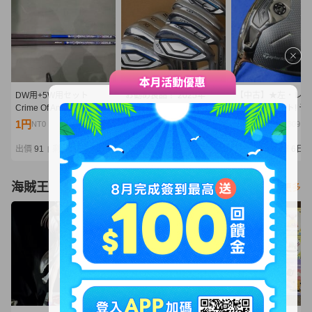
DW用+5W用セット
お勧め良品！ 2025年
【中古】★左・レフ
Crime Of Angel B.Angel
PING G440 アイアン 緑
★ 1円 スタート! テ
FLEX-Ⅴ(SR相当) クライ
ドット NS.950GH
ーメイド 2025 Qi3
1円
17,050円
6,050円
NT0
NT3,689
NT1,309
ムオブエンジェル バーニ
neo/S #6~UW/52/56 8
イバー（10.5°）【
ングエンジェル
本セット ￥237,600
2025 Diamana BLU
出價
91
剩餘
6日
出價
38
剩餘
2日
出價
34
剩餘
6日
|
|
|
TM50（ブルー）
海賊王
看更多