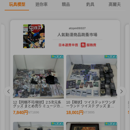
玩具模型
迷你車
精品
釣具
高爾夫
12【同梱不可/現状】2.5次元系
10【現状】ツイステッドワンダ
グッズ まとめ売り ミュージカル
ーランド ツイステ グッズ まと
刀剣乱舞 等 缶バッジ ブルーレ
め売り アクリルスタンド 缶バッ
7,840円
18,001円
NT1696
NT3895
イ 他
ジ アクリルキーホルダー 他