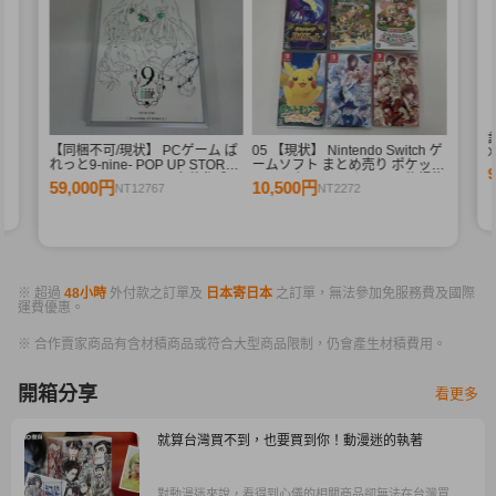
束
【同梱不可/現状】 PCゲーム ぱ
05 【現状】 Nintendo Switch ゲ
X
れっと9-nine- POP UP STORE
ームソフト まとめ売り ポケット
branches of memory 九條都 和
モンスター バイオレット 牧場物
59,000円
10,500円
NT12767
NT2272
泉つばす 直筆サイン入り プリモ
語 他
アート
※ 超過
48小時
外付款之訂單及
日本寄日本
之訂單，無法參加免服務費及國際
運費優惠。
※ 合作賣家商品有含材積商品或符合大型商品限制，仍會產生材積費用。
開箱分享
看更多
就算台灣買不到，也要買到你！動漫迷的執著
對動漫迷來說，看得到心儀的相關商品卻無法在台灣買