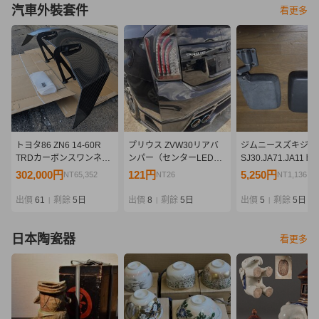
汽車外裝套件
看更多
トヨタ86 ZN6 14-60R
プリウス ZVW30リアバ
ジムニースズキジム
TRDカーボンスワンネッ
ンパー（センターLEDバ
SJ30.JA71.JA11
ク GTウィング MS342-
ックフォグランプ付き）
ー、サイドミラー左
302,000円
121円
5,250円
NT65,352
NT26
NT1,136
18006 廃盤 希少
KUHL RACING
ット
出價
61
剩餘
5日
出價
8
剩餘
5日
出價
5
剩餘
5日
|
|
|
日本陶瓷器
看更多