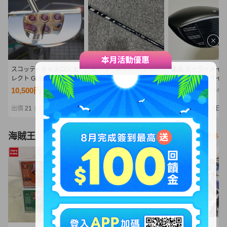
スコッティキャメロン セ
テーラーメイド ドライバ
美品 テーラーメイ
レクト GOLO S5 センタ
ー用 スリーブ・グリップ
Qi4D 10.5° ドライ
ーシャフト ☆ ミラーフィ
付シャフト単体 VENTUS
ッド 単体 HC付 日
10,500円
1,100円
21,000円
NT2,272
NT238
NT4,544
ニッシュ！！正規品で
BLUE VELOCORE ベン
正規品 ヘッドの
す！
タス ブルー 6S フジク
出價
21
剩餘
1日
出價
18
剩餘
1日
出價
18
剩餘
3日
|
|
|
ラ
海賊王
看更多