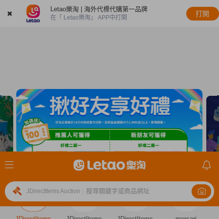
Letao樂淘 | 海外代標代購第一品牌
✖
打開
在「 Letao樂淘」 APP中打開
搜尋關鍵字或商品網址
JDirectItems Auction
|
JDirectItems
JDirectItems
JDirectItems
mercari