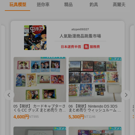
玩具模型
迷你車
精品
釣具
高爾夫
05【現状】 カードキャプターさ
06 【現状】Nintendo DS 3DS
酷
くら CC グッズ まとめ売り カー
まとめ売り ウィッシュルーム リ
ドダス マスターズ 初版 木之本
ズム天国 他 本体 箱無しソフト
4,600円
5,300円
NT995
NT1146
桜 少狼 他