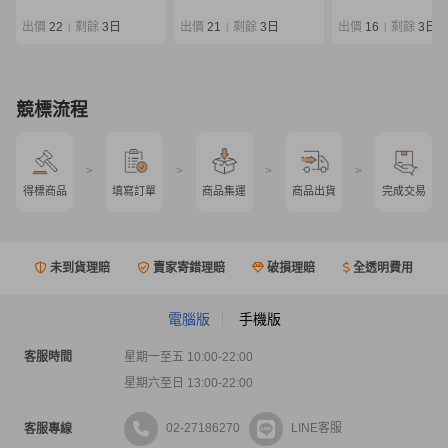
出價
22
剩餘
3日
出價
21
剩餘
3日
出價
16
剩餘
3日
|
|
|
競標流程
>
>
>
>
得標商品
填寫訂單
商品集運
商品出貨
完成交易
未到貨理賠
賣家寄錯理賠
破損理賠
全透明費用
電腦版
手機版
客服時間
星期一至五 10:00-22:00
星期六至日 13:00-22:00
02-27186270
LINE客服
客服專線