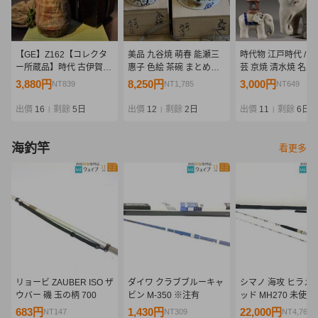
【GE】Z162【コレクタ
美品 九谷焼 萌春 能瀬三
時代物 江戸時代 / 
ー所蔵品】時代 古伊賀耳
惠子 色絵 茶碗 まとめ
芸 京焼 清水焼 名工
付花入/日本美術 伊賀焼
て 茶道具
鱗 青木木米 / 彩色 
3,880円
8,250円
3,000円
NT839
NT1,785
NT649
花器 花瓶 古陶 骨董品 時
塔 香炉 / 古陶磁製 
代品 美術品 古美術品 ys
道具 骨董品 / 高さ21
出價
16
剩餘
5日
出價
12
剩餘
2日
出價
11
剩餘
6日
|
|
|
海釣竿
看更多
リョービ ZAUBER ISO ザ
ダイワ クラブブルーキャ
シマノ 海攻 ヒラメ
ウバー 磯 玉の柄 700
ビン M-350 ※注有
ッド MH270 未使用
683円
1,430円
22,000円
NT147
NT309
NT4,760