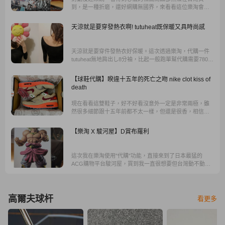
到，是一種折磨，還好網購無國界，來看看這位樂淘會員
到底買了哪些台灣買不到的動漫商品吧。
天涼就是要穿發熱衣啊! tutuheat既保暖又具時尚感
天涼就是要穿件發熱衣好保暖。這次透過樂淘，代購一件
tutuheat無地肩出し8分袖，比起一般跑單幫代購需要780
元，到letao樂淘日本代購一件只要360元，等於買一送一，
非常划算，也讓我忍不住一次入手二件。
【球鞋代購】睽違十五年的死亡之吻 nike clot kiss of
death
現在看看這雙鞋子，好不好看沒意外一定是非常兩極，雖
然很多細節跟十五年前都不太一樣，但還是很香，相信很
多人應該覺得很醜，但對我來說真的是一雙回憶的鞋子，
只能說冠希真的走得很前面，我心中亞洲的潮流ICON還是
【樂淘 X 駿河屋】D賞布羅利
他
這次我在樂淘使用"代購"功能，直接來到了日本最猛的
ACG購物平台駿河屋，買到我一直很想要但台灣動不動就
破1600、1700的D賞布羅利。
高爾夫球杆
看更多