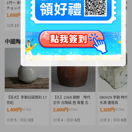
1円～ 未開封 ONE PIECE
【一番くじ】ワンピース
◇未開封 箱イタミ
チョッパー 目指せ海賊フ
-エルバフ編- GIANT
S.H.Figuarts 百獣
ィギュア 全4種
BASH!! Vol.1 C賞 ナミ
ドウ(人獣型) 『ONE
1,650円
3,600円
1,827円
NT357
NT779
NT395
MASTERLISE EXPIECE
PIECE』 フィギュ
2点セット☆未開封
ワンピース 同梱不可
出價
13
剩餘
1日
出價
10
剩餘
3日
出價
6
剩餘
3日
|
|
|
（4787）
スタート
中國陶瓷器
看更多
【茶犬】李朝白磁徳利 17
【久】2368 朝鮮 時代
080429 李朝 時代 
世紀
古作 古陶磁 壺 骨董 古美
水滴 書道具
術 花器 花入
1,400円
2,600円
1,320円
NT302
NT562
NT285
出價
5
剩餘
3日
出價
4
剩餘
6日
出價
3
剩餘
6日
|
|
|