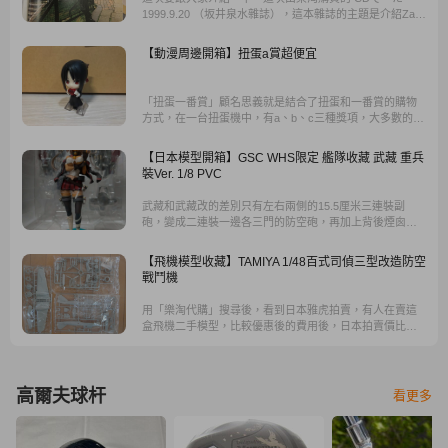
1999.9.20 （坂井泉水雜誌），這本雜誌的主題是介紹Zard
best request memorial的專輯發表..
【動漫周邊開箱】扭蛋a賞超便宜
「扭蛋一番賞」顧名思義就是結合了扭蛋和一番賞的購物
方式，在一台扭蛋機中，有a、b、c三種獎項，大多數的系
列中a賞為公仔、b賞為吊飾、c賞為徽章，雖然出自同個系
列，但各個獎項的市面價格卻差距甚遠，有時熱門動漫扭
【日本模型開箱】GSC WHS限定 艦隊收藏 武藏 重兵
蛋中a賞小公仔的價格甚至批敵一般的大型公仔。
裝Ver. 1/8 PVC
武藏和武藏改的差別只有左右兩側的15.5厘米三連裝副
砲，變成二連裝一邊各三門的防空砲，再加上背後煙囪多
了一個平台加兩門二連裝防空炮而已，最後就是基本的顏
色差異，改的顏色與大和不搭所以我選擇了沒改的。
【飛機模型收藏】TAMIYA 1/48百式司偵三型改造防空
戰鬥機
用「樂淘代購」搜尋後，看到日本雅虎拍賣，有人在賣這
盒飛機二手模型，比較優惠後的費用後，日本拍賣價比台
灣售價相對便宜，於是就利用樂淘代購入手一盒。
高爾夫球杆
看更多