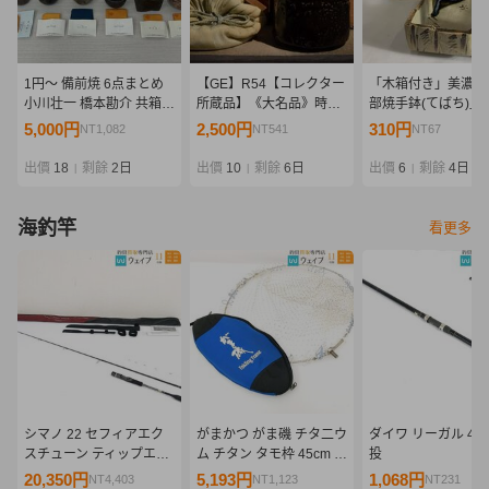
1円～ 備前焼 6点まとめ
【GE】R54【コレクター
「木箱付き」美濃焼
小川壮一 橋本勘介 共箱
所蔵品】《大名品》時代
部焼手鉢(てばち)」
共布 栞付き ぐい呑み 酒
瀬戸黒茶碗/日本美術 美濃
品 送料無料 1円
5,000円
2,500円
310円
NT1,082
NT541
NT67
盃 酒杯 酒器 花入 花器 陶
焼 茶道具 骨董品 時代品
【180-21.NT】
器 陶芸 工芸品 骨董 木箱
美術品 古美術品 sm
出價
18
剩餘
2日
出價
10
剩餘
6日
出價
6
剩餘
4日
|
|
|
海釣竿
看更多
シマノ 22 セフィアエク
がまかつ がま磯 チタ二ウ
ダイワ リーガル 4-4
スチューン ティップエギ
ム チタン タモ枠 45cm タ
投
ング S68MH-S 美品
モ網付 タモケース付属
20,350円
5,193円
1,068円
NT4,403
NT1,123
NT231