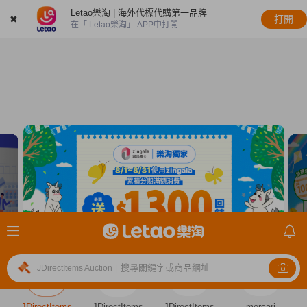
Letao樂淘 | 海外代標代購第一品牌
✖
打開
在「 Letao樂淘」 APP中打開
搜尋關鍵字或商品網址
JDirectItems Auction
|
JDirectItems
JDirectItems
JDirectItems
mercari