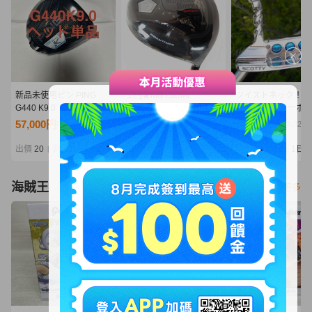
新品未使用ピン PING
１円★MUTSUMI
ツイストネック！！
G440 K9.0 ドライバーヘ
HONMA ムツミ ホンマ
セレクト ニューポー
ッド 1Wヘッド単品
鳳凰 -NEW MH488MAX-
☆ ミラーフィニッ
57,000円
4,180円
20,000円
NT12,334
NT904
NT4,328
高反発 チタンドライバー
正規品です！
ブラックIP 10.5度 (SR)
出價
20
剩餘
5 時
出價
16
剩餘
5日
出價
15
剩餘
1日
|
|
|
★
海賊王
看更多