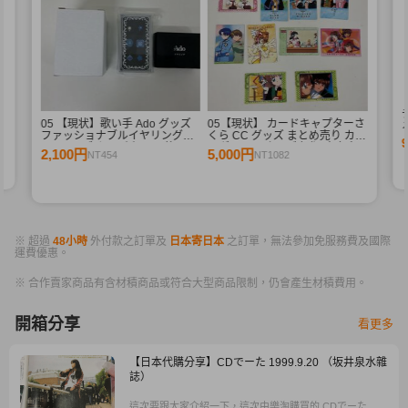
シ
05 【現状】歌い手 Ado グッズ
05【現状】 カードキャプターさ
メ
ファッショナブルイヤリング
くら CC グッズ まとめ売り カー
2ndライブ カムパネルラ 他
ドダス マスターズ 初版 木之本
2,100円
5,000円
NT454
NT1082
桜 少狼 他
※ 超過
48小時
外付款之訂單及
日本寄日本
之訂單，無法參加免服務費及國際
運費優惠。
※ 合作賣家商品有含材積商品或符合大型商品限制，仍會產生材積費用。
開箱分享
看更多
【日本代購分享】CDでーた 1999.9.20 （坂井泉水雜
誌）
這次要跟大家介紹一下，這次由樂淘購買的 CDでーた