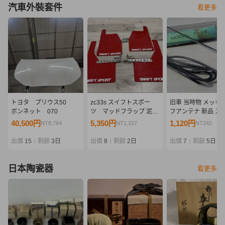
汽車外裝套件
看更多
トヨタ プリウス50
zc33s スイフトスポー
旧車 当時物 メッキ 
ボンネット 070
ツ マッドフラップ 泥除
フアンテナ 新品 ス
け
フロンテ クーペ 36
40,500円
5,350円
1,120円
NT8,764
NT1,157
NT242
LC10W セルボ SS2
すゞ ベレット GT G
出價
15
剩餘
3日
出價
8
剩餘
2日
出價
7
剩餘
5日
|
|
|
PR90 PR91W FF1 
ニ
日本陶瓷器
看更多