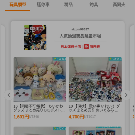
玩具模型
迷你車
精品
釣具
高爾夫
16【同梱不可/現状】 ちいかわ
10 【現状】 歌い手 いれいす グ
く
グッズ まとめ売り BIGボストン
ッズ まとめ売り ぬいぐるみ バ
エ
バッグ、ぬいぐるみ 他 / ちいか
ッジ・キーホルダー 紙類 他
1,601円
4,700円
NT346
NT1017
個
わ