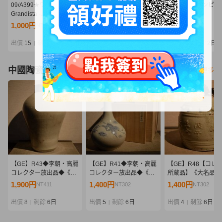
09/A399★ワンピース
09/A407★ワンピース
09/A406★ワンピー
Grandista -
Grandista -
Grandista -
MONKEY.D.LUFFY
MARSHALL.D.TEACH-
MARSHALL.D.TEA
1,000円
630円
740円
NT216
NT136
NT160
GEAR5-Ⅲ モンキー・
マーシャル・D・ティー
マーシャル・D・テ
D・ルフィ ギア5★フィ
チ★黒ひげ★フィギュア
チ★黒ひげ★フィギ
出價
15
剩餘
2日
出價
12
剩餘
2日
出價
11
剩餘
2日
|
|
|
ギュア★ニカ★バンダイ
★バンプレスト★プライ
★バンプレスト★プ
★プライズ★未開封品
ズ★未開封品
ズ★未開封品
中國陶瓷器
看更多
【GE】R43◆李朝・高麗
【GE】R41◆李朝・高麗
【GE】R48【コレ
コレクター放出品◆《大
コレクター放出品◆《大
所蔵品】《大名品》
名品》時代 李朝白磁壺/中
名品》時代 李朝染付雲鶴
陶釣鐘/中国美術 中
1,900円
1,400円
1,400円
NT411
NT302
NT302
国美術 中国古玩 朝鮮 韓
紋花瓶/中国美術 中国古玩
朝鮮 韓国 陶器 釣鐘 
国 壷 骨董品 時代品 美術
花器 骨董品 時代品 美術
董品 時代品 美術品 
出價
8
剩餘
6日
出價
5
剩餘
6日
出價
4
剩餘
6日
|
|
|
品 古美術品 sd
品 古美術品 sd
術品 sd