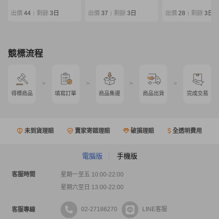
出價
44
剩餘
3日
出價
37
剩餘
3日
出價
28
剩餘
3日
|
|
|
競標流程
>
>
>
>
得標商品
填寫訂單
商品集運
商品出貨
完成交易
未到貨理賠
賣家寄錯理賠
破損理賠
全透明費用
電腦版
手機版
客服時間
星期一至五 10:00-22:00
星期六至日 13:00-22:00
02-27186270
LINE客服
客服專線