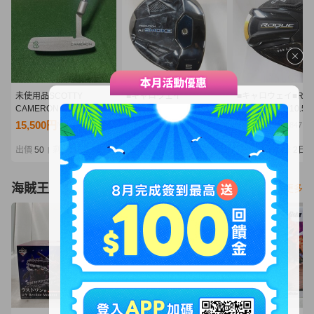
未使用品SCOTTY
■キャロウェイ
■キャロウェイ■ROG
CAMERON スコッティキ
■PARADYM Ai SMOKE
ST ◆◆◆ LS 10.5°
ャメロン パター Lucky
MAX
USA■1W■S■TENSEI
15,500円
12,200円
8,537円
NT3,354
NT2,640
NT1,847
Clover SELECT ニューポ
5W■5W■S■SPEEDER
WHITE 75(2022)
ート2 ラッキークローバ
NX BLACK 50■中古■1円
古■1円～
出價
50
剩餘
2日
出價
33
剩餘
2日
出價
28
剩餘
2日
|
|
|
ー33インチ ヘッドカバ
～
ー付き
海賊王
看更多