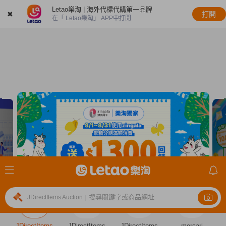
Letao樂淘 | 海外代標代購第一品牌
✖
打開
在「 Letao樂淘」 APP中打開
搜尋關鍵字或商品網址
JDirectItems Auction
|
JDirectItems
JDirectItems
JDirectItems
mercari