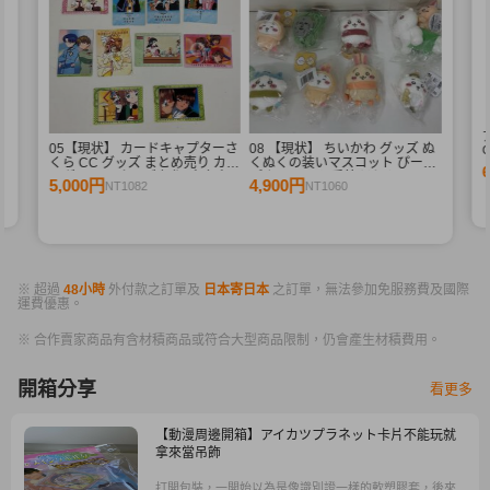
束
05【現状】 カードキャプターさ
08 【現状】 ちいかわ グッズ ぬ
G
くら CC グッズ まとめ売り カー
くぬくの装いマスコット ぴーぽ
ドダス マスターズ 初版 木之本
ぽぬいぐるみ 季節だもんマスコ
5,000円
4,900円
NT1082
NT1060
桜 少狼 他
ット うさぎ ハチワレ 他
※ 超過
48小時
外付款之訂單及
日本寄日本
之訂單，無法參加免服務費及國際
運費優惠。
※ 合作賣家商品有含材積商品或符合大型商品限制，仍會產生材積費用。
開箱分享
看更多
【動漫周邊開箱】アイカツプラネット卡片不能玩就
拿來當吊飾
打開包裝，一開始以為是像識別證一樣的軟塑膠套，後來