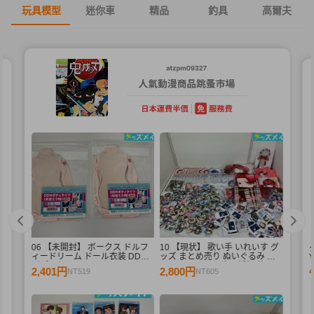
玩具模型
迷你車
精品
釣具
高爾夫
06 【未開封】 ボークス ドルフ
10 【現状】 歌い手 いれいす グ
ィードリーム ドール衣装 DD用
ッズ まとめ売り ぬいぐるみ バ
Y
ボディタイツ セミホワイトカラ
ッジ・キーホルダー 紙類 他
2,401円
2,800円
NT519
NT605
ー 初音ミク 2点 A /ドール