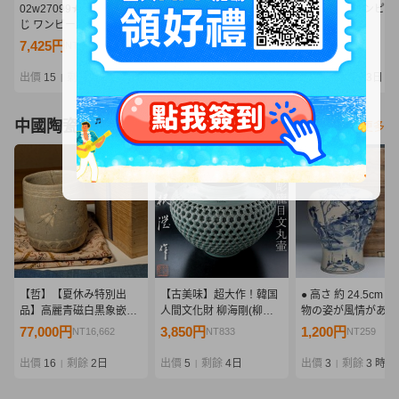
02w27099★1円~ 一番く
09/A370★ワンピース
09/A360★ワンピー
じ ワンピース -エルバフ
Grandista -
Grandista -
編- GIANT BASH!! Vol.1
MONKEY.D.LUFFY
MARSHALL.D.TEA
7,425円
940円
810円
NT1,606
NT203
NT175
ラストワン賞 ロキ ※未開
GEAR5-Ⅲ モンキー・
マーシャル・D・テ
封 フィギュア 中古品【牛
D・ルフィ ギア5★フィ
チ★黒ひげ★フィギ
出價
15
剩餘
2日
出價
9
剩餘
3日
出價
6
剩餘
3日
|
|
|
久店】
ギュア★ニカ★バンダイ
★バンプレスト★プ
★プライズ★未開封品
ズ★未開封品
中國陶瓷器
看更多
【哲】【夏休み特別出
【古美味】超大作！韓国
● 高さ 約 24.5cm 
品】高麗青磁白黒象嵌蜂
人間文化財 柳海剛(柳根
物の姿が風情があり
と菊花文筒茶碗（高麗時
瀅)作 二重透彫籠目文丸
良く描かれた 時代唐
77,000円
3,850円
1,200円
NT16,662
NT833
NT259
代・13世紀）
壷 茶道具 保証品 S3hN
付「大清康熙年製」
馬人物文 花瓶・明
出價
16
剩餘
2日
出價
5
剩餘
4日
出價
3
剩餘
3 時
|
|
|
花瓶 飾瓶 ●