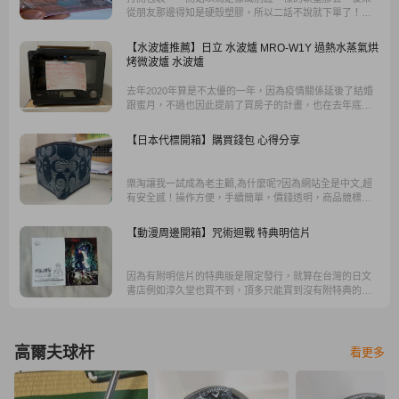
從朋友那邊得知是硬殼塑膠，所以二話不說就下單了！真
的是質量非常好，鍊子還是金色的，讓整體看起來更加高
級。
【水波爐推薦】日立 水波爐 MRO-W1Y 過熱水蒸氣烘
烤微波爐 水波爐
去年2020年算是不太優的一年，因為疫情關係延後了結婚
跟蜜月，不過也因此提前了買房子的計畫，也在去年底順
利的入住了，之後打算陸陸續續發一些文章介紹這期間買
的裝備，首先，就來介紹這次購買的水波爐！
【日本代標開箱】購買錢包 心得分享
樂淘讓我一試成為老主顧,為什麼呢?因為網站全是中文,超
有安全感！操作方便，手續簡單，價錢透明，商品競標情
況以及丟到關住都能輕鬆地一目了然！不會因此錯過喜愛
的商品~我就抱著試試看的心態打上我喜歡錢包的名字，結
【動漫周邊開箱】咒術迴戰 特典明信片
果還果真讓我找到了。
因為有附明信片的特典版是限定發行，就算在台灣的日文
書店例如淳久堂也買不到，頂多只能買到沒有附特典的普
通版，所以後來就決定從樂淘購買。
高爾夫球杆
看更多