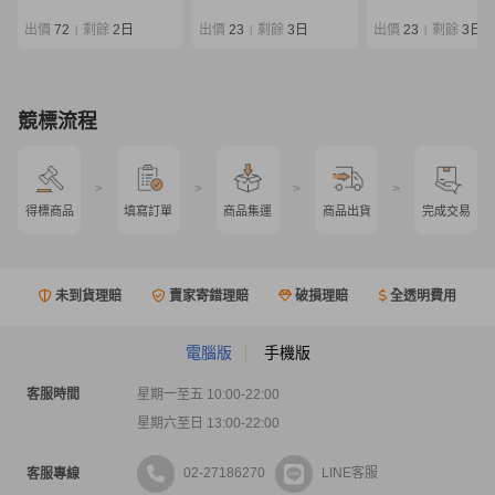
ジギングロッド 同梱
×/220
出價
72
剩餘
2日
出價
23
剩餘
3日
出價
23
剩餘
3日
|
|
|
競標流程
>
>
>
>
得標商品
填寫訂單
商品集運
商品出貨
完成交易
未到貨理賠
賣家寄錯理賠
破損理賠
全透明費用
電腦版
手機版
客服時間
星期一至五 10:00-22:00
星期六至日 13:00-22:00
02-27186270
LINE客服
客服專線