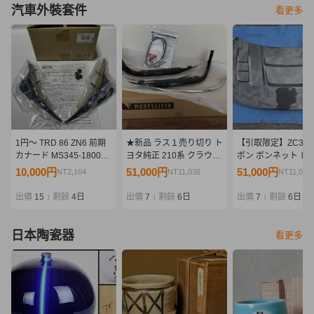
汽車外裝套件
看更多
1円～ TRD 86 ZN6 前期
★新品 ラス１売り切り ト
【引取限定】ZC33S
カナード MS345-18004
ヨタ純正 210系 クラウン
ボン ボンネット レ
未使用
マジェスタ モデリスタ フ
バー付き グッドガ
10,000円
51,000円
51,000円
NT2,164
NT11,036
NT11,036
ロントスパッツ フロント
GoodGun 美品
リップ バンパー 素地
出價
15
剩餘
4日
出價
7
剩餘
6日
出價
7
剩餘
6日
|
|
|
日本陶瓷器
看更多