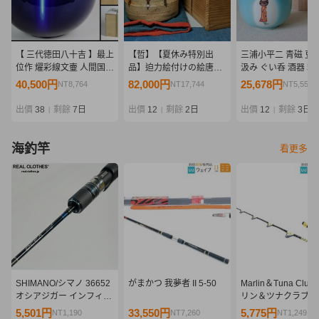
【 三代徳田八十吉 】最上
【哲】【夏休み特別出
三浦小平二 青磁 豆彩
位作 燿彩線文壷 人間国宝
品】迫力絵付けの絵唐津
汲み ぐい呑 酒器 箱
共箱 保証
筒茶碗（伝世・桃山時
40,500円
82,000円
25,678円
NT8,764
NT17,744
NT5,556
代）
出價
38
剩餘
7日
出價
12
剩餘
2日
出價
12
剩餘
3日
|
|
|
海釣竿
看更多
SHIMANO/シマノ 36652
がまかつ 我夢者 II 5-50
Marlin＆Tuna Club
オシアジガー インフィニ
リン＆ツナクラブ 80
ティ B634 ベイトロッド
ローリングロッド
5,501円
33,550円
5,775円
NT1,190
NT7,260
NT1,249