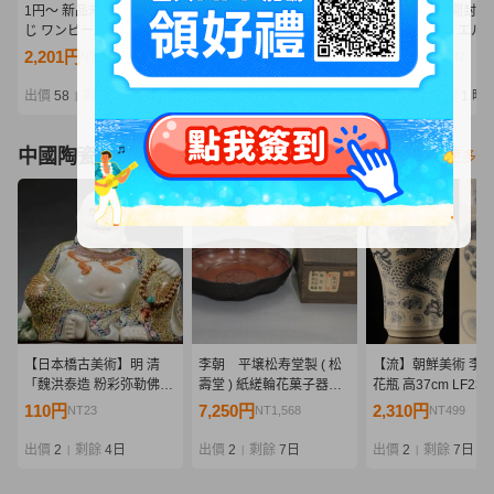
1円〜 新品未開封 一番く
1円〜 新品未開封 一番く
1円〜 新品未開封 
じ ワンピース エルバフ編
じ ワンピース エルバフ編
じ ワンピース エル
GIANT BASH!! Vol.2 B賞
GIANT BASH!! Vol.2 B賞
GIANT BASH!! Vol.
2,201円
2,400円
3,430円
NT476
NT519
NT742
サンジ MASTERLISE
サンジ MASTERLISE
スコッパー・ギャバ
EXPIECE フィギュア
EXPIECE フィギュア
MASTERLISE EXPI
出價
58
剩餘
1 時
出價
22
剩餘
1 時
出價
21
剩餘
1 時
|
|
|
②
フィギュア
中國陶瓷器
看更多
【日本橋古美術】明 清
李朝 平壌松寿堂製 ( 松
【流】朝鮮美術 李朝
「魏洪泰造 粉彩弥勒佛坐
壽堂 ) 紙縒輪花菓子器
花瓶 高37cm LF238
像 佛像 」重量2888g 粉
楽浪文様彩漆器 楽浪漆
110円
7,250円
2,310円
NT23
NT1,568
NT499
彩 色絵 粉彩 古陶磁 花入
器 朝鮮美術
れ 花器
出價
2
剩餘
4日
出價
2
剩餘
7日
出價
2
剩餘
7日
|
|
|