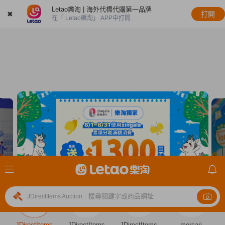
Letao樂淘 | 海外代標代購第一品牌
✖
打開
在「 Letao樂淘」 APP中打開
搜尋關鍵字或商品網址
JDirectItems Auction
|
JDirectItems
JDirectItems
JDirectItems
mercari