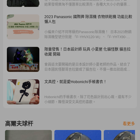
結果發現樂淘不僅匯率比較漂亮，各種大大小小的優惠也
是毫不手軟的發放，而且這些優惠更沒有一些繁瑣的使用
限制，所以就果斷跳槽了。
2023 Panasonic 國際牌 除濕機 衣物烘乾機 功能比較
懶人包
小編來介紹不同等級的Panasonic除濕機！ 日本2023熱銷
除濕機型號分別是 「F-YHVX120-W」、「F-YHTX90-
H」、「F-YZU60-P」。
限量發售！日本設計師 玩具 小夏屋 化貓怪獸 貓吉拉
收藏 開箱
會員這次要開箱的是日本設計師小夏老師的作品，結合了
日本國民怪獸哥吉拉變成了貓吉拉，不僅一推出就造成收
藏風潮，更在世界各地的玩具展限量發售，這次會員就透
過樂淘，成功買到喜愛的化貓怪獸，貓吉拉...
文具控，就是愛Hobonichi手帳書衣！
Hobonichi的手帳書衣，除了花色設計別出心裁，還有不少
小細節，難怪深受文具控的喜歡。
高爾夫球杆
看更多