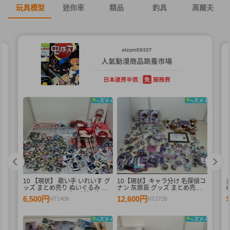
玩具模型
迷你車
精品
釣具
高爾夫
10 【現状】 歌い手 いれいす グ
10【現状】キャラ分け 名探偵コ
デ
ッズ まとめ売り ぬいぐるみ バ
ナン 灰原哀 グッズ まとめ売り
ル
ッジ・キーホルダー 紙類 他
缶バッジ アクリルスタンド フィ
6,500円
12,600円
NT1406
NT2726
ギュア 他