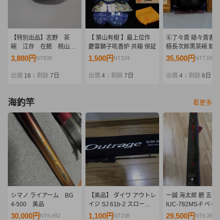
【特別出品】志野 茶
【 葉山有樹 】最上位作
⑥了々斎 碌々斎書付
碗 江存 在銘 桃山時
慶雲獅子吼香炉 共箱 保証
極長次郎黒茶碗 銘
代
坊(二重箱)
3,880円
1,500円
35,500円
NT839
NT324
NT7,682
出價
16
剩餘
7日
出價
4
剩餘
7日
出價
4
剩餘
6日
|
|
|
海釣竿
看更多
シマノ ライアーム BG
【美品】 ダイワ アウトレ
一誠 海太郎 碧 五十
4-500 美品
イジ SJ 61b-2 スロージ
IUC-782MS-F ベ
ギング ジギングロッド
ル issei
30,000円
1,100円
29,500円
NT6,492
NT238
NT6,383