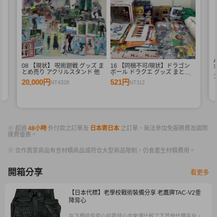
シ
08 【現状】 呪術廻戦 グッズ ま
16 【同梱不可/現状】ドラゴン
とめ売り アクリルスタンド 他
ボール ドラクエ グッズ まとめ
売り ドラゴンクエストXフィギ
20,000円
521円
NT4328
NT112
ュア Qposket キーホルダー ロン
グタオル 他
※ 超過
48小時
外付款之訂單及
日本寄日本
之訂單，無法參加免服務費及國際
運費優惠。
※ 合作賣家商品有含材積商品或符合大型商品限制，仍會產生材積費用。
開箱分享
看更多
【日本代標】老學校戰術裝備分享 老鷹牌TAC-V2垂
降背心
在下標這件背心前我就心血來潮比較了下其他代標平台，