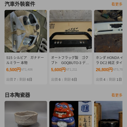
汽車外裝套件
看更多
S15 シルビア ガナドー
オートフラッグ製 ゴク
ホンダ HONDA イ
ルミラー 本物
ブト GOQBUTO-3 デリ
ラ DC2 純正 タイプ
カD:5 中期型 CV1W 中
ア バンパー 中古 希
6,500円
5,600円
26,800円
NT1,406
NT1,211
NT5,799
古 バンパーガード カ
車
ンガルーバンパー
出價
7
剩餘
6日
出價
6
剩餘
6日
出價
4
剩餘
1日
|
|
|
日本陶瓷器
看更多