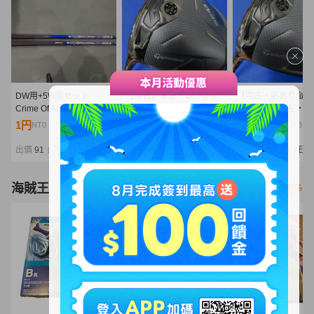
DW用+5W用セット
【中古】★左・レフティ
【中古・訳あり/試
Crime Of Angel B.Angel
★ 1円 スタート! テーラ
刻印あり】★左・レ
FLEX-Ⅴ(SR相当) クライ
ーメイド 2025 Qi35 ドラ
ィ★ テーラーメイ
1円
5,775円
6,325円
NT0
NT1,249
NT1,368
ムオブエンジェル バーニ
イバー（10.5°）【SR】
2025 Qi35 ドライ
ングエンジェル
2025 Diamana BLUE
（10.5°）【S】Dia
出價
91
剩餘
7日
出價
33
剩餘
7日
出價
29
剩餘
7日
|
|
|
TM50（ブルー）
GT60（ディアマナ
海賊王
看更多