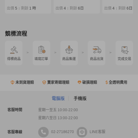
Outrage
出價
5
剩餘
1 時
出價
4
剩餘
6日
出價
4
剩餘
6日
|
|
|
競標流程
>
>
>
>
得標商品
填寫訂單
商品集運
商品出貨
完成交易
未到貨理賠
賣家寄錯理賠
破損理賠
全透明費用
電腦版
手機版
客服時間
星期一至五 10:00-22:00
星期六至日 13:00-22:00
02-27186270
LINE客服
客服專線