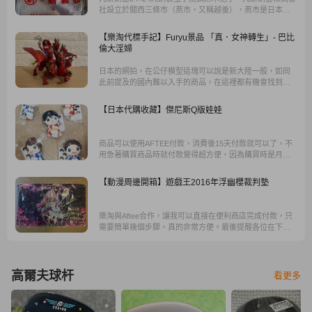
社設立於關西三條市（燕市，又稱越後），燕市是日本三
大刀具生產地，更是出產金屬餐具的名產地，著名的藤次
郎藤寅工業也是設立於此，竟然只要3000日圓....
【樂淘代標手記】Furyu景品 「真．女神轉生」- 巴比
倫大淫婦
日本的網拍，在公仔模型這塊可以說是新大陸一般，如同
此前提及的國內難以入手的商品，在這裡都有機會找到，
也有可能發現比國內便宜很多的價格，在這邊特別推薦
『樂淘』。
【日本代購收藏】傑尼斯Q版娃娃
商品可以使用AFTEE付款，消費後15天付款就可以了，不
用急著購買商品時就付款覺得超方便，因為購買時是月底
沒錢了，使用這個功能就不用刷卡，購買後的15天再付款
超方便的。
【動漫周邊開箱】遊戲王2016年浮幽櫻裁判墊
樂淘與Aftee合作，讓我可以直接在便利商店完成付款，只
需要簡單幾個步驟，真的非常方便。最後提醒各位在下標
前一定要先仔細看過商品描述，如果是日文也可以嘗試用
google翻譯，確認符合自己需求後在下標。
高爾夫球杆
看更多