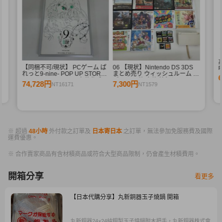
【同梱不可/現状】 PCゲーム ぱ
06 【現状】Nintendo DS 3DS
F
れっと9-nine- POP UP STORE
まとめ売り ウィッシュルーム リ
branches of memory 九條都 和
ズム天国 他 本体 箱無しソフト
74,728円
7,300円
NT16171
NT1579
泉つばす 直筆サイン入り プリモ
アート
※ 超過
48小時
外付款之訂單及
日本寄日本
之訂單，無法參加免服務費及國際
運費優惠。
※ 合作賣家商品有含材積商品或符合大型商品限制，仍會產生材積費用。
開箱分享
看更多
【日本代購分享】丸新銅器玉子燒鍋 開箱
丸新銅器24×24純銅製玉子燒鍋附木把手，丸新銅器株式會