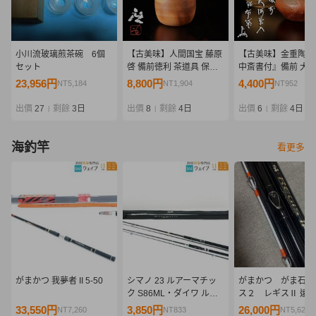
小川流玻璃煎茶碗 6個
【古美味】人間国宝 藤原
【古美味】金重陶陽
セット
啓 備前徳利 茶道具 保証
中斎書付』備前 大
品 d0UX
銘:布袋 茶道具 保証
23,956円
8,800円
4,400円
NT5,184
NT1,904
NT952
w8JT
出價
27
剩餘
3日
出價
8
剩餘
4日
出價
6
剩餘
4日
|
|
|
海釣竿
看更多
がまかつ 我夢者 II 5-50
シマノ 23 ルアーマチッ
がまかつ がま石 
ク S86ML・ダイワ ルア
ス２ レギスⅡ 遠
ーニスト 96MH 計2点 セ
４０ 美品
33,550円
3,850円
26,000円
NT7,260
NT833
NT5,626