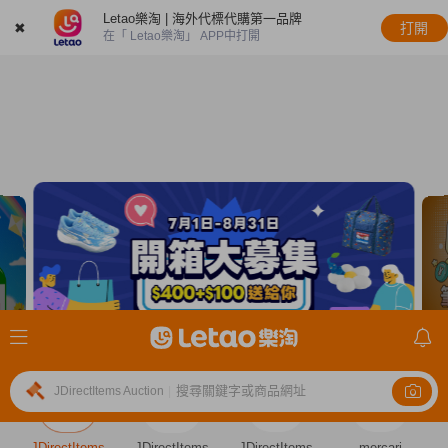
Letao樂淘 | 海外代標代購第一品牌
✖
打開
在「 Letao樂淘」 APP中打開
搜尋關鍵字或商品網址
JDirectItems Auction
|
JDirectItems
JDirectItems
JDirectItems
mercari