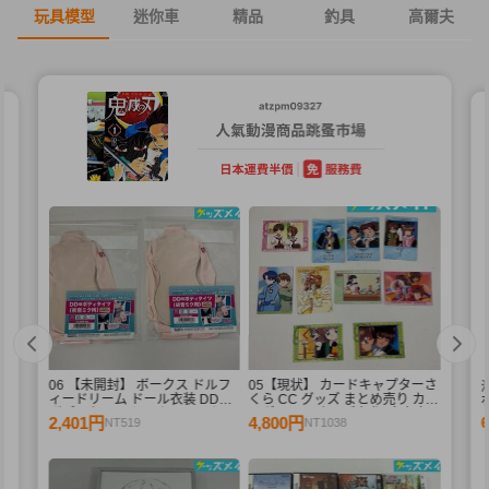
玩具模型
迷你車
精品
釣具
高爾夫
06 【未開封】 ボークス ドルフ
05【現状】 カードキャプターさ
ィードリーム ドール衣装 DD用
くら CC グッズ まとめ売り カー
ボディタイツ セミホワイトカラ
ドダス マスターズ 初版 木之本
2,401円
4,800円
NT519
NT1038
ー 初音ミク 2点 A /ドール
桜 少狼 他