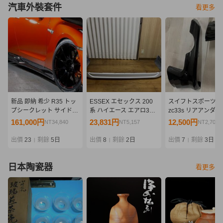
汽車外裝套件
看更多
新品 即納 希少 R35 トッ
ESSEX エセックス 200
スイフトスポーツ
プシークレット サイドデ
系 ハイエース エアロ3点
zc33s リアアンダ
ィフューザー サイドステ
セット フロントスポイラ
ニッシュ 純正オプ
161,000円
23,831円
12,500円
NT34,840
NT5,157
NT2,705
ップ カーボン
ー サイドライナー フリッ
ン品 黒 新品
TOPSECRET GT-R
パー 売り切り
出價
23
剩餘
5日
出價
8
剩餘
2日
出價
7
剩餘
3日
|
|
|
日本陶瓷器
看更多