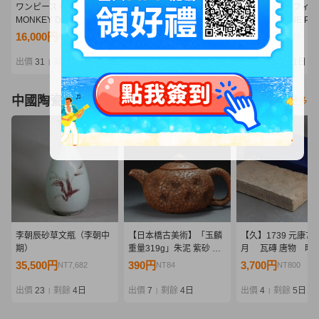
ワンピース Grandista
1円～ P.O.P LIMITED
1円～ 未開封 フィ
MONKEY D LUFFY
EDITION/POP ONE
ーツZERO ONE PIE
GEAR5-III モンキーDルフ
PIECE 黒檻のヒナ 再販
ナミ 雷霆
16,000円
6,055円
3,370円
NT3,462
NT1,310
NT729
ィ ギア5 プライズフィギ
ュア フィギュア
出價
31
剩餘
結束
出價
23
剩餘
1日
出價
5
剩餘
1日
|
|
|
中國陶瓷器
看更多
李朝辰砂草文瓶（李朝中
【日本橋古美術】「玉麟
【久】1739 元康7年
期）
重量319g」朱泥 紫砂 壺
月 瓦磚 唐物 時
宜興 紫砂 壷 茶壺 煎茶 急
品 唐物 中国
35,500円
390円
3,700円
NT7,682
NT84
NT800
須 孟臣 紫泥 水平 清 明 紫
砂壺 紫砂壷 茶道具
出價
23
剩餘
4日
出價
7
剩餘
4日
出價
4
剩餘
5日
|
|
|