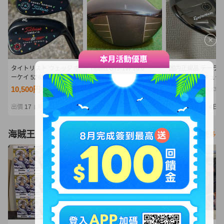
タイトリスト ウェッジ ボ
Titleist GT2 1W 10.0
国内正規品 テーラ
ーケイ 52&58 vokey
／ タイトリスト
ド Qi35 レスキュー 
oilcan wedge
GT2 ドライバー
19度 S ユーティリ
10,500円
10,500円
20,500円
NT2,272
NT2,272
NT4,436
品未使用品 スチール
ッドカバー無し
出價
17
剩餘
5日
出價
17
剩餘
5日
出價
17
剩餘
4日
|
|
|
海賊王
看更多