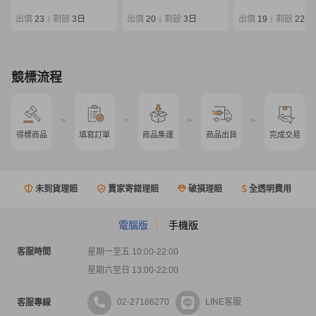
ットルアーロッド
出價
23
剩餘
3日
出價
20
剩餘
3日
出價
19
剩餘
22 時
|
|
|
競標流程
>
>
>
>
得標商品
填寫訂單
商品集運
商品出貨
完成交易
未到貨理賠
賣家寄錯理賠
破損理賠
全透明費用
電腦版
手機版
客服時間
星期一至五 10:00-22:00
星期六至日 13:00-22:00
02-27186270
LINE客服
客服專線