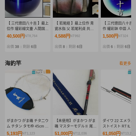
【 三代徳田八十吉 】最上
【 若尾経 】最上位作 青
【 三代徳田八十吉 
位作 燿彩線文壷 人間国宝
瓷水指 父 若尾利貞 共箱
作 耀彩鉢 中皿 人間
共箱 保証
保証
保証
40,500円
4,588円
1,500円
NT8,764
NT992
NT324
出價
38
剩餘
6日
出價
8
剩餘
6日
出價
6
剩餘
6日
|
|
|
海釣竿
看更多
がまかつ がま磯 チタ二ウ
【未使用】がまかつ がま
ダイワ 22 エメラル
ム チタン タモ枠 45cm タ
磯 マスターモデルⅡ 尾長
ストイスト RT IL 89
モ網付 タモケース付属
H-50 No.22073 最高峰モ
未使用品
5,193円
51,000円
61,050円
NT1,123
NT11,036
NT13,211