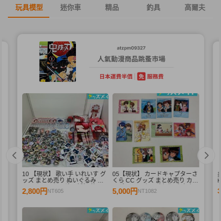
玩具模型
迷你車
精品
釣具
高爾夫
10 【現状】 歌い手 いれいす グ
05【現状】 カードキャプターさ
束
ッズ まとめ売り ぬいぐるみ バ
くら CC グッズ まとめ売り カー
ッジ・キーホルダー 紙類 他
ドダス マスターズ 初版 木之本
2,800円
5,000円
NT605
NT1082
桜 少狼 他