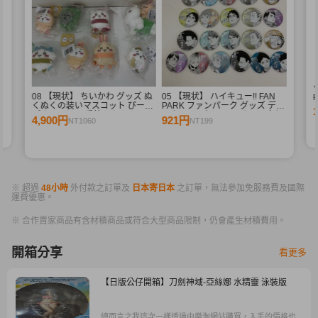
08 【現状】 ちいかわ グッズ ぬ
05 【現状】 ハイキュー!! FAN
R
くぬくの装いマスコット ぴーぽ
PARK ファンパーク グッズ デコ
R
ぽぬいぐるみ 季節だもんマスコ
レクション缶バッジ まとめ売り
4,900円
921円
NT1060
NT199
ット うさぎ ハチワレ 他
牛島若利 宮侑 木兎光太郎 星海
光来 他
※ 超過
48小時
外付款之訂單及
日本寄日本
之訂單，無法參加免服務費及國際
運費優惠。
※ 合作賣家商品有含材積商品或符合大型商品限制，仍會產生材積費用。
開箱分享
看更多
【日版公仔開箱】刀劍神域-亞絲娜 水精靈 泳裝版
總而言之我這次一樣透過由樂淘網站購買，入手的價格也