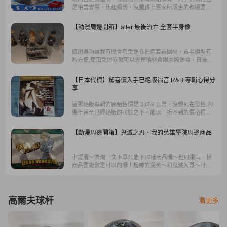
是相當實惠，比起蝦殼，沒屋頂上賣家所販售的都還要便
宜上許多呢!所以，網路上購買日本商品時記得先來樂淘比
價一下，由樂淘網站購買，是一個好選擇，客服也相當親
【動漫周邊開箱】alter 最後流亡 全套半身像
切呢!
感謝樂淘讓我有機會用免運卷把這套買回來，買老模型有
夠方便,使用免運卷就可以省掉積材費跟國際運費，真是棒
啊~
【日本代標】驚喜價入手已絕版福音 R&B 專輯心得分
享
這張絕版專輯的原始售價是 3,059 日幣，沒想到在發售 20
幾年甚至已經絕版的狀態之下，能以一折不到的價格得
標，再加上樂淘免收代標手續費，還有佛心的發放購物
金。
【動漫周邊開箱】鬼滅之刃、我的英雄學院周邊商品
小提醒～樂淘一次下單只能下15樣商品喔～但如果同一樣
商品要複數是可以的喔！超帥的我英～和鬼滅大哥～可以
大家一起入坑喔～真的非常划算拉。
高爾夫球杆
看更多