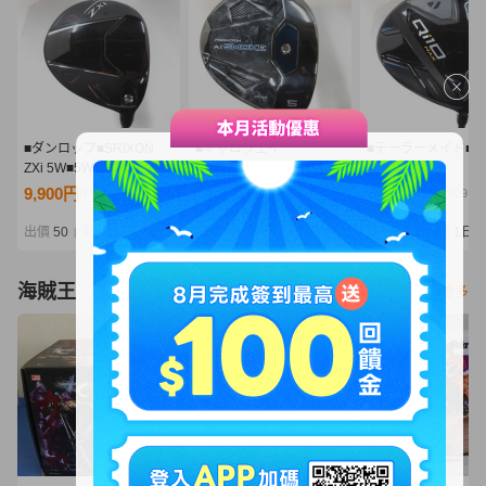
■ダンロップ■SRIXON
■キャロウェイ
■テーラーメイド■Qi
ZXi 5W■5W■S■Diamana
■PARADYM Ai SMOKE
MAX
ZXi 50■中古■1円～
MAX
5W■5W■S■Diaman
9,900円
12,200円
6,050円
NT2,142
NT2,640
NT1,309
5W■5W■S■SPEEDER
BLUE TM50(Qi10 F
NX BLACK 50■中古■1円
中古■1円～
出價
50
剩餘
1日
出價
33
剩餘
1日
出價
31
剩餘
1日
|
|
|
～
海賊王
看更多