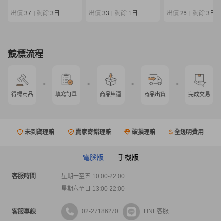
デル マスターモデル 磯竿
ケース付 0807-04
出價
37
剩餘
3日
出價
33
剩餘
1日
出價
26
剩餘
3日
|
|
|
競標流程
>
>
>
>
得標商品
填寫訂單
商品集運
商品出貨
完成交易
未到貨理賠
賣家寄錯理賠
破損理賠
全透明費用
電腦版
手機版
客服時間
星期一至五 10:00-22:00
星期六至日 13:00-22:00
02-27186270
LINE客服
客服專線