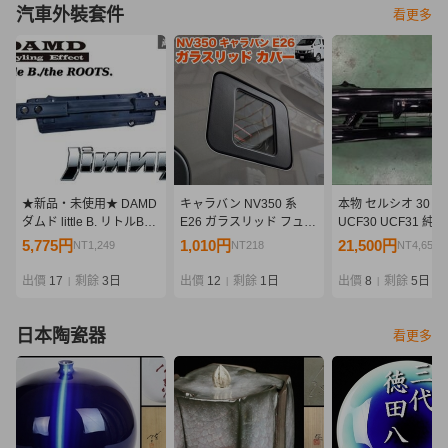
汽車外裝套件
看更多
★新品・未使用★ DAMD
キャラバン NV350 系
本物 セルシオ 30 後
ダムド little B. リトルB
E26 ガラスリッド フュー
UCF30 UCF31 純
the ROOTS.ザ・ルーツ
エル リッドカバー 給油口
ションフロント バ
5,775円
1,010円
21,500円
NT1,249
NT218
NT4,652
JB64 ジムニー リア バン
キャップ ガソリン カバー
リップスポイラー 
パー 外装 エアロ 即納
透明 蓋 ふた スケルトン
スポイラー エアロ 
出價
17
剩餘
3日
出價
12
剩餘
1日
出價
8
剩餘
5日
|
|
|
FJ5405
ー移設仕様
日本陶瓷器
看更多