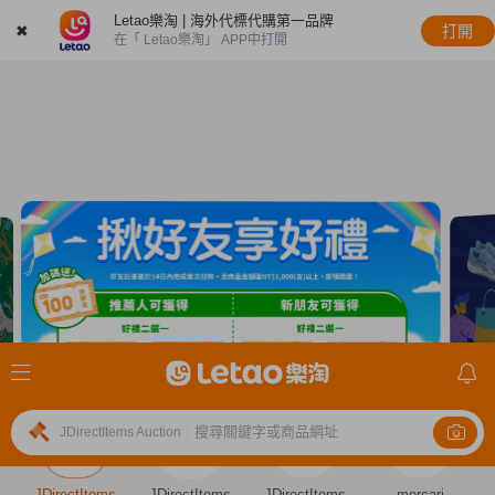
Letao樂淘 | 海外代標代購第一品牌
✖
打開
在「 Letao樂淘」 APP中打開
搜尋關鍵字或商品網址
JDirectItems Auction
|
JDirectItems
JDirectItems
JDirectItems
mercari