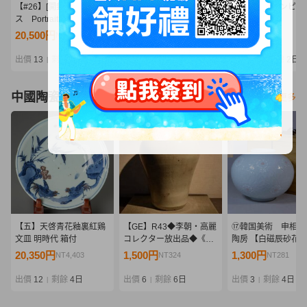
【#26】[開封品]メガハウ
09/A370★ワンピース
09/A366★ワンピー
ス Portrait.Of.Pirates
Grandista -
Grandista -
P.O.P WA-MAXIMUM
MONKEY.D.LUFFY
MARSHALL.D.TEA
20,500円
1,105円
670円
NT4,436
NT239
NT144
百獣のカイドウ
GEAR5-Ⅲ モンキー・
マーシャル・D・テ
D・ルフィ ギア5★フィ
チ★黒ひげ★フィギ
出價
13
剩餘
1日
出價
11
剩餘
2日
出價
11
剩餘
2日
|
|
|
ギュア★ニカ★バンダイ
★バンプレスト★プ
★プライズ★未開封品
ズ★未開封品
中國陶瓷器
看更多
【五】天啓青花釉裏紅鶏
【GE】R43◆李朝・高麗
⑰韓国美術 申相浩
文皿 明時代 箱付
コレクター放出品◆《大
陶房 【白磁辰砂花
名品》時代 李朝白磁壺/中
壺】共箱 検/楽善斎
20,350円
1,500円
1,300円
NT4,403
NT324
NT281
国美術 中国古玩 朝鮮 韓
柳海剛
国 壷 骨董品 時代品 美術
出價
12
剩餘
4日
出價
6
剩餘
6日
出價
3
剩餘
4日
|
|
|
品 古美術品 sd