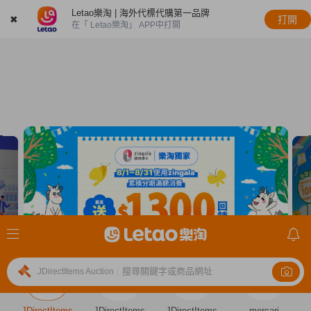
Letao樂淘 | 海外代標代購第一品牌
✖
打開
在「 Letao樂淘」 APP中打開
搜尋關鍵字或商品網址
JDirectItems Auction
|
JDirectItems
JDirectItems
JDirectItems
mercari