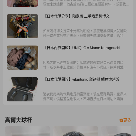
畢竟來說這樣一個古董商品(已經出產超過10年)，想要找到
通常都會是天價價格，沒想到竟然還能以這樣低廉的價格
收到，真的是物美價廉。
【日本代購分享】限定版 二手暗黑柯博文
如果說柯博文是帶來光亮的明燈，那麼暗黑柯博文就是毀
滅一切希望的死亡黑洞。開頭想先感謝樂淘代購，給我這
個機會接觸到，這隻在台灣難以見到的夢幻逸品。
【日本內衣開箱】UNIQLO x Mame Kurogouchi
因為之前已經在台灣的分店試穿過確認好自己適合的尺
寸，所以基本上收到只是檢查有沒有小瑕疵，這系列設計
選的顏色都很特別，尤其是淺棕色是比較少見的色，質感
很襯膚色。
【日本代購開箱】vitantonio 鬆餅機 鯛魚燒烤盤
這次使用樂淘代購也是相當滿意，現在網路購買，產品來
源不明，價格落差也很大，不如直接在日本網站上購買，
最安心價格也最划算。
高爾夫球杆
看更多