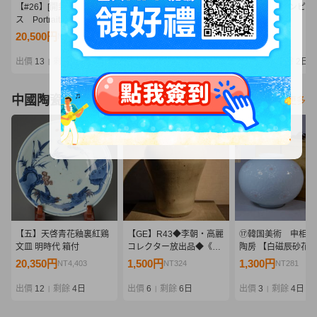
【#26】[開封品]メガハウ
09/A370★ワンピース
09/A366★ワンピー
ス Portrait.Of.Pirates
Grandista -
Grandista -
P.O.P WA-MAXIMUM
MONKEY.D.LUFFY
MARSHALL.D.TEA
20,500円
1,105円
670円
NT4,436
NT239
NT144
百獣のカイドウ
GEAR5-Ⅲ モンキー・
マーシャル・D・テ
D・ルフィ ギア5★フィ
チ★黒ひげ★フィギ
出價
13
剩餘
1日
出價
11
剩餘
2日
出價
11
剩餘
2日
|
|
|
ギュア★ニカ★バンダイ
★バンプレスト★プ
★プライズ★未開封品
ズ★未開封品
中國陶瓷器
看更多
【五】天啓青花釉裏紅鶏
【GE】R43◆李朝・高麗
⑰韓国美術 申相浩
文皿 明時代 箱付
コレクター放出品◆《大
陶房 【白磁辰砂花
名品》時代 李朝白磁壺/中
壺】共箱 検/楽善斎
20,350円
1,500円
1,300円
NT4,403
NT324
NT281
国美術 中国古玩 朝鮮 韓
柳海剛
国 壷 骨董品 時代品 美術
出價
12
剩餘
4日
出價
6
剩餘
6日
出價
3
剩餘
4日
|
|
|
品 古美術品 sd