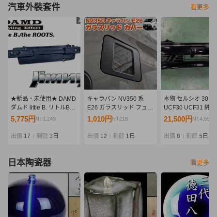
汽車外裝套件
看更多
★新品・未使用★ DAMD
キャラバン NV350 系
本物 セルシオ 30 後
ダムド little B. リトルB
E26 ガラスリッド フュー
UCF30 UCF31 純
the ROOTS.ザ・ルーツ
エル リッドカバー 給油口
ションフロント バ
5,775円
1,010円
21,500円
NT1,249
NT218
NT4,652
JB64 ジムニー リア バン
キャップ ガソリン カバー
リップスポイラー 
パー 外装 エアロ 即納
透明 蓋 ふた スケルトン
スポイラー エアロ 
出價
17
剩餘
3日
出價
12
剩餘
1日
出價
8
剩餘
5日
|
|
|
FJ5405
ー移設仕様
日本陶瓷器
看更多