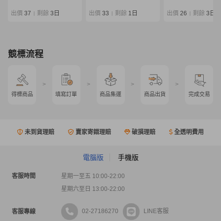
デル マスターモデル 磯竿
ケース付 0807-04
出價
37
剩餘
3日
出價
33
剩餘
1日
出價
26
剩餘
3日
|
|
|
競標流程
>
>
>
>
得標商品
填寫訂單
商品集運
商品出貨
完成交易
未到貨理賠
賣家寄錯理賠
破損理賠
全透明費用
電腦版
手機版
客服時間
星期一至五 10:00-22:00
星期六至日 13:00-22:00
02-27186270
LINE客服
客服專線