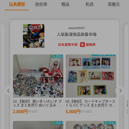
玩具模型
迷你車
精品
釣具
高爾夫
10 【現状】 歌い手 いれいす グ
05【現状】 カードキャプターさ
束
ッズ まとめ売り ぬいぐるみ バ
くら CC グッズ まとめ売り カー
ッジ・キーホルダー 紙類 他
ドダス マスターズ 初版 木之本
2,800円
5,000円
NT605
NT1082
桜 少狼 他