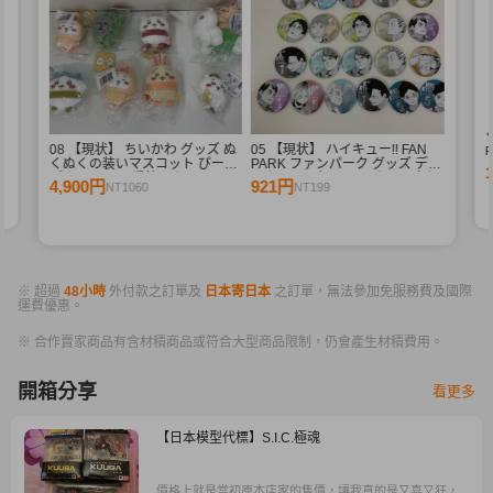
08 【現状】 ちいかわ グッズ ぬ
05 【現状】 ハイキュー!! FAN
R
くぬくの装いマスコット ぴーぽ
PARK ファンパーク グッズ デコ
R
ぽぬいぐるみ 季節だもんマスコ
レクション缶バッジ まとめ売り
4,900円
921円
NT1060
NT199
ット うさぎ ハチワレ 他
牛島若利 宮侑 木兎光太郎 星海
光来 他
※ 超過
48小時
外付款之訂單及
日本寄日本
之訂單，無法參加免服務費及國際
運費優惠。
※ 合作賣家商品有含材積商品或符合大型商品限制，仍會產生材積費用。
開箱分享
看更多
【日本模型代標】S.I.C.極魂
價格上就是當初原本店家的售價，讓我真的是又喜又狂，