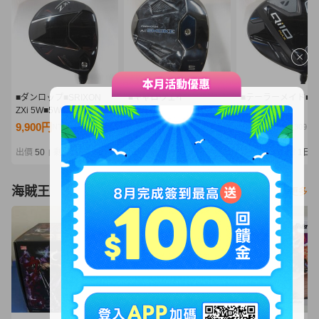
■ダンロップ■SRIXON
■キャロウェイ
■テーラーメイド■Qi
ZXi 5W■5W■S■Diamana
■PARADYM Ai SMOKE
MAX
ZXi 50■中古■1円～
MAX
5W■5W■S■Diaman
9,900円
12,200円
6,050円
NT2,142
NT2,640
NT1,309
5W■5W■S■SPEEDER
BLUE TM50(Qi10 F
NX BLACK 50■中古■1円
中古■1円～
出價
50
剩餘
1日
出價
33
剩餘
1日
出價
31
剩餘
1日
|
|
|
～
海賊王
看更多