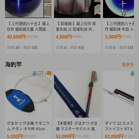
【 三代徳田八十吉 】最上
【 若尾経 】最上位作 青
【 三代徳田八十吉 
位作 燿彩線文壷 人間国宝
瓷水指 父 若尾利貞 共箱
作 耀彩鉢 中皿 人間
共箱 保証
保証
保証
40,500円
4,588円
1,500円
NT8,764
NT992
NT324
出價
38
剩餘
6日
出價
8
剩餘
6日
出價
6
剩餘
6日
|
|
|
海釣竿
看更多
がまかつ がま磯 チタ二ウ
【未使用】がまかつ がま
ダイワ 22 エメラル
ム チタン タモ枠 45cm タ
磯 マスターモデルⅡ 尾長
ストイスト RT IL 89
モ網付 タモケース付属
H-50 No.22073 最高峰モ
未使用品
5,193円
51,000円
61,050円
NT1,123
NT11,036
NT13,211