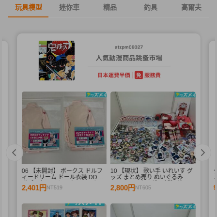
玩具模型
迷你車
精品
釣具
高爾夫
06 【未開封】 ボークス ドルフ
10 【現状】 歌い手 いれいす グ
ィードリーム ドール衣装 DD用
ッズ まとめ売り ぬいぐるみ バ
メ
ボディタイツ セミホワイトカラ
ッジ・キーホルダー 紙類 他
2,401円
2,800円
NT519
NT605
ー 初音ミク 2点 A /ドール