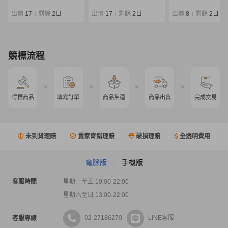
口白 クエ アラ モロコ 磯
竿袋付 クエ カンパチ
釣り クエ竿 0805-05
ラマサ フエダイ ス
出價
17
剩餘
2日
出價
17
剩餘
2日
出價
8
剩餘
2日
|
|
|
0807-02
競標流程
>
>
>
>
得標商品
填寫訂單
商品集運
商品出貨
完成交易
未到貨理賠
賣家寄錯理賠
破損理賠
全透明費用
電腦版
手機版
客服時間
星期一至五 10:00-22:00
星期六至日 13:00-22:00
02-27186270
LINE客服
客服專線