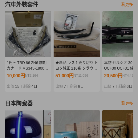
汽車外裝套件
看更多
1円～ TRD 86 ZN6 前期
★新品 ラス１売り切り ト
本物 セルシオ 30 後
カナード MS345-18004
ヨタ純正 210系 クラウン
UCF30 UCF31 純
未使用
マジェスタ モデリスタ フ
ションフロント バ
10,000円
51,000円
20,500円
NT2,164
NT11,036
NT4,436
ロントスパッツ フロント
リップスポイラー 
リップ バンパー 素地
スポイラー エアロ 
出價
15
剩餘
4日
出價
7
剩餘
6日
出價
7
剩餘
6日
|
|
|
ー移設仕様
日本陶瓷器
看更多