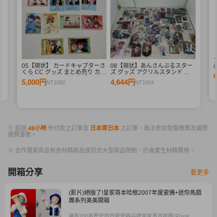
束
05【現状】 カードキャプターさ
08【現状】あんさんぶるスター
G
くら CC グッズ まとめ売り カー
ズ グッズ アクリルスタンド 等
ドダス マスターズ 初版 木之本
まとめ売り あんスタ
5,000円
4,644円
NT1082
NT1004
桜 少狼 他
※ 超過
48小時
外付款之訂單及
日本寄日本
之訂單，無法參加免服務費及國際
運費優惠。
※ 合作賣家商品有含材積商品或符合大型商品限制，仍會產生材積費用。
開箱分享
看更多
(影片)絕版了!皇家哥本哈根2007年度瓷偶+迷你馬戲
團系列美美開箱
擁有200多歷史的丹麥瓷器品牌皇家哥本哈根(Royal