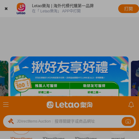
Letao樂淘 | 海外代標代購第一品牌
✖
打開
在「 Letao樂淘」 APP中打開
搜尋關鍵字或商品網址
JDirectItems Auction
|
JDirectItems
JDirectItems
JDirectItems
mercari