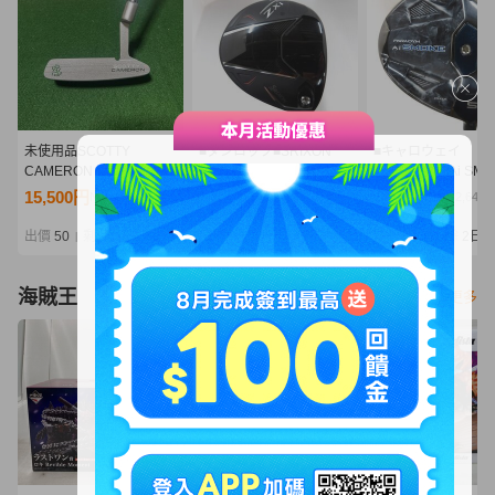
未使用品SCOTTY
■ダンロップ■SRIXON
■キャロウェイ
CAMERON スコッティキ
ZXi 5W■5W■S■Diamana
■PARADYM Ai SM
ャメロン パター Lucky
ZXi 50■中古■1円～
MAX
15,500円
6,600円
12,200円
NT3,354
NT1,428
NT2,640
Clover SELECT ニューポ
5W■5W■S■SPEED
ート2 ラッキークローバ
NX BLACK 50■中
出價
50
剩餘
2日
出價
44
剩餘
2日
出價
33
剩餘
2日
|
|
|
ー33インチ ヘッドカバ
～
ー付き
海賊王
看更多