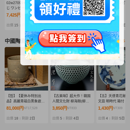
02w27099★1円~ 一番く
09/A370★ワンピース
09/A368★ワンピー
じ ワンピース -エルバフ
Grandista -
Grandista -
編- GIANT BASH!! Vol.1
MONKEY.D.LUFFY
MARSHALL.D.TEA
7,425円
960円
991円
NT1,606
NT207
NT214
ラストワン賞 ロキ ※未開
GEAR5-Ⅲ モンキー・
マーシャル・D・テ
封 フィギュア 中古品【牛
D・ルフィ ギア5★フィ
チ★黒ひげ★フィギ
出價
15
剩餘
2日
出價
10
剩餘
3日
出價
10
剩餘
3日
|
|
|
久店】
ギュア★ニカ★バンダイ
★バンプレスト★プ
★プライズ★未開封品
ズ★未開封品
中國陶瓷器
看更多
【哲】【夏休み特別出
【古美味】超大作！韓国
【五】天啓青花釉裏
品】高麗青磁白黒象嵌蜂
人間文化財 柳海剛(柳根
文皿 明時代 箱付
と菊花文筒茶碗（高麗時
瀅)作 二重透彫籠目文丸
81,000円
3,850円
1,430円
NT17,528
NT833
NT309
代・13世紀）
壷 茶道具 保証品 S3hN
出價
18
剩餘
2日
出價
5
剩餘
4日
出價
4
剩餘
5日
|
|
|