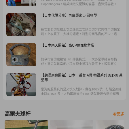
Copenhagen)，精美細緻又優雅的瓷器一直深受喜歡。這
次樂淘會員Jenny要來開箱的是年度瓷偶、迷你馬戲團系列
與二款小巧的花瓶，由於工廠在第一次生產之後就不會再
【日本代購分享】再度襲來:少戰模型
度生產，也就是直接絕版了，所以非常珍貴，之後想在市
場上找到，非常困難。另外Jenny也分享了皇家哥本哈根瓷
器底部圖畫字樣的意思，一起來瞧瞧吧。
這次要看的是繼上次之後第二次購買的少女與戰車的模型
啦，上次買了一大堆的週邊，特別的商品真的不少，這次
剛好看到這樣一整盒的完整盒玩，馬上來圓小時候的夢
想，把整盒抱回家我想這是大家都會有的夢想吧...
【日本樂天開箱】高CP值寵物背袋
如今市售的寵物包（扣掉後揹式），大多是單純由布構
成，意思就是當毛小孩在袋中是踩在軟底上，較難有立足
點；想說賭賭看直接在日本找會不會有相對適合的款式....
還真的找到了，而且其他款式非常之多。
【動漫周邊開箱】日本一番賞 A賞 物語系列 忍野忍 萬
聖節
樂淘的服務真的是又快又划算，我在10/27號下訂購全部總
金額約1500多，大約兩周後的11/09號就抵達台灣的超商，
當然過程中商品抵台後要自行選擇寄送方式，有宅配以及
超商寄送，說真的樂淘有超商寄送服務真的是很讚。
高爾夫球杆
看更多