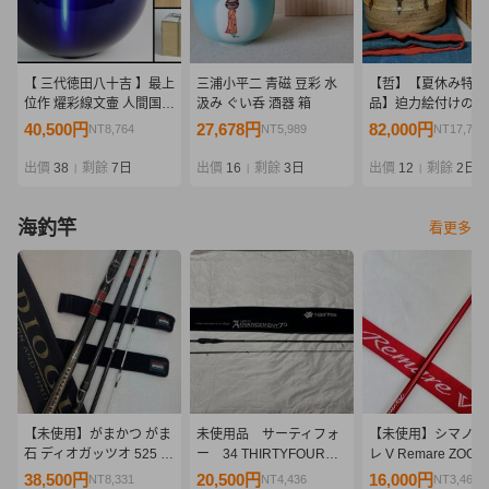
【 三代徳田八十吉 】最上
三浦小平二 青磁 豆彩 水
【哲】【夏休み特別
位作 燿彩線文壷 人間国宝
汲み ぐい呑 酒器 箱
品】迫力絵付けの絵
共箱 保証
筒茶碗（伝世・桃山
40,500円
27,678円
82,000円
NT8,764
NT5,989
NT17,744
代）
出價
38
剩餘
7日
出價
16
剩餘
3日
出價
12
剩餘
2日
|
|
|
海釣竿
看更多
【未使用】がまかつ がま
未使用品 サーティフォ
【未使用】シマノ 
石 ディオガッツオ 525 石
ー 34 THIRTYFOUR
レ V Remare ZOOM 
鯛 DIOGUTSOイシダイ
Advancement HSR-70
485 磯竿 SHIMAN
38,500円
20,500円
16,000円
NT8,331
NT4,436
NT3,462