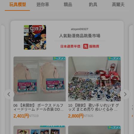
玩具模型
迷你車
精品
釣具
高爾夫
06 【未開封】 ボークス ドルフ
10 【現状】 歌い手 いれいす グ
ィードリーム ドール衣装 DD用
ッズ まとめ売り ぬいぐるみ バ
Y
ボディタイツ セミホワイトカラ
ッジ・キーホルダー 紙類 他
2,401円
2,800円
NT519
NT605
ー 初音ミク 2点 A /ドール