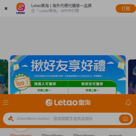
Letao樂淘 | 海外代標代購第一品牌
✖
打開
在「 Letao樂淘」 APP中打開
搜尋關鍵字或商品網址
JDirectItems Auction
|
JDirectItems
JDirectItems
JDirectItems
mercari