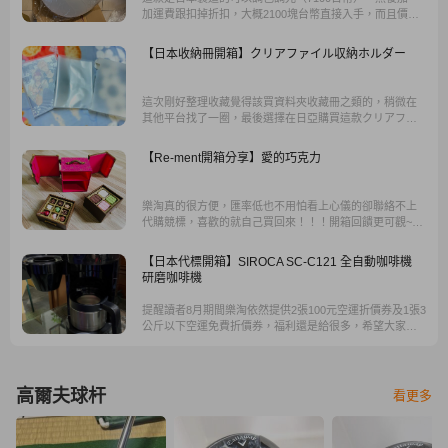
加運費跟扣掉折扣，大概2100塊台幣直接入手，而且價差
那麼大的情況下，就算加上國外運費，我覺得也是很划
算，像這類的商品就很推薦海外網購。
【日本收納冊開箱】クリアファイル収納ホルダー
這次剛好整理收藏覺得該買資料夾收藏冊之類的，稍微在
其他平台找了一圈，最後選擇在日亞購買這款クリアファ
イル収納ホルダー，選擇的理由蠻單純的…就是它有附外
殼，內容物有2本收納冊+外殼，有外殼入櫃收納很方便。
【Re-ment開箱分享】愛的巧克力
樂淘真的很方便，匯率低也不用怕看上心儀的卻聯絡不上
代購競標，喜歡的就自己買回來！！！開箱回饋更可觀~~
可以得到500元唷！
【日本代標開箱】SIROCA SC-C121 全自動咖啡機
研磨咖啡機
提醒讀者8月期間樂淘依然提供2張100元空運折價券及1張3
公斤以下空運免費折價券，福利還是給很多，希望大家可
以在家守護家人安心購物。
高爾夫球杆
看更多