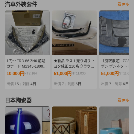
汽車外裝套件
看更多
1円～ TRD 86 ZN6 前期
★新品 ラス１売り切り ト
【引取限定】ZC33S
カナード MS345-18004
ヨタ純正 210系 クラウン
ボン ボンネット レ
未使用
マジェスタ モデリスタ フ
バー付き グッドガ
10,000円
51,000円
51,000円
NT2,164
NT11,036
NT11,036
ロントスパッツ フロント
GoodGun 美品
リップ バンパー 素地
出價
15
剩餘
4日
出價
7
剩餘
6日
出價
7
剩餘
6日
|
|
|
日本陶瓷器
看更多