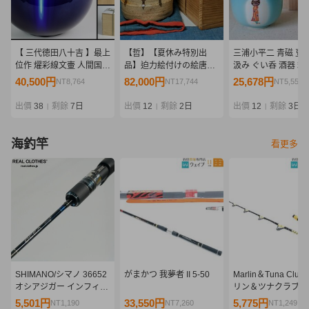
【 三代徳田八十吉 】最上
【哲】【夏休み特別出
三浦小平二 青磁 豆彩
位作 燿彩線文壷 人間国宝
品】迫力絵付けの絵唐津
汲み ぐい呑 酒器 箱
共箱 保証
筒茶碗（伝世・桃山時
40,500円
82,000円
25,678円
NT8,764
NT17,744
NT5,556
代）
出價
38
剩餘
7日
出價
12
剩餘
2日
出價
12
剩餘
3日
|
|
|
海釣竿
看更多
SHIMANO/シマノ 36652
がまかつ 我夢者 II 5-50
Marlin＆Tuna Club
オシアジガー インフィニ
リン＆ツナクラブ 80
ティ B634 ベイトロッド
ローリングロッド
5,501円
33,550円
5,775円
NT1,190
NT7,260
NT1,249