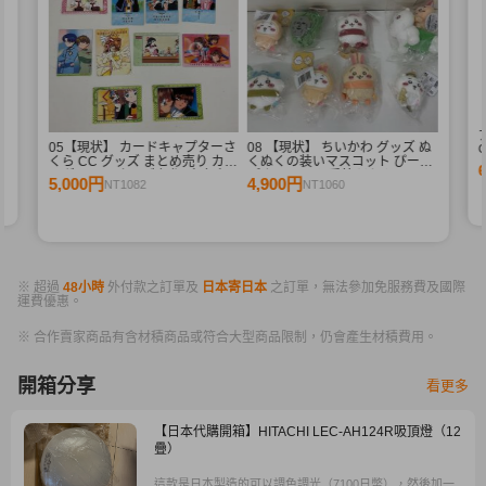
束
05【現状】 カードキャプターさ
08 【現状】 ちいかわ グッズ ぬ
G
くら CC グッズ まとめ売り カー
くぬくの装いマスコット ぴーぽ
ドダス マスターズ 初版 木之本
ぽぬいぐるみ 季節だもんマスコ
5,000円
4,900円
NT1082
NT1060
桜 少狼 他
ット うさぎ ハチワレ 他
※ 超過
48小時
外付款之訂單及
日本寄日本
之訂單，無法參加免服務費及國際
運費優惠。
※ 合作賣家商品有含材積商品或符合大型商品限制，仍會產生材積費用。
開箱分享
看更多
【日本代購開箱】HITACHI LEC-AH124R吸頂燈（12
疊）
這款是日本製造的可以調色調光（7100日幣），然後加一