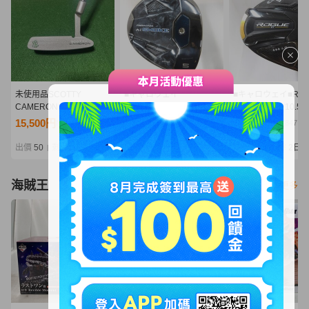
未使用品SCOTTY
■キャロウェイ
■キャロウェイ■ROG
CAMERON スコッティキ
■PARADYM Ai SMOKE
ST ◆◆◆ LS 10.5°
ャメロン パター Lucky
MAX
USA■1W■S■TENSEI
15,500円
12,200円
8,537円
NT3,354
NT2,640
NT1,847
Clover SELECT ニューポ
5W■5W■S■SPEEDER
WHITE 75(2022)
ート2 ラッキークローバ
NX BLACK 50■中古■1円
古■1円～
出價
50
剩餘
2日
出價
33
剩餘
2日
出價
28
剩餘
2日
|
|
|
ー33インチ ヘッドカバ
～
ー付き
海賊王
看更多