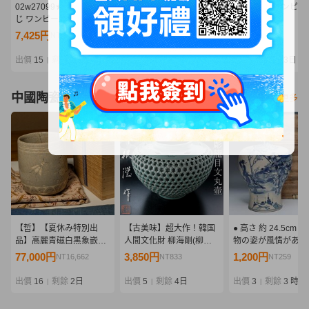
02w27099★1円~ 一番く
09/A370★ワンピース
09/A360★ワンピー
じ ワンピース -エルバフ
Grandista -
Grandista -
編- GIANT BASH!! Vol.1
MONKEY.D.LUFFY
MARSHALL.D.TEA
7,425円
940円
810円
NT1,606
NT203
NT175
ラストワン賞 ロキ ※未開
GEAR5-Ⅲ モンキー・
マーシャル・D・テ
封 フィギュア 中古品【牛
D・ルフィ ギア5★フィ
チ★黒ひげ★フィギ
出價
15
剩餘
2日
出價
9
剩餘
3日
出價
6
剩餘
3日
|
|
|
久店】
ギュア★ニカ★バンダイ
★バンプレスト★プ
★プライズ★未開封品
ズ★未開封品
中國陶瓷器
看更多
【哲】【夏休み特別出
【古美味】超大作！韓国
● 高さ 約 24.5cm 
品】高麗青磁白黒象嵌蜂
人間文化財 柳海剛(柳根
物の姿が風情があり
と菊花文筒茶碗（高麗時
瀅)作 二重透彫籠目文丸
良く描かれた 時代唐
77,000円
3,850円
1,200円
NT16,662
NT833
NT259
代・13世紀）
壷 茶道具 保証品 S3hN
付「大清康熙年製」
馬人物文 花瓶・明
出價
16
剩餘
2日
出價
5
剩餘
4日
出價
3
剩餘
3 時
|
|
|
花瓶 飾瓶 ●