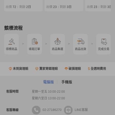
ジギングロッド 同梱
×/220
出價
72
剩餘
2日
出價
23
剩餘
3日
出價
23
剩餘
3日
|
|
|
競標流程
>
>
>
>
得標商品
填寫訂單
商品集運
商品出貨
完成交易
未到貨理賠
賣家寄錯理賠
破損理賠
全透明費用
電腦版
手機版
客服時間
星期一至五 10:00-22:00
星期六至日 13:00-22:00
02-27186270
LINE客服
客服專線